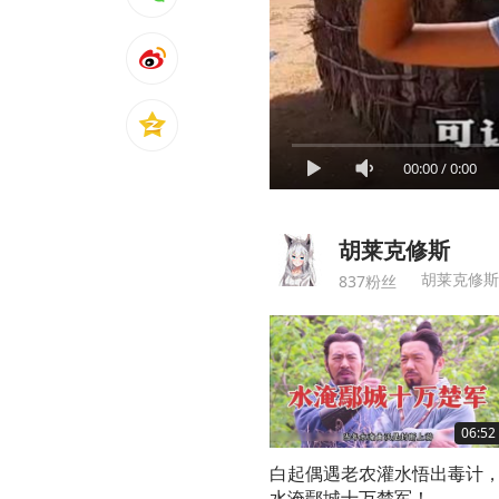
00:00
/
0:00
胡莱克修斯
胡莱克修斯
837粉丝
06:52
白起偶遇老农灌水悟出毒计
水淹鄢城十万楚军！