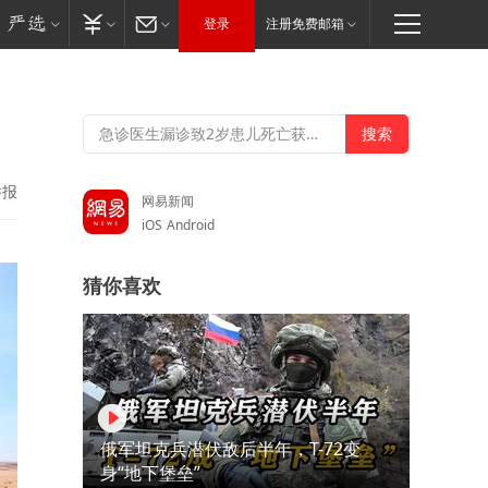
登录
注册免费邮箱
举报
网易新闻
iOS
Android
猜你喜欢
俄军坦克兵潜伏敌后半年，T-72变
身“地下堡垒”