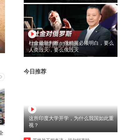
杜金最新判断：俄精英必须明白，要么
人类毁灭，要么俄毁灭
今日推荐
这所印度大学开学，为什么我国如此重
0
04:26
06:17
视？
全
特朗普万没料到，美国最头疼
金鹏唱路边野花不要采，三
的事情发生了？全世界都该感
气得黑脸像李逵