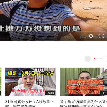
05:16
11:1
，
8月5日旗哥收评：A股放量上
董宇辉采访周星驰为什么遭
涨，周四操作策略
网吐槽听听大哥怎么说的