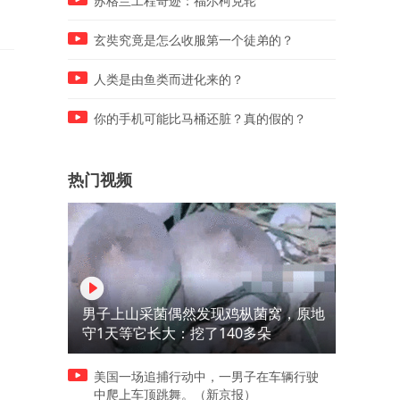
苏格兰工程奇迹：福尔柯克轮
谢伊朗！
玄奘究竟是怎么收服第一个徒弟的？
人类是由鱼类而进化来的？
你的手机可能比马桶还脏？真的假的？
热门视频
男子上山采菌偶然发现鸡枞菌窝，原地
守1天等它长大：挖了140多朵
美国一场追捕行动中，一男子在车辆行驶
中爬上车顶跳舞。（新京报）