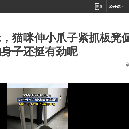
咪，猫咪伸小爪子紧抓板凳
的身子还挺有劲呢