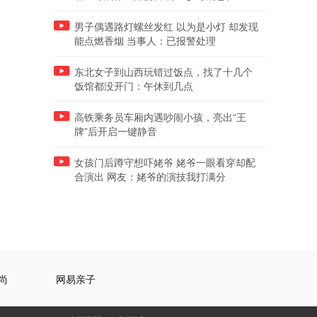
男子偶遇路灯螺丝发红 以为是小灯 却发现
能点燃香烟 当事人：已报警处理
东北女子到山西玩错过饭点，找了十几个
饭馆都没开门：午休到几点
高铁乘务员车厢内遇吵闹小孩，亮出“王
牌”后开启一键静音
女孩门后蹲守想吓姥爷 姥爷一眼看穿却配
合演出 网友：姥爷的演技我打满分
尚
网易亲子