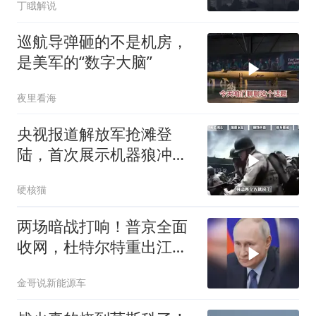
丁睋解说
巡航导弹砸的不是机房，
是美军的“数字大脑”
夜里看海
央视报道解放军抢滩登
陆，首次展示机器狼冲
滩！传统登陆彻底终结
硬核猫
两场暗战打响！普京全面
收网，杜特尔特重出江
湖，美国这两处战略支
金哥说新能源车
点，哪个先崩？