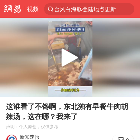
视频
台风白海豚登陆地点更新
以“新”破局 首发经济点亮城市消费活力
台风白海豚进入48小时警戒线
佛得角门将亮相智利俱乐部主场
中方回应是否在太平洋海底开采稀土
看守所辅警收受10万获刑1年
宇树科技发行价格150.80元/股
00:00
00:13
宇树科技王兴兴身家有望超200亿元
Play
Ent
full
五粮液渠道价一箱上涨近百元
这谁看了不馋啊，东北独有早餐牛肉胡
辣汤，这在哪？我来了
CIA被曝已秘密设立古巴工作组
声明：个人原创，仅供参考
U17国足1分钟轰2球
新知速报