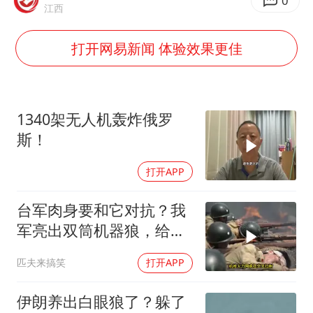
泰国一女公务员妆容引争议 本人回应
0
江西
法国将禁止“未经同意的电话营销”
打开网易新闻 体验效果更佳
24小时不关空调 电费会更低吗
中国养老床位“三连降”
多地要求领导干部带头休假
1340架无人机轰炸俄罗
吉林一“温度计大楼”读数爆表
斯！
东方甄选被判赔偿江小白30万元
打开APP
奋进开新局 实干挑大梁
台军肉身要和它对抗？我
军亮出双筒机器狼，给登
陆步兵扫清通道
匹夫来搞笑
打开APP
伊朗养出白眼狼了？躲了