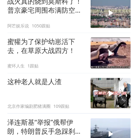
战火真的烧到莫斯科了！
普京豪宅周围布满防空
塔，大战一触即发2
阿芒娱乐说
1050跟贴
蜜獾为了保护幼崽活下
去，在草原大战四方！
蜜环人生
1跟贴
这种老人就是人渣
北京作家编剧肥猪满圈
109跟贴
泽连斯基“举报”俄帮伊
朗，特朗普反手急踩刹