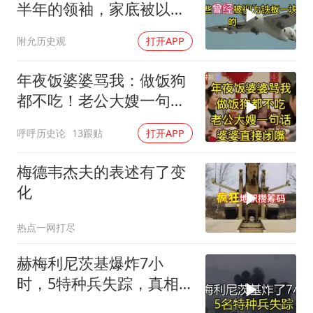
半年的领袖，家底被以色
列摸得一干二净
附允历史观
打开APP
年夜饭婆婆骂我：做饭狗
都不吃！老公大嫂一句
话，婆婆直接闭嘴
呼呼历史论
13跟贴
打开APP
梅德韦杰夫的表述有了变
化
热点一网打尽
赫梅利尼茨基爆炸7小
时，5特种兵失踪，真相
远超想象