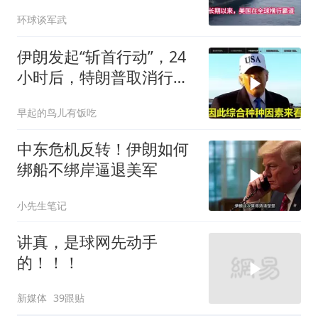
车，美国霸权底气尽失
环球谈军武
伊朗发起“斩首行动”，24
小时后，特朗普取消行
动？美开始撤侨
早起的鸟儿有饭吃
中东危机反转！伊朗如何
绑船不绑岸逼退美军
小先生笔记
讲真，是球网先动手
的！！！
新媒体
39跟贴