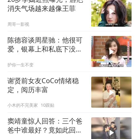
消失气场越来越像王菲
周哥一影视
陈德容谈周星驰：他很可
爱，银幕上和私底下没什
么区别！
护你一生不变
谢贤前女友CoCo情绪稳
定，阅历丰富
小木的不完美家
10跟贴
窦靖童惊人回答：三个爸
爸中谁最好？竟如此回
复！