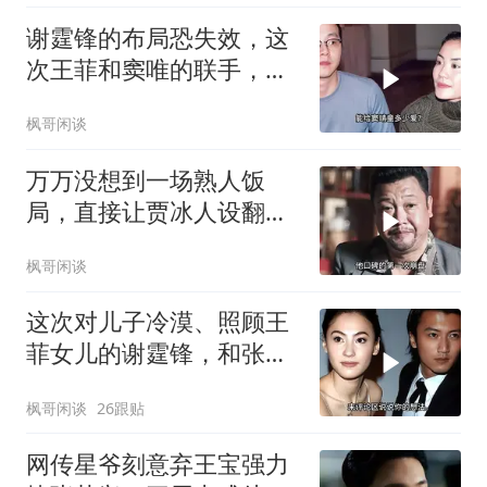
谢霆锋的布局恐失效，这
次王菲和窦唯的联手，给
离异夫妻上了一课
枫哥闲谈
万万没想到一场熟人饭
局，直接让贾冰人设翻
车？给娱乐圈上了一课
枫哥闲谈
这次对儿子冷漠、照顾王
菲女儿的谢霆锋，和张柏
芝彻底“切割”
枫哥闲谈
26跟贴
网传星爷刻意弃王宝强力