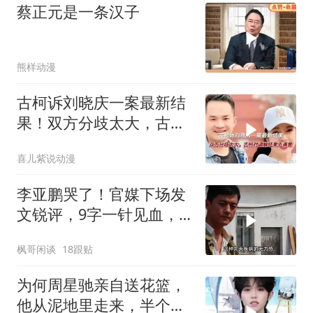
蔡正元是一条汉子
熊样动漫
古柯诉刘晓庆一案最新结
果！双方分歧太大，古柯
对调解结果不满意
喜儿紫说动漫
李亚鹏哭了！官媒下场发
文锐评，9字一针见血，
戳进王菲心坎里
枫哥闲谈
18跟贴
为何周星驰亲自送花篮，
他从泥地里走来，半个港