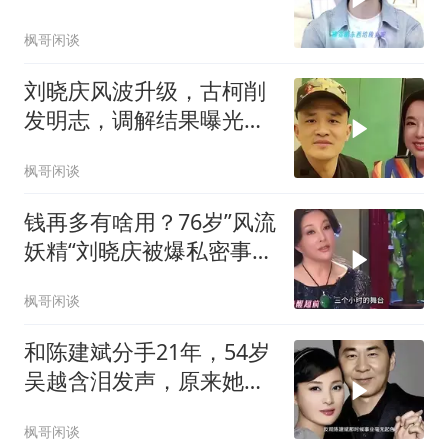
圈都为他亮灯
枫哥闲谈
刘晓庆风波升级，古柯削
发明志，调解结果曝光，
庆奶态度暴露一切
枫哥闲谈
钱再多有啥用？76岁”风流
妖精“刘晓庆被爆私密事，
已走上另一路
枫哥闲谈
和陈建斌分手21年，54岁
吴越含泪发声，原来她和
黄渤是同类
枫哥闲谈