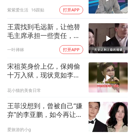
些标签是真的？
紫紫爱生活
16跟贴
打开APP
王震找到毛远新，让他替
毛主席承担一些责任，毛
远新：我承担不了
一叶禅林
打开APP
宋祖英身价上亿，保姆偷
十万入狱，现状竟如李谷
一所说！
花小猫的美食日常
王菲没想到，曾被自己“嫌
弃”的李亚鹏，如今再让所
有人刮目相看
爱旅游的小g