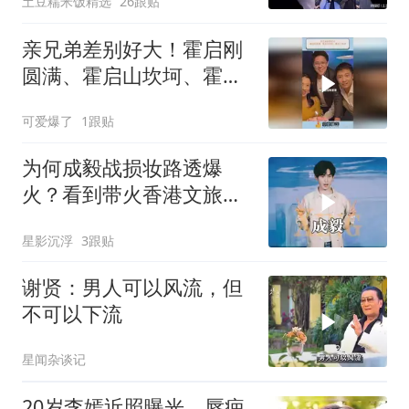
土豆糯米饭精选
26跟贴
亲兄弟差别好大！霍启刚
圆满、霍启山坎坷、霍启
仁低调
可爱爆了
1跟贴
为何成毅战损妆路透爆
火？看到带火香港文旅，
才懂真正偶像的格局
星影沉浮
3跟贴
谢贤：男人可以风流，但
不可以下流
星闻杂谈记
20岁李嫣近照曝光，唇疤