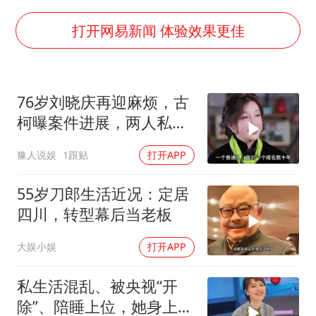
女子发现前夫婚内与第三者育子
上海大部迎大暴雨
打开网易新闻 体验效果更佳
国足U17与阿森纳决赛取消 并列冠军
上门女婿出轨女邻居多年被判重婚罪
76岁刘晓庆再迎麻烦，古
构建更高水平的全民健身公共服务体系
柯曝案件进展，两人私密
王艺迪2-4不敌张本美和止步4强
事仅是冰山一角
豫人说娱
1跟贴
打开APP
奋力开创中国式现代化建设新局面
55岁刀郎生活近况：定居
四川，转型幕后当老板
大娱小娱
打开APP
私生活混乱、被央视“开
除”、陪睡上位，她身上哪