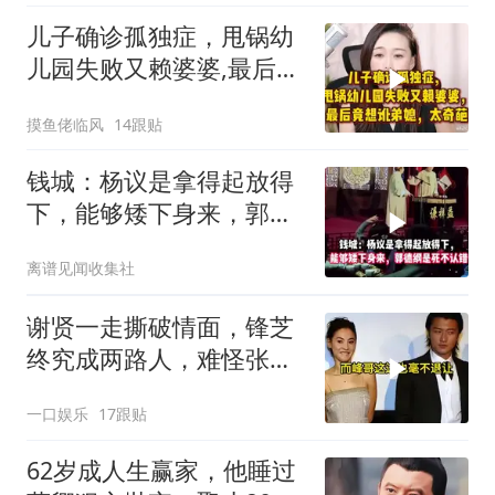
儿子确诊孤独症，甩锅幼
儿园失败又赖婆婆,最后竟
想讹弟媳,太奇葩
摸鱼佬临风
14跟贴
钱城：杨议是拿得起放得
下，能够矮下身来，郭德
纲是死不认错
离谱见闻收集社
谢贤一走撕破情面，锋芝
终究成两路人，难怪张柏
芝早就留好退路
一口娱乐
17跟贴
62岁成人生赢家，他睡过