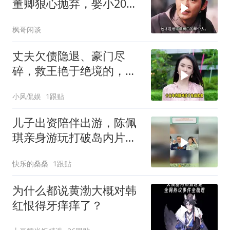
董卿狠心抛弃，娶小20岁
嫩妻躺平大理
枫哥闲谈
丈夫欠债隐退、豪门尽
碎，救王艳于绝境的，竟
是无血缘继子
小风侃娱
1跟贴
儿子出资陪伴出游，陈佩
琪亲身游玩打破岛内片面
传言
快乐的桑桑
1跟贴
为什么都说黄渤大概对韩
红恨得牙痒痒了？