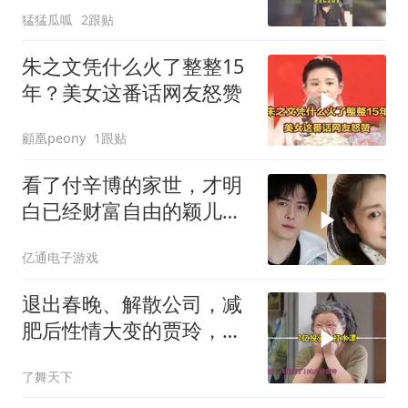
猛猛瓜呱
2跟贴
朱之文凭什么火了整整15
年？美女这番话网友怒赞
顧凰peony
1跟贴
看了付辛博的家世，才明
白已经财富自由的颖儿，
为何要跟他结婚
亿通电子游戏
退出春晚、解散公司，减
肥后性情大变的贾玲，真
被雷佳音给说中了
了舞天下