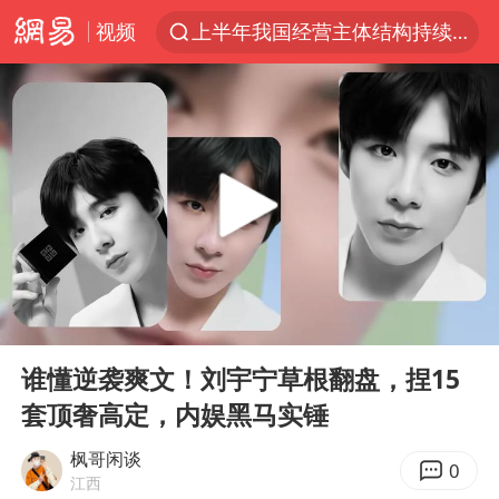
视频
上半年我国经营主体结构持续优化
《披荆斩棘2026》阵容官宣
杭州机场已取消航班388架次
中国籍豪华游艇富商之子在泰国被杀
10余省份将出现强风雨 局地特大暴雨
乌称俄袭击敖德萨致部分区域停电
白海豚北上或致京津冀暴雨
00:00
03:00
上海中心千吨“镇楼神器”摆动明显
Play
Ent
full
浙江省委书记王浩再调度：该停下的坚决停下来，让社会面静下来
谁懂逆袭爽文！刘宇宁草根翻盘，捏15
套顶奢高定，内娱黑马实锤
世界第1特鲁姆普斯诺克中国赛一轮游
新疆一婚礼线上邀请引热议
枫哥闲谈
0
江西