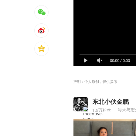
00:00
/
0:00
声明：个人原创，仅供参考
东北小伙金鹏
每天与您
1.9万粉丝