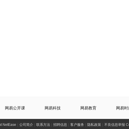
网易公开课
网易科技
网易教育
网易时
t NetEase
|
公司简介
|
联系方法
|
招聘信息
|
客户服务
|
隐私政策
|
不良信息举报 Comp