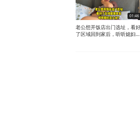
01:46
老公想开饭店出门选址，看
了区域回到家后，听听媳妇
么说？