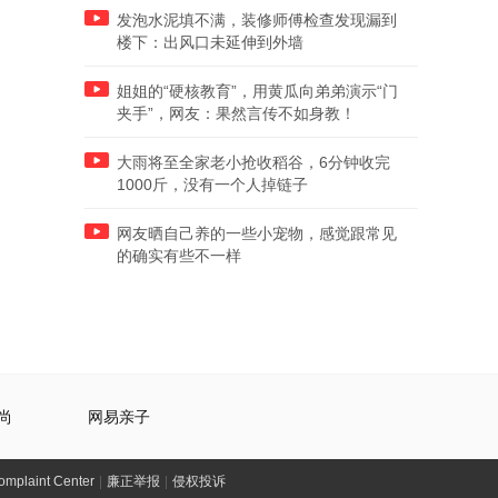
发泡水泥填不满，装修师傅检查发现漏到
楼下：出风口未延伸到外墙
姐姐的“硬核教育”，用黄瓜向弟弟演示“门
夹手”，网友：果然言传不如身教！
大雨将至全家老小抢收稻谷，6分钟收完
1000斤，没有一个人掉链子
网友晒自己养的一些小宠物，感觉跟常见
的确实有些不一样
尚
网易亲子
laint Center
|
廉正举报
|
侵权投诉