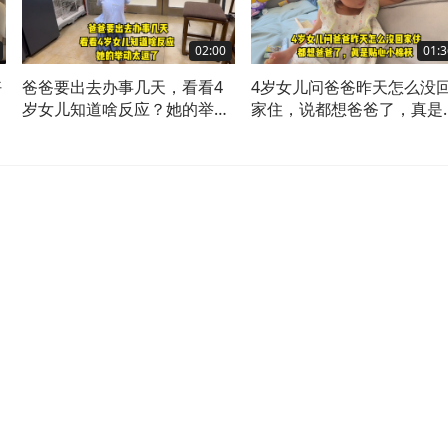
02:00
01:3
好
爸爸要出去办事几天，看看4
4岁女儿问爸爸昨天怎么没
怎
岁女儿知道啥反应？她的举动
家住，说都想爸爸了，真是
太逗了
心小棉袄