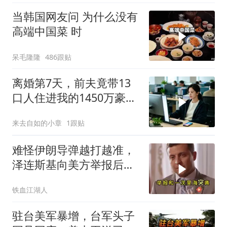
当韩国网友问 为什么没有
高端中国菜 时
呆毛隆隆
486跟贴
离婚第7天，前夫竟带13
口人住进我的1450万豪
宅，一开门全傻眼
来去自如的小章
1跟贴
难怪伊朗导弹越打越准，
泽连斯基向美方举报后，
特朗普宣布不打了
铁血江湖人
驻台美军暴增，台军头子