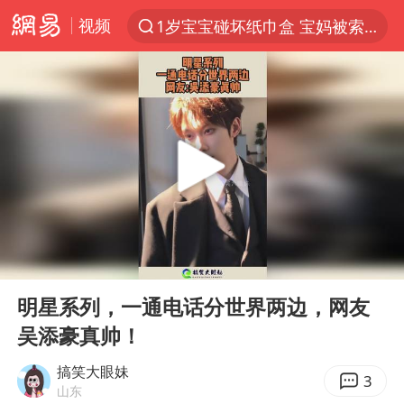
视频
1岁宝宝碰坏纸巾盒 宝妈被索赔924元
以“新”破局 首发经济点亮城市消费活力
Meta被判支付5.67亿美元
47岁妈妈突然产女 26岁女儿：很震惊
阿根廷足协发文力挺因凡蒂诺
中国稀土盘中涨停
A股开盘：民爆、CPO等概念走强
00:00
00:13
日本广岛民众举行游行反对政府行径
Play
Ent
full
21楼高空抛物嫌疑人被拘留
明星系列，一通电话分世界两边，网友
吴添豪真帅！
日韩股市高开跳水 SK海力士下挫转跌
台风白海豚最新路径研判来了
搞笑大眼妹
3
山东