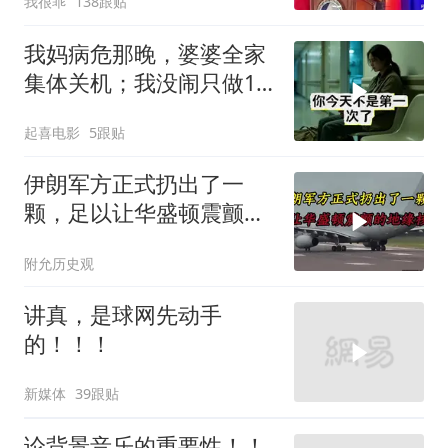
我很乖
138跟贴
我妈病危那晚，婆婆全家
集体关机；我没闹只做1
事，6天后她打来电话：
起喜电影
5跟贴
你是不是疯了？
伊朗军方正式扔出了一
颗，足以让华盛顿震颤的
地缘核弹
附允历史观
讲真，是球网先动手
的！！！
新媒体
39跟贴
论背景音乐的重要性！！