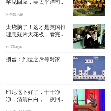
罕见回应，美太平洋司令
不装了！
阿芒娱乐说
太烧脑了！这才是英国推
理悬疑片天花板，看完才
分得清谁是凶手！
佐流Saryu
掼蛋：到位之后等对家
印尼这下好了，干干净
净，清清白白，一夜回到
了从前（3） (2)