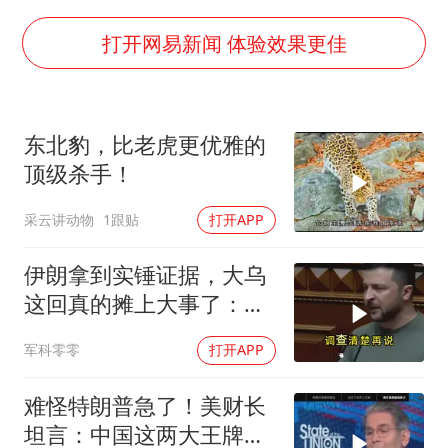
OpenAI为免费用户升级GPT-5.6 Luna
粉笔发布“自曝式”公开信
打开网易新闻 体验效果更佳
女子利用漏洞0元薅走3000多件家电
深圳地面沉降致车辆损坏系谣言
东北豹，比老虎更优雅的
我国编制完成新版全月地质图
顶级杀手！
现代版摸金校尉落网查获400多枚古币
采云讲动物
1跟贴
打开APP
毛宁转发梯田音乐会视频海外网友赞叹
奋进开新局 实干挑大梁
伊朗拿到实锤证据，大乌
这回真的摊上大事了：私
下致电求和
军科零零
打开APP
难怪特朗普急了！美财长
坦言：中国这两大王牌，