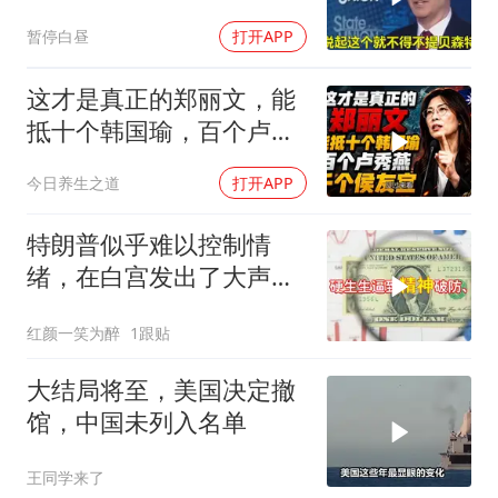
彻底锁死美国咽喉
暂停白昼
打开APP
这才是真正的郑丽文，能
抵十个韩国瑜，百个卢秀
燕，千个侯友宜
今日养生之道
打开APP
特朗普似乎难以控制情
绪，在白宫发出了大声咒
骂
红颜一笑为醉
1跟贴
大结局将至，美国决定撤
馆，中国未列入名单
王同学来了