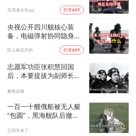
失我者永失qq
打开APP
央视公开四川舰核心装
备，电磁弹射协同隐身无
人机，位居世界前列
陌上桃花开的
打开APP
志愿军功臣张积慧回国
后，本要提拔为副师长，
为何刘亚楼会反对？
象棋远修
一百一十艘俄船被无人艇
“包圆”，黑海舰队后撤数
百里，制海权彻底易手
王同学来了