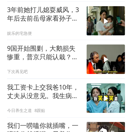
3年前她打儿媳耍威风，3
年后去前岳母家看孙子，
当场惊呆
娱乐的宅急便
9国开始围剿，大鹅损失
惨重，普京只能认栽？俄
大使：海盗行为
下次再见吧
我工资卡上交我爸10年，
丈夫从没意见。我生病住
院急需手术费时
今日养生之道
8跟贴
我们一唠嗑你就插嘴，一