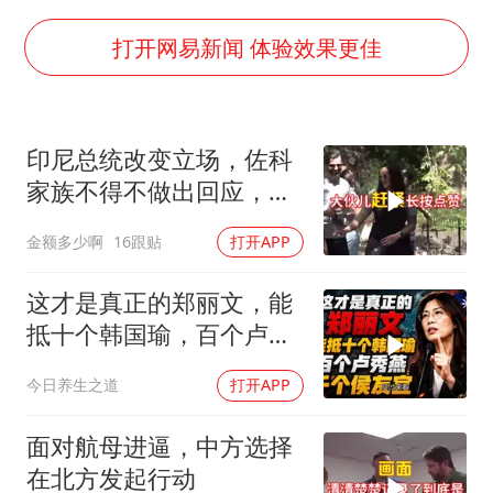
泰国一女公务员妆容引争议 本人回应
关之琳否认与27岁模特的恋情
打开网易新闻 体验效果更佳
多地要求领导干部带头休假
对话重庆地铁吐血女孩
印尼总统改变立场，佐科
中方回应日本广岛核爆81周年
家族不得不做出回应，局
中国五箭齐发反制美国
势分析
金额多少啊
16跟贴
打开APP
中国经济展现强大韧性和活力
这才是真正的郑丽文，能
抵十个韩国瑜，百个卢秀
燕，千个侯友宜
今日养生之道
打开APP
面对航母进逼，中方选择
在北方发起行动