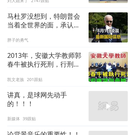
刘大姐来了
2147跟贴
马杜罗没想到，特朗普会
当着全世界的面，承认一
个众所周知的事实
胖子的勇气
2013年，安徽大学教师郭
春牛被执行死刑，行刑前
痛哭与母亲告
凯文老族
201跟贴
讲真，是球网先动手
的！！！
新媒体
39跟贴
论背景音乐的重要性！！