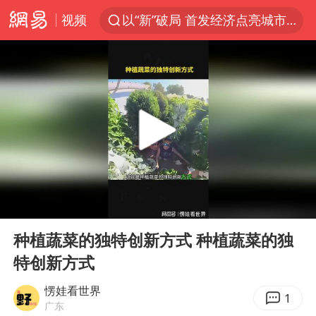
视频
以“新”破局 首发经济点亮城市消费活力
宇树科技发行价格150.80元/股
我国编制完成新版全月地质图
台风白海豚即将进入48小时警戒线
郑国霖回应去景区上班被保安拦下
中央气象台发布台风黄色预警
80后女柜员逆袭成4200亿银行副行长
00:00
00:26
感觉全东北都在等7号
Play
Ent
full
扎哈罗娃批广岛市长不提美国原子弹
种植蔬菜的独特创新方式 种植蔬菜的独
特创新方式
女子利用漏洞0元薅走3000多件家电
金饰克价大幅跳涨
愣娃看世界
1
广东