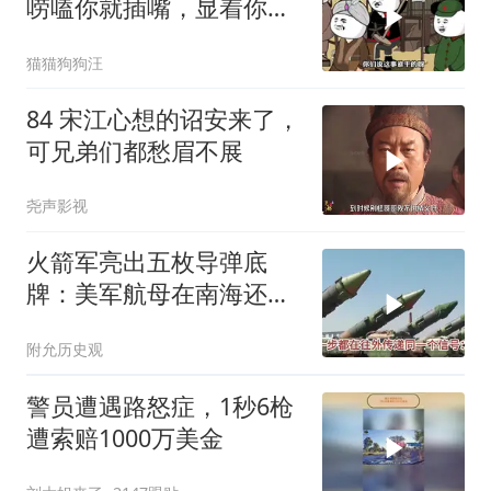
唠嗑你就插嘴，显着你
了？
猫猫狗狗汪
84 宋江心想的诏安来了，
可兄弟们都愁眉不展
尧声影视
火箭军亮出五枚导弹底
牌：美军航母在南海还有
安全区吗？
附允历史观
警员遭遇路怒症，1秒6枪
遭索赔1000万美金