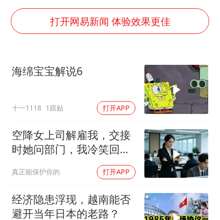
宇树科技中一签需缴款7.54万元
广东雷州通报特教老师招聘违规事件
打开网易新闻 体验效果更佳
两名乘客在飞机上因调节座椅起冲突
AI会终结印度“外包神话”吗
海绵宝宝解说6
夯实基础开新局
十一1118
1跟贴
打开APP
空降女上司解雇我，交接
时她问部门，我冷笑回
答：明天
真正能保护你的
打开APP
经济隐患浮现，越南能否
避开当年日本的老路？