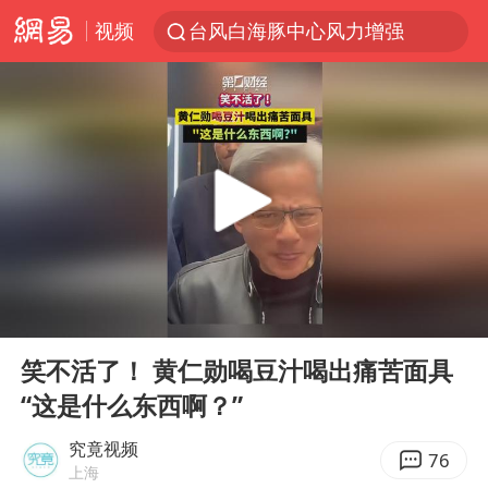
视频
台风白海豚中心风力增强
日本试射“战斧”导弹，国防部回应
曝韩国足协为外籍裁判员安排色情招待
四川宜宾市高县4.9级地震致1人死亡
向鹏0-3不敌张本智和
百花奖开幕式
“新疆阿勒泰八月能滑雪”不实
00:00
00:06
我国外贸延续良好增长态势
Play
Ent
full
刘国正说向鹏打得很窝囊
笑不活了！ 黄仁勋喝豆汁喝出痛苦面具
“这是什么东西啊？”
陈幸同晋级WTT横滨冠军赛8强
国防部：坚决反制任何闹海挑衅图谋
究竟视频
76
上海