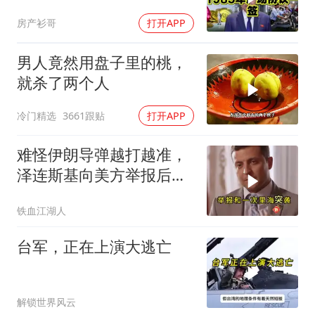
房产衫哥
打开APP
男人竟然用盘子里的桃，
就杀了两个人
冷门精选
3661跟贴
打开APP
难怪伊朗导弹越打越准，
泽连斯基向美方举报后，
特朗普宣布不打了
铁血江湖人
台军，正在上演大逃亡
解锁世界风云