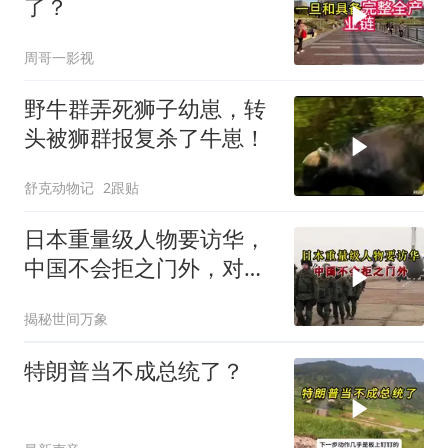
了？
周哥一影视
野牛群弄死狮子幼崽，转
头被狮群报复杀了牛崽！
舒克动物记
2跟贴
日本重量级人物要访华，
中国不会拒之门外，对日
本公事公办就够了
揭秘世间万象
特朗普当不成总统了？