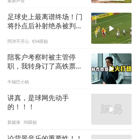
最新声音
足球史上最离谱终场！门
将扑点后补射绝杀被判无
效
阿沛不开心
654跟贴
陪客户考察时被主管停
职，我转身订了高铁票。
2小时后总监急疯了：12
牛锅巴小钒
亿合同没你根本签不了
讲真，是球网先动手
的！！！
新媒体
39跟贴
论背景音乐的重要性！！