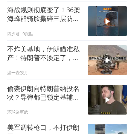
海战规则彻底变了！36架
海蜂群骑脸撕碎三层防空
体系
四夕君
9跟贴
不炸美基地，伊朗瞄准私
产！特朗普不淡定了，被
死死捏住七寸
温一壶皎月
偷袭伊朗向特朗普纳投名
状？导弹都已锁定基辅才
火速道歉，泽连斯基这场
环球谈军武
豪赌到底有多疯？
美军调转枪口，不打伊朗