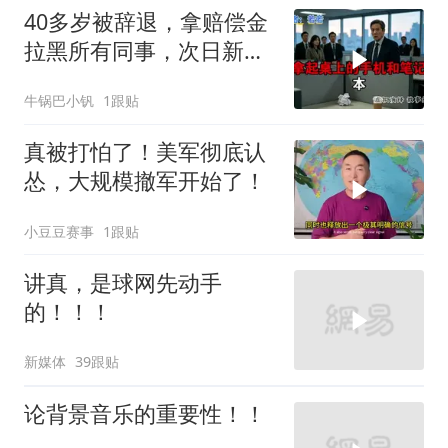
40多岁被辞退，拿赔偿金
拉黑所有同事，次日新领
导望着空工位愣住
牛锅巴小钒
1跟贴
真被打怕了！美军彻底认
怂，大规模撤军开始了！
小豆豆赛事
1跟贴
讲真，是球网先动手
的！！！
新媒体
39跟贴
论背景音乐的重要性！！