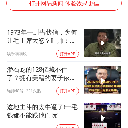
国防部：坚决反制任何闹海挑衅图谋
打开网易新闻 体验效果更佳
李云泽严重违纪违法
王力宏演唱会黄牛带观众藏匿被查获
1973年一封告状信，为何
国防部回应日本试射“战斧”导弹
让毛主席大怒？叶帅：杀
陕西省委书记赶赴柞水县杏坪镇
一儆百！
娱乐喵喵说
打开APP
女孩摆摊卖菌子时收到北大通知书
改名后的“青海拉面”店
潘石屹的128亿藏不住
东方之约 相约未来
了？拥有美籍的妻子依旧
躲不开缴税！
绳师48号
221跟贴
打开APP
这地主斗的太牛逼了!一毛
钱都不能跟他们玩!