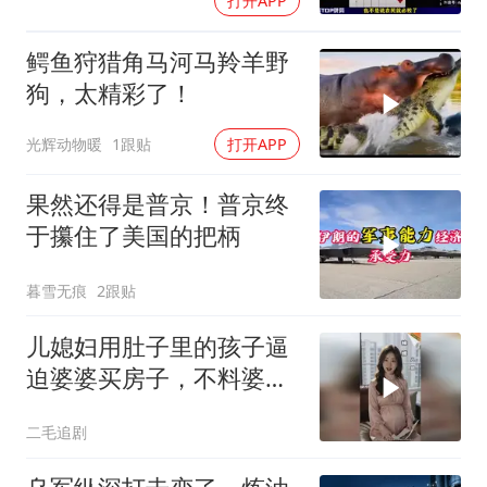
打开APP
鳄鱼狩猎角马河马羚羊野
狗，太精彩了！
光辉动物暖
1跟贴
打开APP
果然还得是普京！普京终
于攥住了美国的把柄
暮雪无痕
2跟贴
儿媳妇用肚子里的孩子逼
迫婆婆买房子，不料婆婆
的做法绝了！
二毛追剧