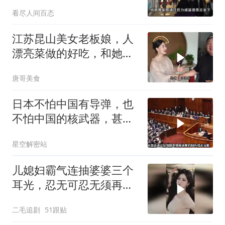
两大判断全部成真
看尽人间百态
江苏昆山美女老板娘，人
漂亮菜做的好吃，和她小
喝点
唐哥美食
日本不怕中国有导弹，也
不怕中国的核武器，甚至
不怕中国的稀土制裁
星空解密站
儿媳妇霸气连抽婆婆三个
耳光，忍无可忍无须再
忍，太解气了！
二毛追剧
51跟贴