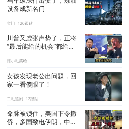
乌军纵深打击变了，炼油
设备成新名门
窄门
126跟贴
川普又虚张声势了，正将
“最后能给的机会”都给伊
朗！台媒点评
陈小毛笑哈
女孩发现老公出问题，回
家一看傻眼了！
二毛追剧
12跟贴
命脉被锁住，美国下令撤
侨，多国致电伊朗，中国