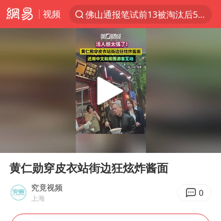
视频
佛山通报笔试前13被淘汰后5名进体检
上半年我国机械工业经济运行稳中有进
实测秋天第一杯奶茶
泰国枪击案凶手先杀祖父母后行凶
四川宜宾市高县发生4.9级地震
台风“白海豚”体型变大！环流面积接近13个浙江那么大
泰国校园枪击案死亡人数升至7人
00:00
00:06
东航新规：提前14天可免费退改签
Play
Ent
full
河南回应撤回领导带薪错峰休假通知
黄仁勋穿皮衣站街边狂炫炸酱面
汪峰阻止14岁女儿买大牌
究竟视频
0
上海
江苏发布台风蓝色预警