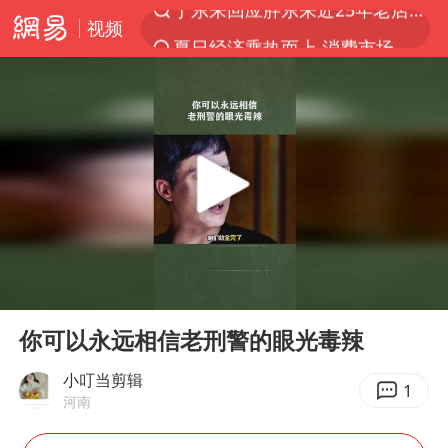
视频
夏日经济乘热而上 消费市场向新而行
哈马斯称坚持加沙停火协议路线图
浙江省甬江发生2026年第1号洪水
白海豚对华东华北影响会大于巴威
央视新主播李秋莹母校发文祝贺
独闯南太行的失联女生最后轨迹已确认
上门女婿出轨女邻居多年被判重婚罪
00:00
01:02
国足U17与阿森纳决赛取消 并列冠军
Play
Ent
full
浙江近300条预警生效中 今夜大部暴雨
你可以永远相信老刑警的眼光毒辣
香港刷新1884年以来最高气温纪录
小叮当剪辑
1
河南
上海全力守护市民“菜篮子”