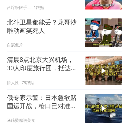
吕坾极限手工
1跟贴
北斗卫星都能丢？龙哥沙
雕动画笑死人
白宸侃片
清晨8点北京大兴机场，
30人印度旅行团，抵达，
坦言不愿再返程！
悟人性
79跟贴
俄专家示警：日本急欲赌
国运开战，枪口已对准中
国
马蹄烫嘴说美食