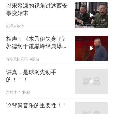
以宋希濂的视角讲述西安
事变始末
热点大放送
相声：《木乃伊失身了》
郭德纲于谦巅峰经典爆笑
相声太搞笑太逗了
你今天快乐吗
4跟贴
讲真，是球网先动手
的！！！
新媒体
57跟贴
论背景音乐的重要性！！