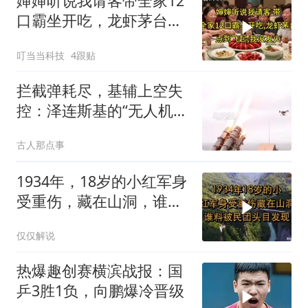
婶婶听说我请客带全家12
口霸坐开吃，龙虾茅台点
到飞起，我没发
叮当当科技
4跟贴
拦截弹耗尽，基辅上空失
控：泽连斯基的“无人机神
话”为何突然没人提了
古人那点事
1934年，18岁的小红军身
受重伤，藏在山洞，谁料
被民团头目发现
仅仅解说
热爆趣创赛横滨战报：国
乒3胜1负，向鹏爆冷晋级