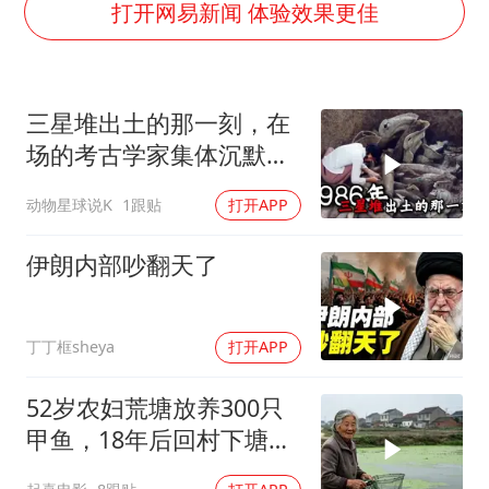
以军士兵把枪口对准中国记者
打开网易新闻 体验效果更佳
暑期研学游升温 在旅途中增长知识
猫咪过火把节被抹成黑猫
三星堆出土的那一刻，在
BLG经理辟谣Bin离队
场的考古学家集体沉默
曹颖儿子首次演长剧
了，颠覆所有人的认知
动物星球说K
1跟贴
打开APP
“开学三件套”全线暴涨
总书记点赞的非遗苗绣焕发新生机
伊朗内部吵翻天了
丁丁框sheya
打开APP
52岁农妇荒塘放养300只
甲鱼，18年后回村下塘瞬
间傻眼