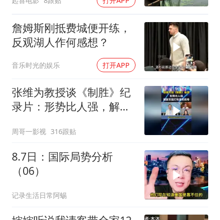
起喜电影
8跟贴
打开APP
詹姆斯刚抵费城便开练，
反观湖人作何感想？
音乐时光的娱乐
打开APP
张维为教授谈《制胜》纪
录片：形势比人强，解放
军能打败美军航母！
周哥一影视
316跟贴
8.7日：国际局势分析
（06）
记录生活日常阿蜴