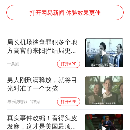
打开网易新闻 体验效果更佳
局长机场擒拿罪犯多个地
方高官前来阳拦结局更引
出惊天警匪大战
一条剧
打开APP
男人刚刑满释放，就将目
光对准了一个女孩
与乐説电影
1跟贴
打开APP
真实事件改编！看得头皮
发麻，这才是美国最顶级