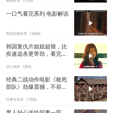
碗晚科普
51跟贴
一口气看完系列 电影解说
唱游动物世界
18跟贴
韩国复仇片姐姐超狠，比
疾速追杀更带劲，看完三
天难缓神
话心电影
1跟贴
经典二战动作电影《敢死
部队》劲爆震撼，不容错
过！
往事在未来
71跟贴
男人好心送给同事一双