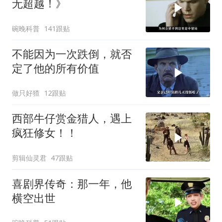
无超越！》
碗晚科普
141跟贴
不能因为一次跌倒，就否
定了他的所有价值
做只好猹
12跟贴
西部牛仔赏金猎人，遇上
疯狂修女！！
剪辑仙灵君
47跟贴
喜剧界传奇：那一年，他
横空出世