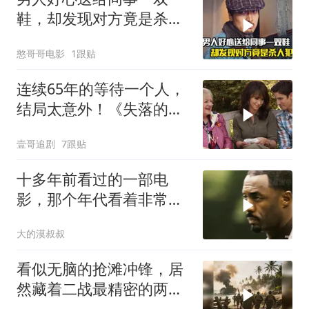
鞋，却发现对方竟是杀人
犯，悬疑犯罪片
憨哥哥电影
1跟贴
连续65年的等待一个人，
结局太意外！《失落的情
人节》
壹哥追剧
7跟贴
十多年前看过的一部电
影，那个年代看着非常劲
爆爽飞
大的漠叔叔
看似无脑的抢滩冲锋，居
然藏着二战最精密的两栖
登陆作战体系