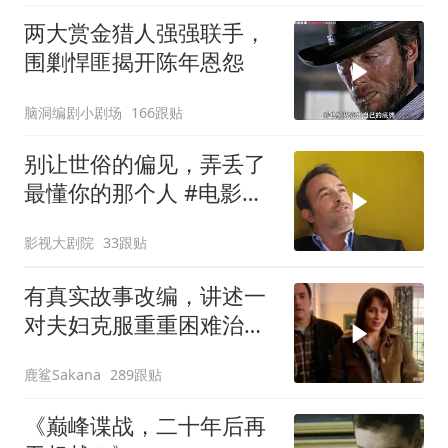
两大赏金猎人强强联手，
围剿悍匪揭开陈年恩怨
脑洞编剧小剧场
166跟贴
别让世俗的偏见，弄丢了
最懂你的那个人 #电影解
说
影视大剧院
33跟贴
有真实故事改编，讲述一
对夫妇克服重重困难治疗
自闭症孩子的故事
鹿鲨Sakana
289跟贴
《巅峰谍战，二十年后再