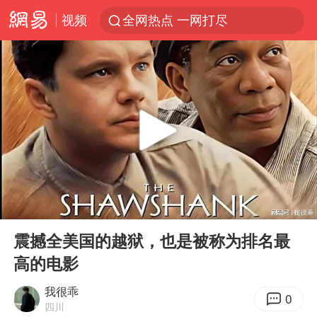
视频
全网热点 一网打尽
00:00
06:22
Play
Ent
full
震撼全美国的越狱，也是被称为排名最
高的电影
我很乖
0
四川