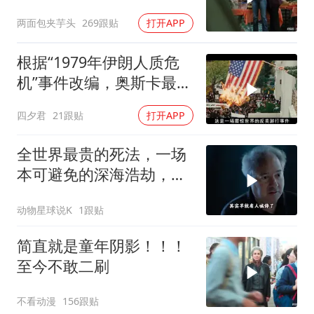
刑侦片，全程高能
两面包夹芋头
269跟贴
打开APP
根据“1979年伊朗人质危
机”事件改编，奥斯卡最佳
影片
四夕君
21跟贴
打开APP
全世界最贵的死法，一场
本可避免的深海浩劫，
180万一张深海船票，载
动物星球说K
1跟贴
着5名追梦人奔赴3800米
深海
简直就是童年阴影！！！
至今不敢二刷
不看动漫
156跟贴