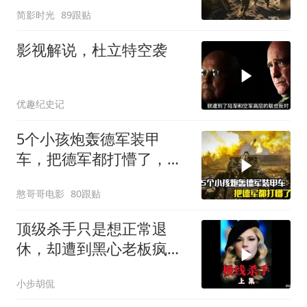
简影时光
89跟贴
影视解说，杜立特空袭
优趣纪史记
5个小孩炮轰德军装甲
车，把德军都打懵了，战
争片
憨哥哥电影
80跟贴
顶级杀手只是想正常退
休，却遭到黑心老板疯狂
追杀！《极线杀手》
小步胡侃