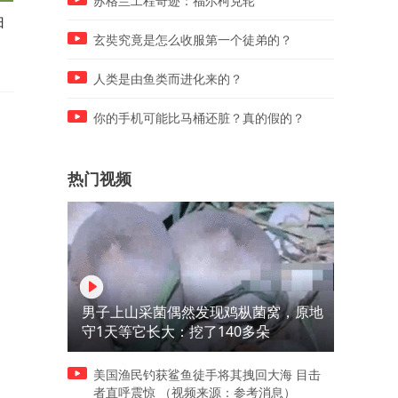
苏格兰工程奇迹：福尔柯克轮
归
陈熠让二追三李恩惠，医疗暂
热泪世界杯，致敬佛得角门
停离场牵动人心
沃齐尼亚！
玄奘究竟是怎么收服第一个徒弟的？
人类是由鱼类而进化来的？
你的手机可能比马桶还脏？真的假的？
热门视频
男子上山采菌偶然发现鸡枞菌窝，原地
守1天等它长大：挖了140多朵
美国渔民钓获鲨鱼徒手将其拽回大海 目击
者直呼震惊 （视频来源：参考消息）