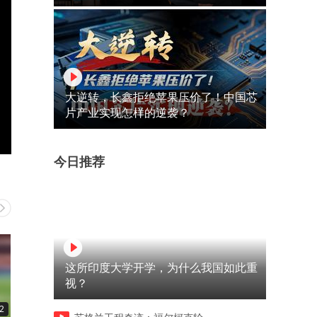
大逆转，长鑫拒绝苹果压价了！中国芯
片产业实现怎样的逆袭？
今日推荐
这所印度大学开学，为什么我国如此重
视？
2
00:36
03:25