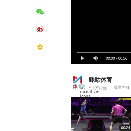
00:00
/
00:56
咪咕体育
看世界杯
5.1万粉丝
00:24