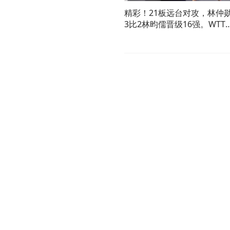
精彩！21板远台对攻，林仲
3比2林昀儒晋级16强。WTT
横滨冠军赛