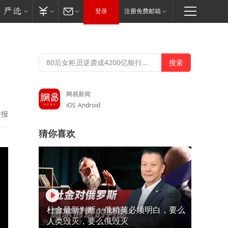
登录
注册免费邮箱
、
网易新闻
iOS
Android
举报
猜你喜欢
杜金最新判断：俄精英必须明白，要么
人类毁灭，要么俄毁灭