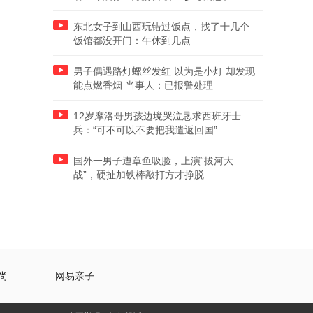
东北女子到山西玩错过饭点，找了十几个
饭馆都没开门：午休到几点
男子偶遇路灯螺丝发红 以为是小灯 却发现
能点燃香烟 当事人：已报警处理
12岁摩洛哥男孩边境哭泣恳求西班牙士
兵：“可不可以不要把我遣返回国”
国外一男子遭章鱼吸脸，上演“拔河大
战”，硬扯加铁棒敲打方才挣脱
尚
网易亲子