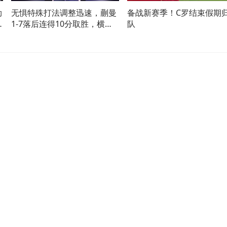
勋
无惧特殊打法调整迅速，蒯曼
备战新赛季！C罗结束假期
1-7落后连得10分取胜，横扫
队
巴特拉收获横滨赛开门红