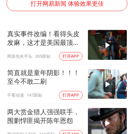
李亚鹏向地铁吐血女孩捐99999元
打开网易新闻 体验效果更佳
FIFA官方支持因凡蒂诺
41岁女子为鼓励女儿考上985研究生
真实事件改编！看得头皮
乘客脱鞋散发异味 司机提醒反被怼
发麻，这才是美国最顶级
日本籍女网红在韩直播时自杀身亡
刑侦片，全程高能
两面包夹芋头
269跟贴
打开APP
恩比德变瘦引热议
总书记关心百姓身边这些民生大事
简直就是童年阴影！！！
至今不敢二刷
不看动漫
147跟贴
打开APP
两大赏金猎人强强联手，
围剿悍匪揭开陈年恩怨