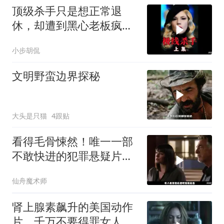
顶级杀手只是想正常退
休，却遭到黑心老板疯狂
追杀！《极线杀手》
小步胡侃
文明野蛮边界探秘
大头是只猫
4跟贴
看得毛骨悚然！唯一一部
不敢快进的犯罪悬疑片，
真相太炸裂
仙舟魔术师
肾上腺素飙升的美国动作
片，千万不要得罪女人，