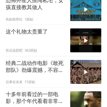
恐怖外星人擅闯私宅，女
孩直接教其做人
热剧推荐社
1跟贴
这个礼物太贵重了
快乐追剧吧
362跟贴
经典二战动作电影《敢死
部队》劲爆震撼，不容错
过！
往事在未来
71跟贴
十多年前看过的一部电
影，那个年代看着非常劲