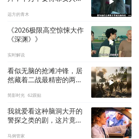
狠起来比男人凶猛
远方的青木
《2026极限高空惊悚大作
《深渊》》
实时解说
看似无脑的抢滩冲锋，居
然藏着二战最精密的两栖
登陆作战体系
简影时光
62跟贴
我就爱看这种脑洞大开的
警探之类的剧，这片竟然
没看过，太好看了
马俐管家