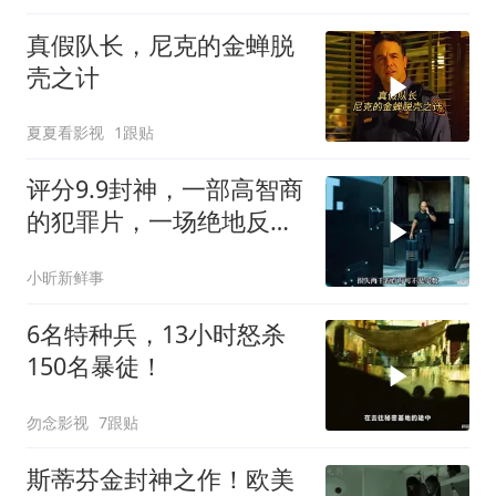
真假队长，尼克的金蝉脱
壳之计
夏夏看影视
1跟贴
评分9.9封神，一部高智商
的犯罪片，一场绝地反
击，看的惊心动魄
小昕新鲜事
6名特种兵，13小时怒杀
150名暴徒！
勿念影视
7跟贴
斯蒂芬金封神之作！欧美