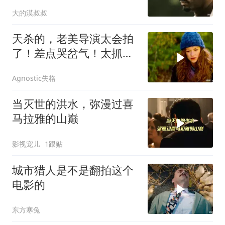
爆爽飞
大的漠叔叔
天杀的，老美导演太会拍
了！差点哭岔气！太抓心
了！看一次哭一次
Agnostic失格
当灭世的洪水，弥漫过喜
马拉雅的山巅
影视宠儿
1跟贴
城市猎人是不是翻拍这个
电影的
东方寒兔