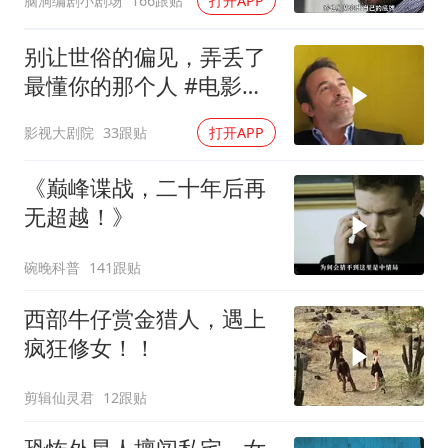
脑洞编剧小剧场
166跟贴
打开APP
别让世俗的偏见，弄丢了
最懂你的那个人 #电影解
说
影视大剧院
33跟贴
打开APP
《巅峰谍战，二十年后再
无超越！》
碗晚科普
141跟贴
西部牛仔赏金猎人，遇上
疯狂修女！！
剪辑仙灵君
12跟贴