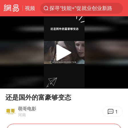
视频
探寻“技能+”促就业创业新路
顾客结账把钱扔地上 服务员霸气扔回
38岁山东财大教授刘海明逝世
被泰航拒载中国乘客：免费改签没兑现
陕西柞水遭遇暴雨五千余户群众转移
银行午休1.5小时 留个窗口行不行
台风白海豚或在华东沿海登陆
00:00
00:49
弹药库存告急 美军补货难
Play
Ent
full
沙特否认与胡塞武装举行会谈
还是国外的富豪够变态
如何把百年大党建设得更加坚强有力
萌哥电影
1
河南
香港殿堂级填词人黎彼得因病离世 终年76岁