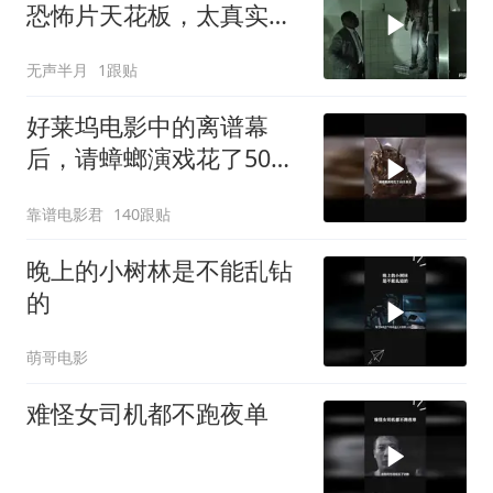
恐怖片天花板，太真实
了！看得手心冒汗！
无声半月
1跟贴
好莱坞电影中的离谱幕
后，请蟑螂演戏花了50万
美元
靠谱电影君
140跟贴
晚上的小树林是不能乱钻
的
萌哥电影
难怪女司机都不跑夜单