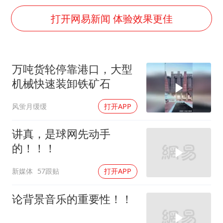
《龙餐馆》 冲奖
打开网易新闻 体验效果更佳
世界第1特鲁姆普斯诺克中国赛一轮游
上门女婿出轨女邻居多年被判重婚罪
构建更高水平的全民健身公共服务体系
万吨货轮停靠港口，大型
云南一男子胃中取出180颗铁钉
机械快速装卸铁矿石
景区回应“麦积山石窟看完需2000元”
风蛍月缓缓
打开APP
曹颖儿子首次演长剧
讲真，是球网先动手
奋力开创中国式现代化建设新局面
的！！！
新媒体
57跟贴
打开APP
论背景音乐的重要性！！