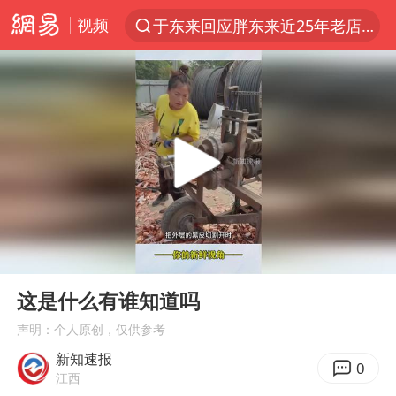
视频
于东来回应胖东来近25年老店年底关闭
上半年我国经营主体结构持续优化
俄称边境州遭乌大规模袭击已致13伤
《披荆斩棘2026》阵容官宣
杭州机场已取消航班388架次
浙江省委书记：该停下的坚决停下来
中国籍豪华游艇富商之子在泰国被杀
00:00
00:15
白海豚北上或致京津冀暴雨
Play
Ent
full
美将每月供乌爱国者拦截导弹
这是什么有谁知道吗
国足U17与阿森纳决赛取消 并列冠军
声明：个人原创，仅供参考
新知速报
新疆一婚礼线上邀请引热议
0
江西