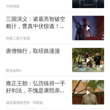
四野部队，黄维：不愧是
户外阿崭
情报军官
三国演义：诸葛亮智破空
粮计，曹真中伏惊逃！
(1026)
邻家二蛋不靠谱
唐僧独行，取经路漫漫
晨光如昨v
雍正王朝：弘历练得一手
好剑法，不愧是康熙亲自
教导，青出于蓝！
搞笑脑洞研究所
70跟贴