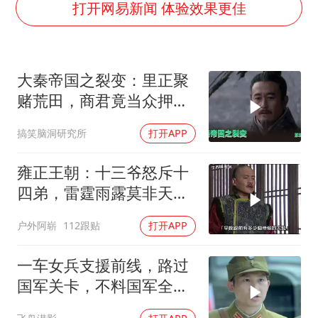
朱一龙的鼻子怎么了
打开网易新闻 体验效果更佳
白海豚突然大拐弯 走出罕见路线
周星驰妈妈现身香港首映礼
大秦帝国之裂变：里正聚
SK海力士回应“或出售重庆工厂”传闻
赌荒田，商君竟当众押
大疆错失宇树
人！(89)
搞笑脑洞研究所
打开APP
三预警齐发 11个省份有大到暴雨
“还不如不放假”
雍正王朝：十三爷怒斥十
从科技创新看开局起步的时与势
四弟，雷霆雨露莫非天
恩，何以至此？
户外阿崭
112跟贴
打开APP
一车女兵支援前线，路过
国军关卡，不料国军全是
鬼子假扮