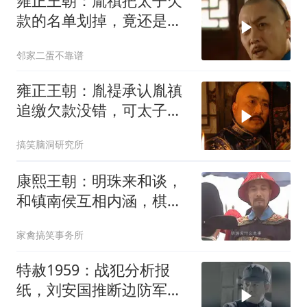
雍正王朝：胤禛把太子欠
款的名单划掉，竟还是被
人捅了出来，
邻家二蛋不靠谱
雍正王朝：胤褆承认胤禛
追缴欠款没错，可太子欠
着钱却没人敢
搞笑脑洞研究所
康熙王朝：明珠来和谈，
和镇南侯互相内涵，棋逢
对手！
家禽搞笑事务所
特赦1959：战犯分析报
纸，刘安国推断边防军是