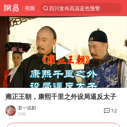
视频
四川发布高温蓝色预警
台风“白海豚”登陆 各地各部门全力应对
上海鼓励居家办公
上海青浦区启动防汛防台Ⅰ级响应
血指纹匹配成功，20年悬案告破！凶手被执行死刑
费大厨口号更改 不再宣传小炒肉大王
独闯南太行失联女子遗体已找到
00:00
04:38
成都多趟列车临时停运
Play
Ent
full
多地银行上调存款利率
雍正王朝，康熙千里之外设局逼反太子
演员秦焰去世 曾出演《狂飙》
若一说剧
12
河南
中央气象台继续发布暴雨橙警