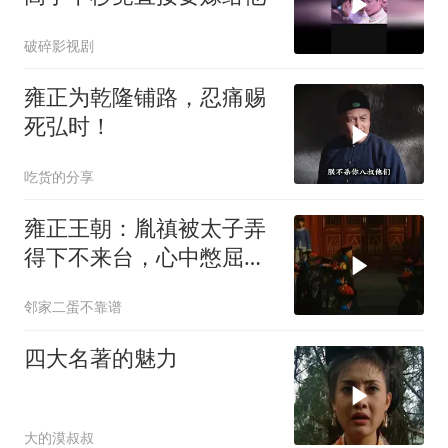
破碎影视剧
雍正为乾隆铺路，忍痛赐
死弘时！
吃货的分享
雍正王朝：胤禛被太子弄
得下不来台，心中憋屈，
独自外出散心
邻家二蛋不靠谱
四大名著的魅力
大的漠叔叔