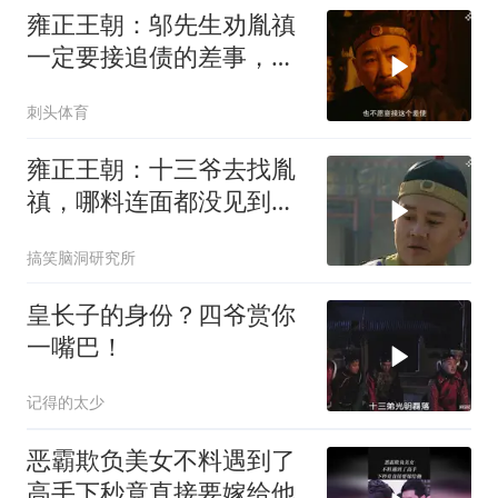
雍正王朝：邬先生劝胤禛
一定要接追债的差事，得
罪人不怕，能得康熙赏识
刺头体育
雍正王朝：十三爷去找胤
禛，哪料连面都没见到，
直接被人赶了出来
搞笑脑洞研究所
皇长子的身份？四爷赏你
一嘴巴！
记得的太少
恶霸欺负美女不料遇到了
高手下秒竟直接要嫁给他