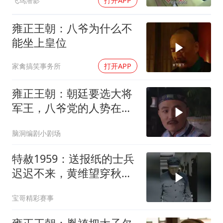
飞鸟潜影
打开APP
雍正王朝：八爷为什么不
能坐上皇位
家禽搞笑事务所
打开APP
雍正王朝：朝廷要选大将
军王，八爷党的人势在必
得，一致推举八爷
脑洞编剧小剧场
特赦1959：送报纸的士兵
迟迟不来，黄维望穿秋
水，康泽吐槽亮了！
宝哥精彩赛事