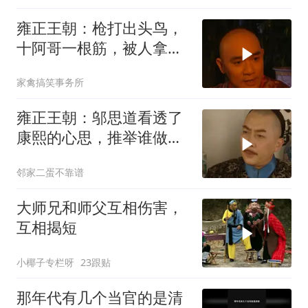
雍正王朝：枪打出头鸟，
十阿哥一根筋，被人拿枪
使都不知道
家禽搞笑事务所
雍正王朝：邬思道看透了
康熙的心思，推举谁做大
将军王，也是
邻家二蛋不靠谱
大师兄和师父互相伤害，
互相揭短
小椰子专栏呀
23跟贴
那年代有几个当官的是清