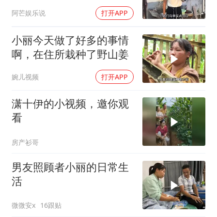
阿芒娱乐说
打开APP
小丽今天做了好多的事情
啊，在住所栽种了野山姜
婉儿视频
打开APP
潇十伊的小视频，邀你观
看
房产衫哥
男友照顾者小丽的日常生
活
微微安x
16跟贴