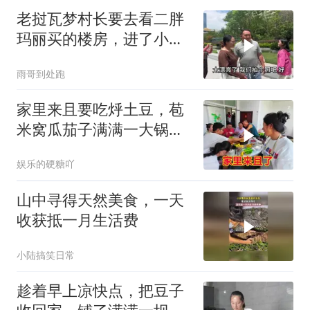
老挝瓦梦村长要去看二胖
玛丽买的楼房，进了小区
连连称赞太漂亮了
雨哥到处跑
家里来且要吃烀土豆，苞
米窝瓜茄子满满一大锅，
和鸡蛋焖子是绝配
娱乐的硬糖吖
山中寻得天然美食，一天
收获抵一月生活费
小陆搞笑日常
趁着早上凉快点，把豆子