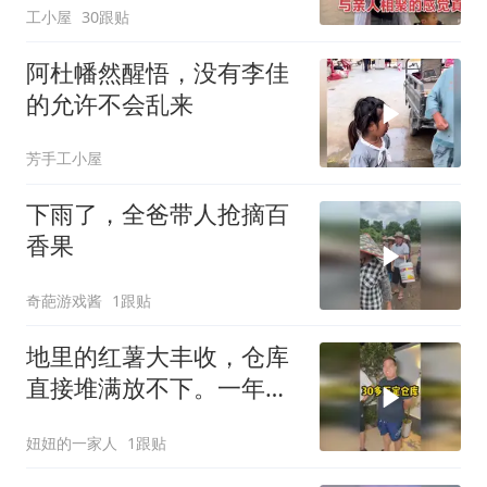
工小屋
30跟贴
阿杜幡然醒悟，没有李佳
的允许不会乱来
芳手工小屋
下雨了，全爸带人抢摘百
香果
奇葩游戏酱
1跟贴
地里的红薯大丰收，仓库
直接堆满放不下。一年的
租金算下来真不少。去找
妞妞的一家人
1跟贴
小伙伴商量商量。好在咱
们种的农产品多，以后经