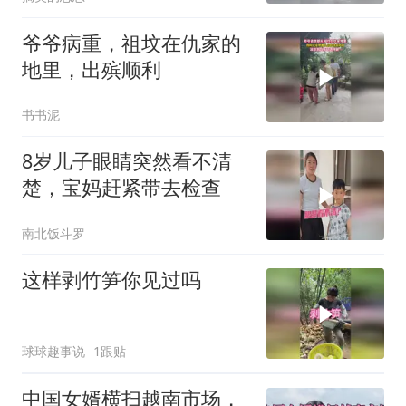
爷爷病重，祖坟在仇家的
地里，出殡顺利
书书泥
8岁儿子眼睛突然看不清
楚，宝妈赶紧带去检查
南北饭斗罗
这样剥竹笋你见过吗
球球趣事说
1跟贴
中国女婿横扫越南市场，