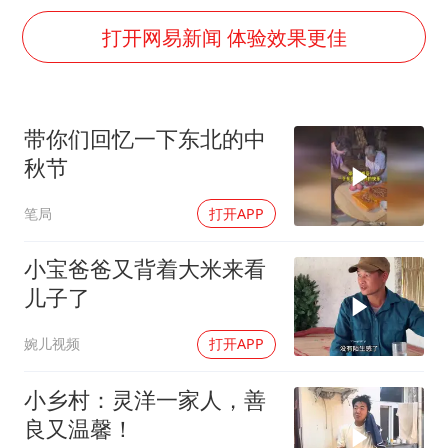
郑丽文：台湾从来没有“独立”过
打开网易新闻 体验效果更佳
几元成本的AI广告导致千万市值蒸发
茅台部分直营店飞天茅台提价
酒店回应车内过夜被收150元
带你们回忆一下东北的中
商场现钱学森巨幅海报 负责人回应
秋节
杭州全市有序停课
笔局
打开APP
乐享全民健身 共筑健康中国
小宝爸爸又背着大米来看
儿子了
婉儿视频
打开APP
小乡村：灵洋一家人，善
良又温馨！