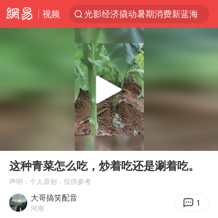
视频
光影经济撬动暑期消费新蓝海
浙江上海等地有大雨或暴雨
新疆优化调整景区内自驾服务费
微信又有新功能，你可以“撤回”你的撤回了！
“新疆的交警怎么个个像我妈”
情侣平潭拍日出坠崖1死1伤
上四休三，但降薪1000元，你接受吗？
00:00
00:16
西湖突现狂风暴雨 游客瞬间被浇透
Play
Ent
full
台当局重金为“台独”织“皇帝新衣”
这种青菜怎么吃，炒着吃还是涮着吃。
白海豚将正面袭击贯穿浙江
声明：个人原创，仅供参考
大哥搞笑配音
《欢迎来龙餐馆》口碑
1
河南