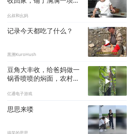
收回家，铺了满满一坝
子，幺妈还说请大家来吃
幺叔和幺妈
豆花儿哦！
记录今天都吃了什么？
黒溯KuroHush
豆角大丰收，给爸妈做一
锅香喷喷的焖面，农村味
道真香
亿通电子游戏
思思来喽
搞笑的思思