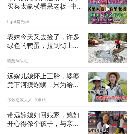
买菜太豪横看呆老板 -中
国人这么有钱!
light是光华
表妹今天又去捡了，许多
绿色的鸭蛋，拉到街上没
一会儿就卖光了
磁悬浮呆毛
远嫁儿媳怀上三胎，婆婆
竟下河摸螺蛳，只为给她
解馋
木歌总攻大人
5跟贴
带远嫁媳妇回娘家，媳妇
开心得像个孩子，与亲人
相聚的感觉真好