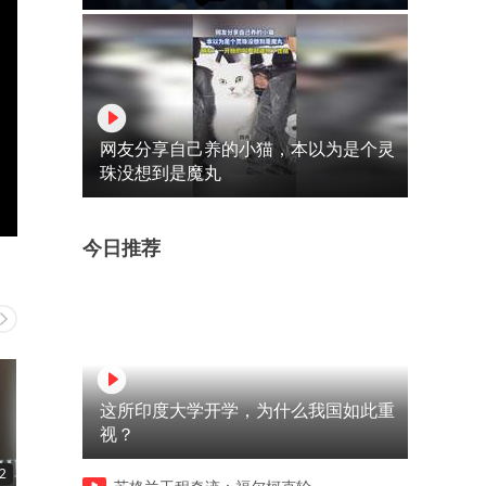
网友分享自己养的小猫，本以为是个灵
珠没想到是魔丸
今日推荐
这所印度大学开学，为什么我国如此重
视？
2
02:47
08:39