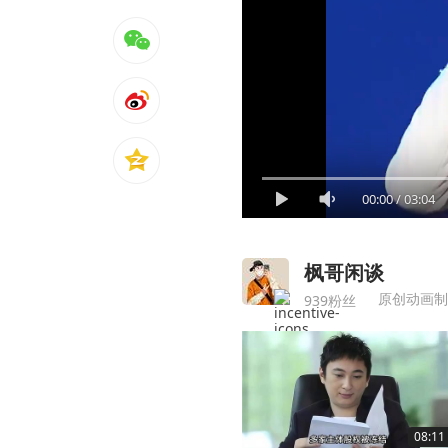
00:00
/
03:04
枫哥闲谈
原创动画制
939粉丝
08:11