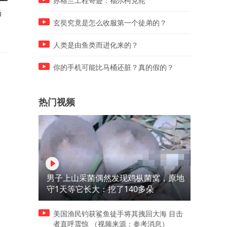
苏格兰工程奇迹：福尔柯克轮
奶
痛惜38岁痛惜！38岁泰山学者
横滨冠军赛：男单爆冷！世
认
万人计划、山东财大教授刘海
亚军翻车，张本智和剃光头
玄奘究竟是怎么收服第一个徒弟的？
明去
向鹏扛旗
人类是由鱼类而进化来的？
你的手机可能比马桶还脏？真的假的？
热门视频
男子上山采菌偶然发现鸡枞菌窝，原地
守1天等它长大：挖了140多朵
美国渔民钓获鲨鱼徒手将其拽回大海 目击
者直呼震惊 （视频来源：参考消息）