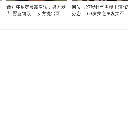
健
婚外胚胎案最新反转：男方发
网传与27岁帅气男模上演“
声“愿意销毁”，女方提出两点
孙恋”，63岁关之琳发文否
硬性要求
新恋情