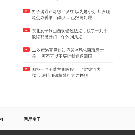
男子偶遇路灯螺丝发红 以为是小灯 却发现
能点燃香烟 当事人：已报警处理
东北女子到山西玩错过饭点，找了十几个
饭馆都没开门：午休到几点
12岁摩洛哥男孩边境哭泣恳求西班牙士
兵：“可不可以不要把我遣返回国”
国外一男子遭章鱼吸脸，上演“拔河大
战”，硬扯加铁棒敲打方才挣脱
尚
网易亲子