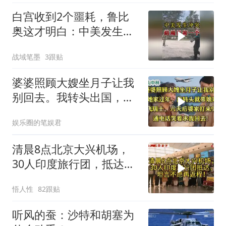
白宫收到2个噩耗，鲁比
奥这才明白：中美发生冲
突，结局只有一个
战域笔墨
3跟贴
婆婆照顾大嫂坐月子让我
别回去。我转头出国，婆
婆哭着求我回去
娱乐圈的笔娱君
清晨8点北京大兴机场，
30人印度旅行团，抵达，
坦言不愿再返程！
悟人性
82跟贴
听风的蚕：沙特和胡塞为