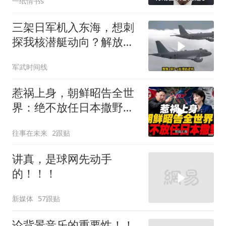
一纸情书s
三架日军机入东海，想刺
探我核潜艇动向？解放军
导弹剑指日军基地
军武时间线
惹祸上身，朝鲜昭告全世
界：绝不放任日本撒野！
高市还能硬撑多久
往事在未来
2跟贴
讲真，是球网先动手
的！！！
新媒体
57跟贴
论背景音乐的重要性！！