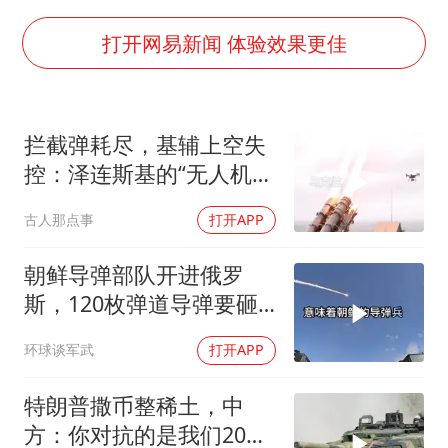
上半年全球新能源乘用车销量1122万台
加沙约14万栋建筑被完全摧毁
打开网易新闻 体验效果更佳
从科技创新看开局起步的时与势
拦截弹耗尽，基辅上空失
控：泽连斯基的“无人机神
话”为何突然没人提了
古人那点事
打开APP
朝鲜导弹部队开进俄罗
斯，120枚弹道导弹要砸
向乌克兰
环球谈军武
打开APP
特朗普撒币整稀土，中
方：你对抗的是我们20年