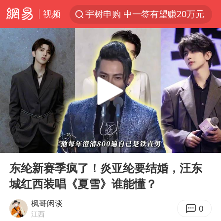
视频
宇树申购 中一签有望赚20万元
4.2平卫生间补漏注胶花1.55万
白海豚路径图
武汉3名城管协管员殴打摊主被刑拘
律师谈贾冰私人饭局被偷拍
男子结婚8年3个女儿都不是亲生
多地银行上调存款利率
00:00
03:34
面对面丨蔡磊：与渐冻症抗争 纵使不敌 也不屈服
Play
Ent
full
5万小车卖不动 微型代步车集体遇冷
东纶新赛季疯了！炎亚纶要结婚，汪东
城红西装唱《夏雪》谁能懂？
NBA传奇教练老尼尔森去世
手机真会“偷听”我们说话吗
枫哥闲谈
0
江西