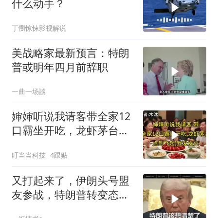
什么动手？
丁懰惊悚影视解说
美战略家最新预言：特朗
普或明年四月前辞职
一曲一场談
婶婶听说我请客带全家12
口霸坐开吃，龙虾茅台点
到飞起，我没发
叮当当科技
4跟贴
又打起来了，伊朗头号盟
友参战，特朗普转变态
度，英法德俄选边站