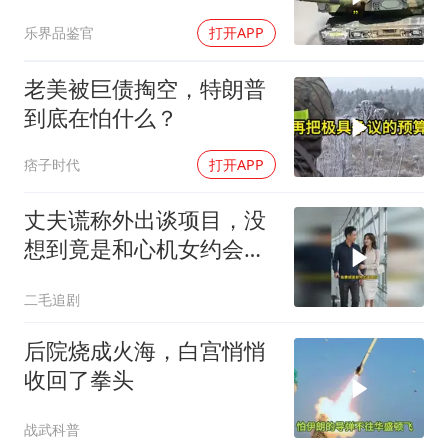
的读书声
乐界品鉴官
打开APP
老美被巨债掏空，特朗普
到底在怕什么？
痞子时代
打开APP
丈夫谎称外出谈项目，没
想到竟是和心机女约会，
妻子的做法绝了！
二毛追剧
后院烧成火海，白宫悄悄
收回了拳头
战武科普