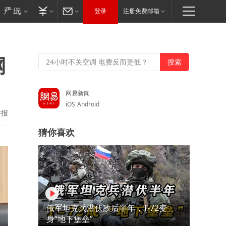
登录
注册免费邮箱
网
网易新闻
iOS
Android
举报
猜你喜欢
俄军坦克兵潜伏敌后半年，T-72变
身“地下堡垒”