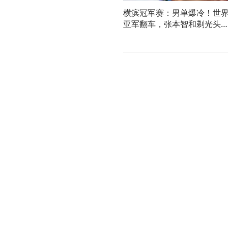
横滨冠军赛：男单爆冷！世
亚军翻车，张本智和剃光头
向鹏扛旗