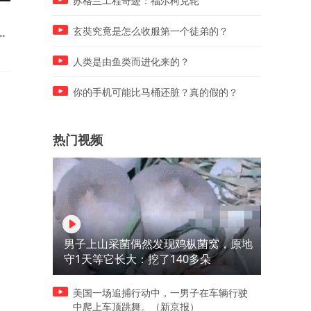
苏格兰工程奇迹：福尔柯克轮
陪玩陪睡仅是开胃菜？卓伟再
和彭冠英恋情大白后，刘亦
席
曝内娱猛料，刘德华、郭富城
现状曝光，原来她和赵丽颖
玄奘究竟是怎么收服第一个徒弟的？
被牵连
一路人
人类是由鱼类而进化来的？
你的手机可能比马桶还脏？真的假的？
热门视频
男子上山采菌偶然发现鸡枞菌窝，原地
守1天等它长大：挖了140多朵
美国一场追捕行动中，一男子在车辆行驶
中爬上车顶跳舞。（新京报）