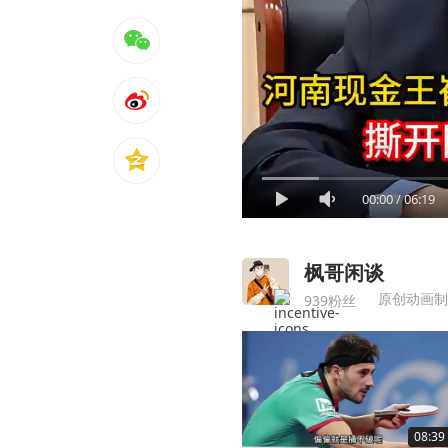
00:00
/
06:19
枫哥闲谈
原创动画制
939粉丝
08:39