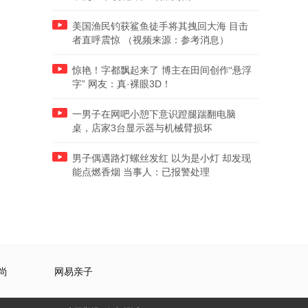
美国渔民钓获鲨鱼徒手将其拽回大海 目击
者直呼震惊 （视频来源：参考消息）
惊艳！字都飘起来了 博主在田间创作“悬浮
字” 网友：真·裸眼3D！
一男子在网吧小憩下意识蹬腿踹翻电脑
桌，店家3台显示器与机械臂损坏
男子偶遇路灯螺丝发红 以为是小灯 却发现
能点燃香烟 当事人：已报警处理
尚
网易亲子