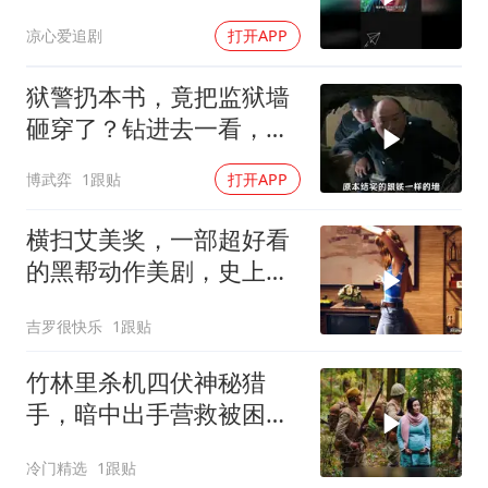
凉心爱追剧
打开APP
狱警扔本书，竟把监狱墙
砸穿了？钻进去一看，更
离谱的还在后面
博武弈
1跟贴
打开APP
横扫艾美奖，一部超好看
的黑帮动作美剧，史上最
狠辣的女教父！
吉罗很快乐
1跟贴
竹林里杀机四伏神秘猎
手，暗中出手营救被困女
八路
冷门精选
1跟贴