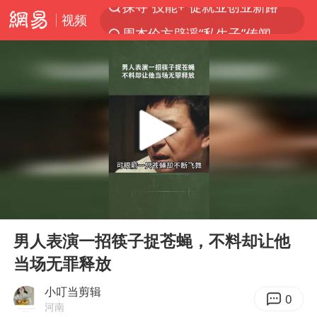
视频
周杰伦方辟谣“私生子”传闻
山东财大教授刘海明逝世 终年38岁
官方通报传销头目出狱办书院
逃犯看演唱会 刚出地铁就被逮住
台风白海豚可能在浙江登陆
因凡蒂诺首次公开道歉
《Monica》填词人黎彼得去世
00:00
01:07
人贩子“梅姨”真实姓名曝光
Play
Ent
full
谷歌首席科学家Jeff Dean离职创业
男人表演一招筷子捉苍蝇，不料却让他
当场无罪释放
“银行午休1.5小时”留个窗口行不行
41岁女子为鼓励女儿考上985研究生
小叮当剪辑
0
河南