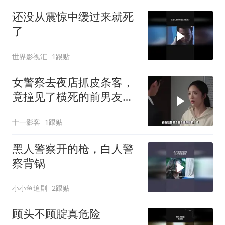
还没从震惊中缓过来就死
了
世界影视汇
1跟贴
女警察去夜店抓皮条客，
竟撞见了横死的前男友成
了黑老
十一影客
1跟贴
黑人警察开的枪，白人警
察背锅
小小鱼追剧
2跟贴
顾头不顾腚真危险