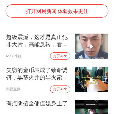
蜜雪冰城员工抽烟收银 门店现已停业
陕西柞水遭遇暴雨五千余户群众转移
打开网易新闻 体验效果更佳
汕头市政府被约谈
董路致歉：泰国10岁黑人父母是伪造的
超级震撼，这才是真正犯
13岁少年白天写作业晚上夜市炒粉
罪大片，高能反转，看完
坚持党全面领导和党中央集中统一领导
忍不住三刷了！
Maki小姬
打开APP
失窃的金币表成了致命诱
饵，黑帮火并的导火索，
就藏在这里
影视宝藏
打开APP
有点阴招全使侄媳身上了