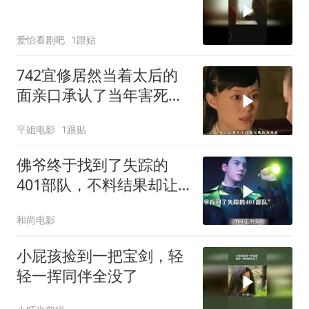
爱怡看剧吧
1跟贴
742宜修居然当着太后的
面亲口承认了当年害死了
纯元皇后
平姐电影
1跟贴
佛爷终于找到了失踪的
401部队，不料结果却让
他震惊
和尚电影
小屁孩捡到一把宝剑，轻
轻一挥同伴全没了