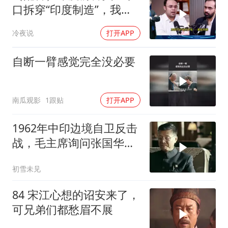
口拆穿“印度制造”，我们
只有组装能力，算不上真
冷夜说
打开APP
正的工业制造
自断一臂感觉完全没必要
南瓜观影
1跟贴
打开APP
1962年中印边境自卫反击
战，毛主席询问张国华能
否获胜
初雪未见
84 宋江心想的诏安来了，
可兄弟们都愁眉不展