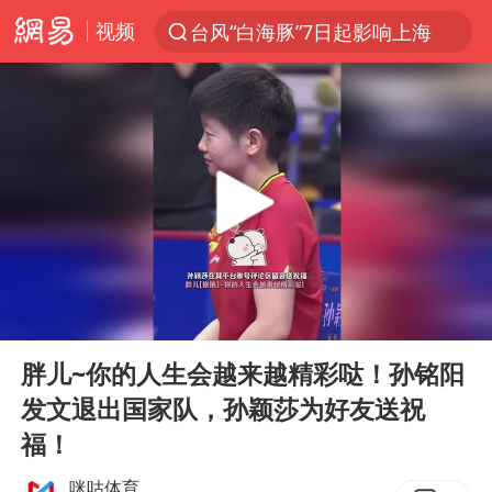
视频
台风“白海豚”7日起影响上海
聚“绿”成势，结构转型活力足
80后女柜员获聘4200亿银行副行长
金饰克价大幅跳涨
24小时不关空调 电费会更低吗
郑国霖回应去景区上班被保安拦下
“梅姨案”被拐儿童钟彬发声
00:00
00:25
浙江舟山21条水上客运航线停航
Play
Ent
full
空调发明出来竟然不是为了给人降温
胖儿~你的人生会越来越精彩哒！孙铭阳
发文退出国家队，孙颖莎为好友送祝
今年4位周星驰电影配角去世
福！
《歌手》歌王之战帮唱嘉宾官宣
咪咕体育