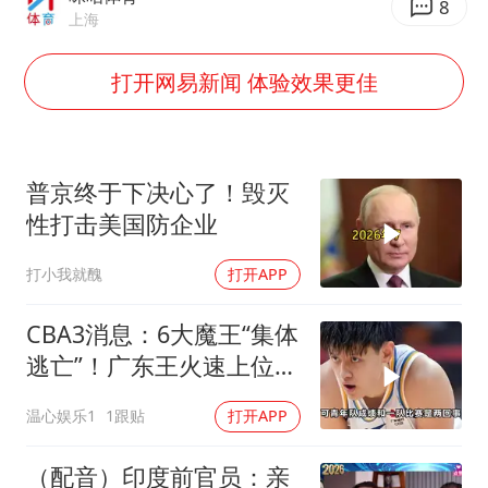
“梅姨”准确年龄仍未知
8
上海
南昌一规划馆现“阴间座椅”字样
打开网易新闻 体验效果更佳
上海一酒店房间爬满床虱 住客反被怼
韩国每3辆新上牌电车就有1辆来自中国
41岁女子为鼓励女儿考上985研究生
普京终于下决心了！毁灭
多个台风来袭 是否会相互影响
性打击美国防企业
李亚鹏向地铁吐血女孩捐99999元
打小我就醜
打开APP
中国经济展现强大韧性和活力
CBA3消息：6大魔王“集体
逃亡”！广东王火速上位，
王牌锋线回归
温心娱乐1
1跟贴
打开APP
（配音）印度前官员：亲