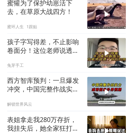
蜜獾为了保护幼崽活下
去，在草原大战四方！
蜜环人生
1跟贴
孩子字写得差，不止影响
卷面分！这位老师说透了
背后的原因
兔芽手工
西方智库预判：一旦爆发
冲突，中国完整作战实力
或将超出外界预期
解锁世界风云
表姐拿走我280万存折，
我挂失后，她全家狂打