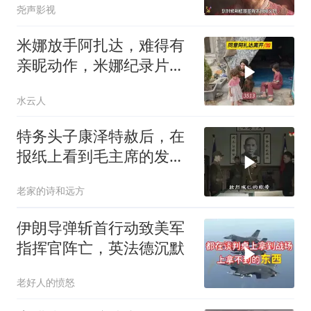
尧声影视
米娜放手阿扎达，难得有
亲昵动作，米娜纪录片
3513
水云人
特务头子康泽特赦后，在
报纸上看到毛主席的发
言，激动得不省人事
老家的诗和远方
伊朗导弹斩首行动致美军
指挥官阵亡，英法德沉默
老好人的愤怒