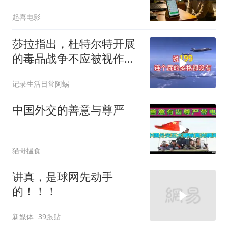
200个电话
起喜电影
莎拉指出，杜特尔特开展
的毒品战争不应被视作反
人类罪，国际刑事法院风
记录生活日常阿蜴
波扩大
中国外交的善意与尊严
猫哥揾食
讲真，是球网先动手
的！！！
新媒体
39跟贴