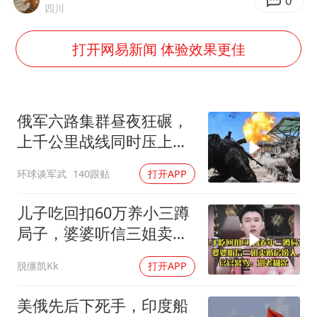
泰国：高度重视中国游客旅游体验
0
四川
王艺迪无缘横滨赛决赛
打开网易新闻 体验效果更佳
上海大部迎大暴雨
《龙餐馆》 冲奖
构建更高水平的全民健身公共服务体系
俄军六路集群昼夜狂碾，
上千公里战线同时压上，
苏梅方向乌军精锐被成建
环球谈军武
140跟贴
打开APP
制打残
儿子吃回扣60万养小三蹲
局子，婆婆听信三姐卖婚
房捞人，官官怒骂
脱缰凯Kk
打开APP
美俄先后下死手，印度船