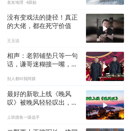
老友地理
4跟贴
没有变戏法的捷径！真正
的大佬，都在死守价值
王玉说
相声：老郭铺垫只等一句
话，谦哥迷糊接一嘴，包
袱瞬间完成升华
别人都叫我阿腈
最好的新歌上线《晚风
叹》被晚风轻轻叹出，散
在无人荒野
上班摸鱼一级选手