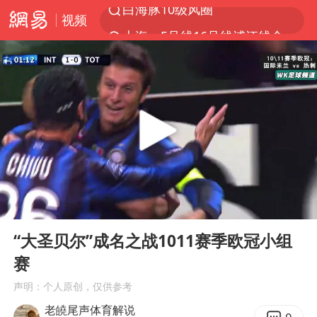
视频
上海：5号线16号线浦江线全线停运
上海全域长途客运班次全部停运
王传君 《披荆斩棘》
上海暴雨红色预警
国足U17与阿森纳决赛取消 并列冠军
王艺迪2-4不敌张本美和止步4强
上门女婿出轨女邻居多年被判重婚罪
00:00
03:28
1枚就能让航母瘫痪 轰-6J实力有多强
Play
Ent
full
以军士兵把枪口对准中国记者
“大圣贝尔”成名之战1011赛季欧冠小组
赛
于东来直播和胖东来核心团队开会
声明：个人原创，仅供参考
2025年小学教师减少13.19万
老皢尾声体育解说