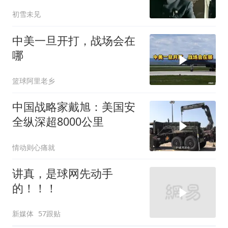
否获胜
初雪未见
中美一旦开打，战场会在
哪
篮球阿里老乡
中国战略家戴旭：美国安
全纵深超8000公里
情动则心痛就
讲真，是球网先动手
的！！！
新媒体
57跟贴