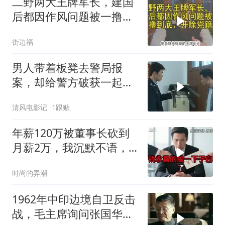
二野两大王牌军长，建国
后都因作风问题被一撸到
底、开除党籍
街边福
男人带着板凳去警局报
案，却给警方破获一起强
奸杀人案
清风电影记
1跟贴
年薪120万被董事长砍到
月薪2万，我沉默不语，
当天竞品出12倍薪资挖走
时尚的弄潮
我
1962年中印边境自卫反击
战，毛主席询问张国华能