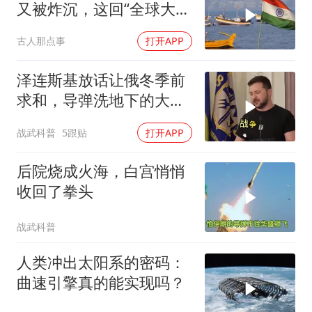
又被炸沉，这回“全球大
国”的面具彻底挂不住了
古人那点事
打开APP
泽连斯基放话让俄冬季前
求和，导弹洗地下的大饼
画给谁看
战武科普
5跟贴
打开APP
后院烧成火海，白宫悄悄
收回了拳头
战武科普
人类冲出太阳系的密码：
曲速引擎真的能实现吗？