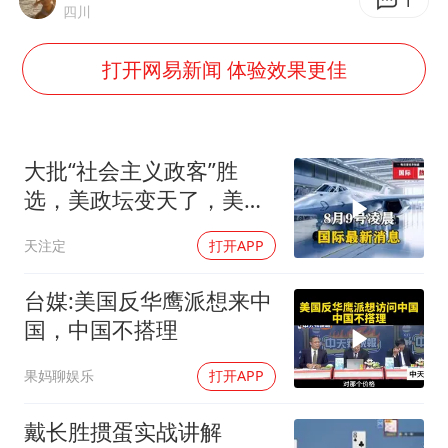
易烊千玺金鸡百花双料影帝
1
四川
国内发现多起“Sorry”勒索病毒攻击
打开网易新闻 体验效果更佳
高铁双人座被免票儿童挤成3人座
公安部通报：抓获犯罪嫌疑人8200余名
我国民营企业创新动能持续增强
大批“社会主义政客”胜
“老戏骨”秦焰去世
选，美政坛变天了，美官
员：已到革命前夜
真理之光，何以能照亮复兴之路？
天注定
打开APP
台媒:美国反华鹰派想来中
国，中国不搭理
果妈聊娱乐
打开APP
戴长胜掼蛋实战讲解