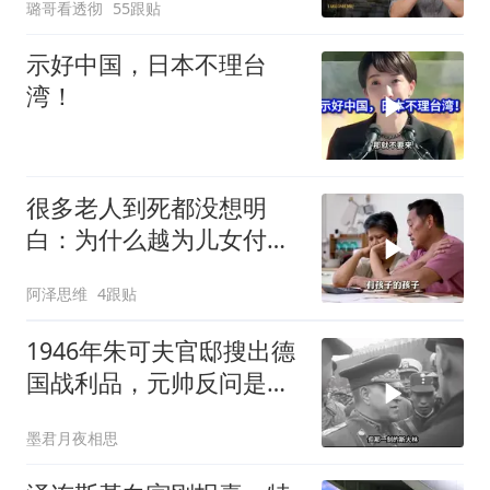
璐哥看透彻
55跟贴
示好中国，日本不理台
湾！
很多老人到死都没想明
白：为什么越为儿女付
出，晚年越煎熬？
阿泽思维
4跟贴
1946年朱可夫官邸搜出德
国战利品，元帅反问是否
需辞职
墨君月夜相思