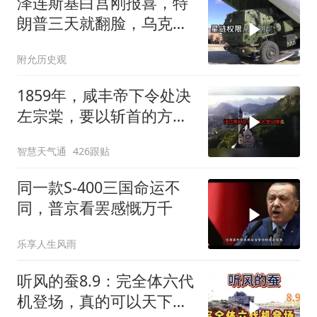
泽连斯基白宫刚报喜，特
朗普三天就翻脸，乌克兰
最想要的导弹没了
附允历史观
1859年，咸丰帝下令处决
左宗棠，要以斩首的方式
公开行刑，在那生死攸关
智慧天气通
426跟贴
的关头
同一款S-400三国命运不
同，普京看罢感慨万千
乐享人生风雨
听风的蚕8.9：完全体六代
机登场，真的可以天下无