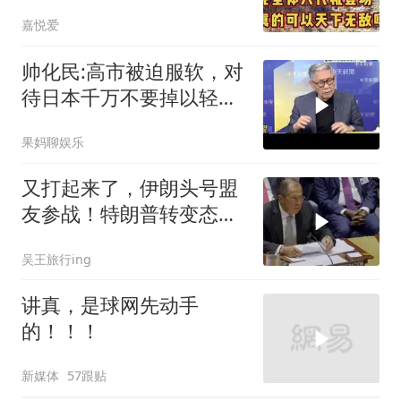
敌吗？
嘉悦爱
帅化民:高市被迫服软，对
待日本千万不要掉以轻
心！
果妈聊娱乐
又打起来了，伊朗头号盟
友参战！特朗普转变态
度，英法德俄选边站
吴王旅行ing
讲真，是球网先动手
的！！！
新媒体
57跟贴