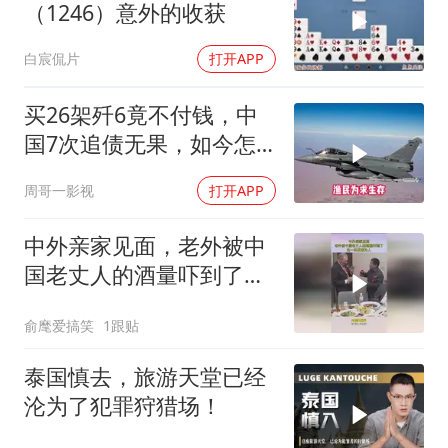
（1246）意外的收获
白宸侃片
打开APP
买26架歼6竟不付钱，中
国7次追债无果，如今怎
样了？
周哥一影视
打开APP
中外亲家见面，老外被中
国老丈人的酒量吓到了，
这一杯真难为人！
俞麾爱搞笑
1跟贴
泰国慎去，旅游天堂已经
沦为了犯罪狩猎场！