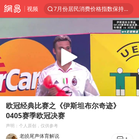
视频
7月份居民消费价格指数保持温和上涨
中使馆：重大涉诈逃犯檀某落网
外交部：藏南地区是中国领土
独闯南太行失联女子遗体已找到
哥伦比亚强震已致超20人死亡
台湾不是国家不存在“国格”
哥伦比亚发生7.5级地震
00:00
05:18
男子攒206小时加班调休被拒获赔1.6万
Play
Ent
full
伊朗最高领袖将任命数名高级指挥官
欧冠经典比赛之《伊斯坦布尔奇迹》
0405赛季欧冠决赛
上海将苏州河水强排至黄浦江
声明：个人原创，仅供参考
广岛长崎的昨天未必不会是日本的明天
老皢尾声体育解说