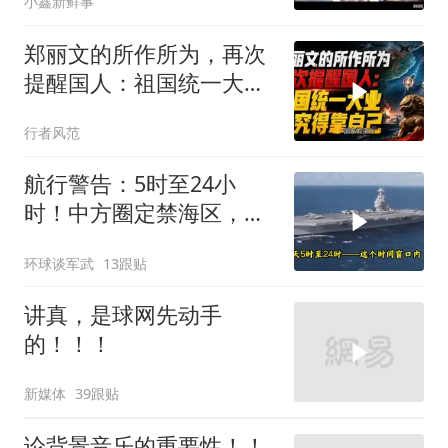
小鑫新鲜事
郑丽文的所作所为，再次
提醒国人：祖国统一大
业，终究得靠自己！
行者风范
航行警告：5时至24小
时！中方圈定禁海区，美
航母紧急后撤，黄岩岛主
环球谈军武
13跟贴
权已定
讲真，是球网先动手
的！！！
新媒体
39跟贴
论背景音乐的重要性！！