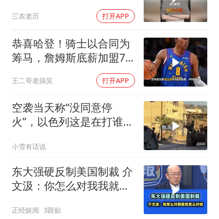
无底线挑衅中国
三农老历
打开APP
恭喜哈登！骑士以合同为
筹马，詹姆斯底薪加盟76
人，东部格局生变
王二哥老搞笑
打开APP
空袭当天称“没同意停
火”，以色列这是在打谁的
脸
小雪有话说
东大强硬反制美国制裁 介
文汲：你怎么对我我就怎
么对你！
正经娱阅
3跟贴