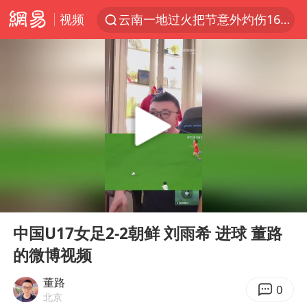
视频
云南一地过火把节意外灼伤16人
台风白海豚已进入24小时警戒线
“电影+”如何激发千亿级消费新活力？
泉州市委书记张毅恭被查
秘鲁和墨西哥宣布恢复外交关系
沙特土耳其巴基斯坦签署共同防务协议
多地严查未成年飙车炸街
00:00
00:31
泰国校园枪击事件已致8死30余伤
Play
Ent
full
中医教你一招提升气血
中国U17女足2-2朝鲜 刘雨希 进球 董路
的微博视频
上海：台风白海豚或将带来龙卷风
全球首个长时储能一体化产业园量产
董路
0
北京