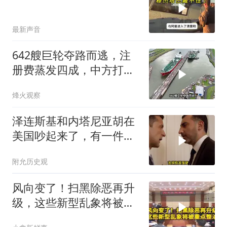
最新声音
642艘巨轮夺路而逃，注
册费蒸发四成，中方打到
巴拿马“七寸”
烽火观察
泽连斯基和内塔尼亚胡在
美国吵起来了，有一件事
让他俩都很愤怒
附允历史观
风向变了！扫黑除恶再升
级，这些新型乱象将被重
点整治