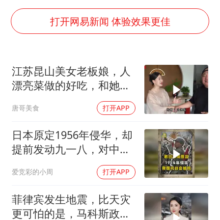
四川宜宾市高县4.9级地震致1人死亡
胜宏科技：股票交易异常波动
打开网易新闻 体验效果更佳
老中医：立秋后养心是关键
未成年顶特警车烧胎被罚
江苏昆山美女老板娘，人
我国外贸延续良好增长态势
漂亮菜做的好吃，和她小
东航：国内客票提前14天免费退改
喝点
唐哥美食
打开APP
欧阳娜娜窦靖童好搭
河南将重点打击十类新型黑恶犯罪
日本原定1956年侵华，却
提前发动九一八，对中国
夯实基础开新局
是福是祸？
爱竞彩的小周
打开APP
菲律宾发生地震，比天灾
更可怕的是，马科斯政府