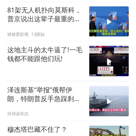
81架无人机扑向莫斯科，
普京说出这辈子最重的一
句话
猪猪爱影视
13跟贴
这地主斗的太牛逼了!一毛
钱都不能跟他们玩!
泽连斯基“举报”俄帮伊
朗，特朗普反手急踩刹
车，美国霸权底气尽失
环球谈军武
穆杰塔巴藏不住了？