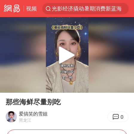
视频
光影经济撬动暑期消费新蓝海
微信又有新功能，你可以“撤回”你的撤回了！
新疆优化调整景区内自驾服务费
《欢迎来龙餐馆》口碑
检测列车撞人致11死2伤 涉事单位被罚
情侣在平潭拍日出时坠崖致一死一伤
白海豚将正面袭击贯穿浙江
00:00
00:36
宇树王兴兴被问了360多个问题
Play
Ent
full
全民健身事业高质量发展
那些海鲜尽量别吃
唐田赛前发布会上引用《孙子兵法》
爱搞笑的雪姐
0
黑龙江
台当局重金为“台独”织“皇帝新衣”