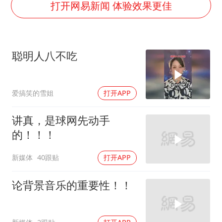
商场现钱学森巨幅海报 负责人回应
打开网易新闻 体验效果更佳
几元成本的AI广告导致千万市值蒸发
老挝国会主席赛宋蓬逝世
聪明人八不吃
购飞机票7分钟后退票被扣2022元
郑丽文：台湾从来没有“独立”过
爱搞笑的雪姐
打开APP
黄金牛市回来了吗
乐享全民健身 共筑健康中国
讲真，是球网先动手
的！！！
新媒体
40跟贴
打开APP
论背景音乐的重要性！！