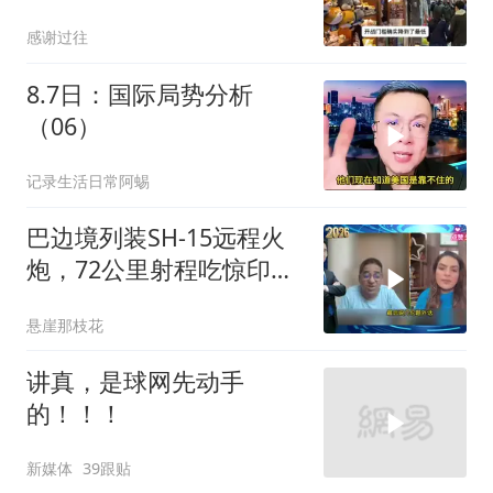
了？
感谢过往
8.7日：国际局势分析
（06）
记录生活日常阿蜴
巴边境列装SH-15远程火
炮，72公里射程吃惊印度
媒体
悬崖那枝花
讲真，是球网先动手
的！！！
新媒体
39跟贴