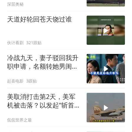
深层奥秘
天道好轮回苍天饶过谁
伙计看剧
321跟贴
冷战九天，妻子驳回我升
职申请，名额转她男闺
蜜，我转身办妥1件事
起喜电影
3跟贴
美取消打击第2天，美军
机被击落？以发起“斩首行
动”
侃侃世界之最