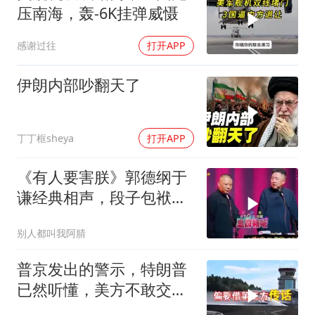
压南海，轰-6K挂弹威慑
感谢过往
打开APP
伊朗内部吵翻天了
丁丁框sheya
打开APP
《有人要害朕》郭德纲于
谦经典相声，段子包袱满
满！
别人都叫我阿腈
普京发出的警示，特朗普
已然听懂，美方不敢交出
乌方最需之物