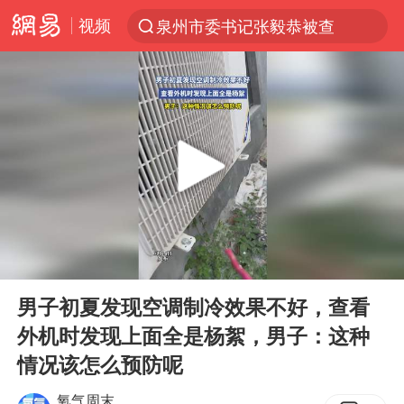
视频
泉州市委书记张毅恭被查
“电影+”如何激发千亿级消费新活力？
沙特土耳其巴基斯坦签署共同防务协议
台风白海豚已进入24小时警戒线
中医教你一招提升气血
全球首个长时储能一体化产业园量产
四川宜宾市高县4.9级地震致1人死亡
00:00
00:12
上海：台风白海豚或将带来龙卷风
Play
Ent
full
胜宏科技：股票交易异常波动
男子初夏发现空调制冷效果不好，查看
外机时发现上面全是杨絮，男子：这种
中巨芯：上半年归母净利润1405.77万元
情况该怎么预防呢
美股存储板块集体大跌
氧气周末