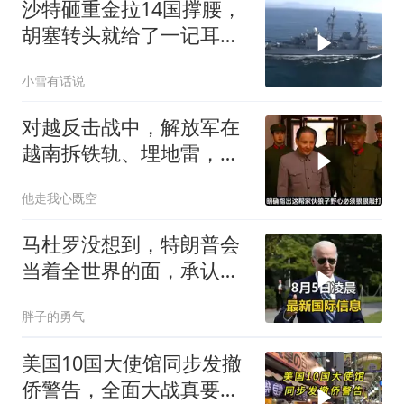
沙特砸重金拉14国撑腰，
胡塞转头就给了一记耳
光，红海这条命脉真要断
小雪有话说
了？
对越反击战中，解放军在
越南拆铁轨、埋地雷，是
真的吗？
他走我心既空
马杜罗没想到，特朗普会
当着全世界的面，承认一
个众所周知的事实
胖子的勇气
美国10国大使馆同步发撤
侨警告，全面大战真要来