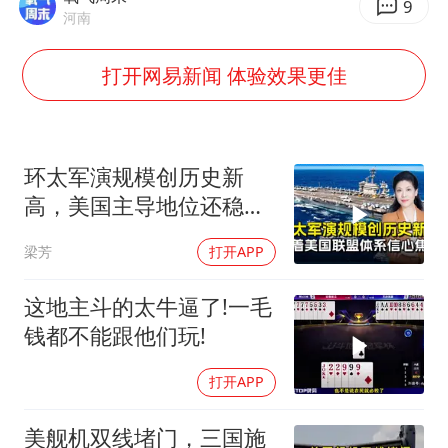
U17国足点球大战淘汰河床晋级决赛
9
河南
“今天得有40℃了吧 为啥还不预警”
打开网易新闻 体验效果更佳
名创优品回应女子吐槽内裤质量差
欧阳娜娜窦靖童好搭
中国女篮70-67险胜尼日利亚女篮
环太军演规模创历史新
“新疆阿勒泰八月能滑雪”不实
高，美国主导地位还稳得
国防部：坚决反制任何闹海挑衅图谋
住吗
梁芳
打开APP
夯实基础开新局
这地主斗的太牛逼了!一毛
钱都不能跟他们玩!
打开APP
美舰机双线堵门，三国施