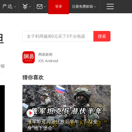
登录
注册免费邮箱
但
网易新闻
iOS
Android
举报
猜你喜欢
俄军坦克兵潜伏敌后半年，T-72变
身“地下堡垒”