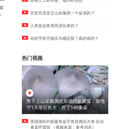
苏格兰工程奇迹：福尔柯克轮
如
皇马买人还没完，罗德里之后
永州VS岳阳赛前分析：别刻
是
穆里尼奥还想补后卫和大中
急着想证明自己，最重要的
玄奘究竟是怎么收服第一个徒弟的？
锋？！
不输球
人类是由鱼类而进化来的？
你的手机可能比马桶还脏？真的假的？
热门视频
男子上山采菌偶然发现鸡枞菌窝，原地
守1天等它长大：挖了140多朵
美国渔民钓获鲨鱼徒手将其拽回大海 目击
者直呼震惊 （视频来源：参考消息）