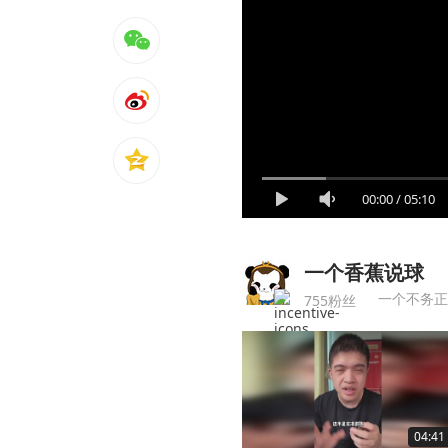
00:00
/
05:10
一个香蕉说球
755粉丝
04:41