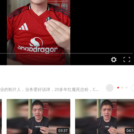
一个不务正业的制片人，业务爱好说球，20多年红魔死忠粉，C罗球迷
03:37
04:1