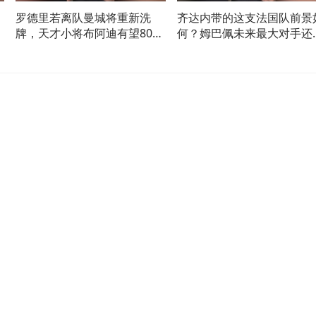
罗德里若离队曼城将重新洗
齐达内带的这支法国队前景
我
牌，天才小将布阿迪有望8000
何？姆巴佩未来最大对手还
万加盟
亚马尔！