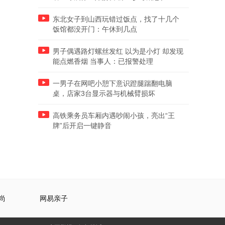
东北女子到山西玩错过饭点，找了十几个
饭馆都没开门：午休到几点
男子偶遇路灯螺丝发红 以为是小灯 却发现
能点燃香烟 当事人：已报警处理
一男子在网吧小憩下意识蹬腿踹翻电脑
桌，店家3台显示器与机械臂损坏
高铁乘务员车厢内遇吵闹小孩，亮出“王
牌”后开启一键静音
尚
网易亲子