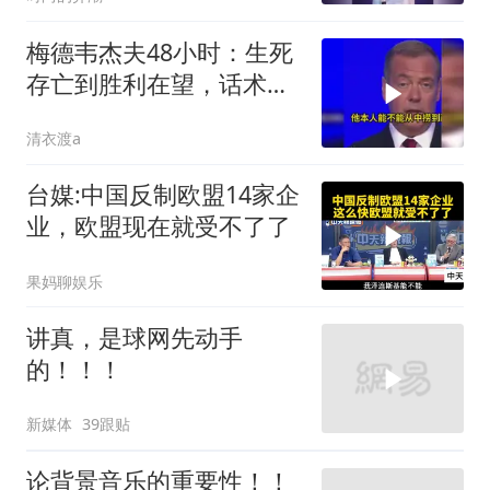
梅德韦杰夫48小时：生死
存亡到胜利在望，话术变
现实不变
清衣渡a
台媒:中国反制欧盟14家企
业，欧盟现在就受不了了
果妈聊娱乐
讲真，是球网先动手
的！！！
新媒体
39跟贴
论背景音乐的重要性！！