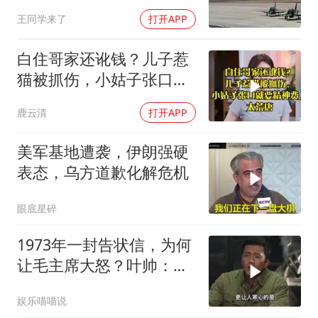
普这回真兜不住了
王同学来了
打开APP
白住哥家还讹钱？儿子惹
猫被抓伤，小姑子张口就
要精神费，太荒唐
鹿云清
打开APP
美军基地遭袭，伊朗强硬
表态，乌方道歉化解危机
眼底星碎
1973年一封告状信，为何
让毛主席大怒？叶帅：杀
一儆百！
娱乐喵喵说