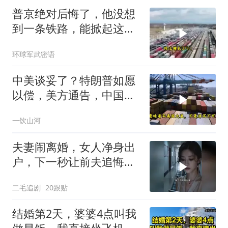
普京绝对后悔了，他没想
到一条铁路，能掀起这么
大的风浪，中亚格局彻底
环球军武密语
改写
中美谈妥了？特朗普如愿
以偿，美方通告，中国增
购48.8万吨大豆
一饮山河
夫妻闹离婚，女人净身出
户，下一秒让前夫追悔莫
及！
二毛追剧
20跟贴
结婚第2天，婆婆4点叫我