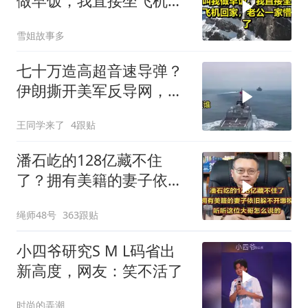
做早饭，我直接坐飞机回
家，老公一家懵了！
雪姐故事多
七十万造高超音速导弹？
伊朗撕开美军反导网，炸
出中国工业底牌
王同学来了
4跟贴
潘石屹的128亿藏不住
了？拥有美籍的妻子依旧
躲不开缴税！
绳师48号
363跟贴
小四爷研究S M L码省出
新高度，网友：笑不活了
时尚的弄潮