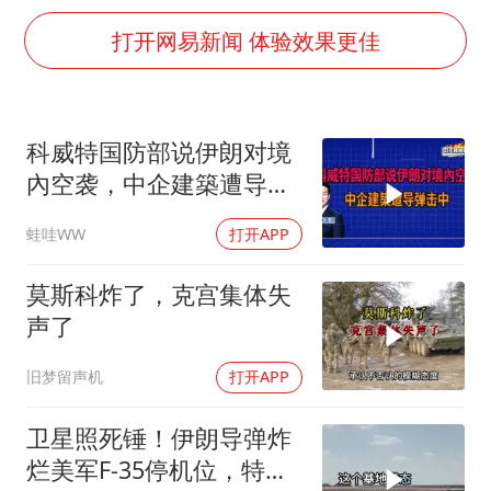
伊斯兰版北约来了吗
打开网易新闻 体验效果更佳
上半年国内居民出游人次34.63亿
22岁女生独闯南太行失联12天
薛之谦杭州站演唱会取消
科威特国防部说伊朗对境
张本智和：零封向鹏不意外
內空袭，中企建築遭导弹
今年第二强台风将带来多大影响
击中｜介文汲.谢寒冰.张
蛙哇WW
打开APP
延廷｜辣晚报20260806
“准2万亿”之城点名支持三所大学
莫斯科炸了，克宫集体失
习近平心系体育强国建设
声了
旧梦留声机
打开APP
卫星照死锤！伊朗导弹炸
烂美军F-35停机位，特朗