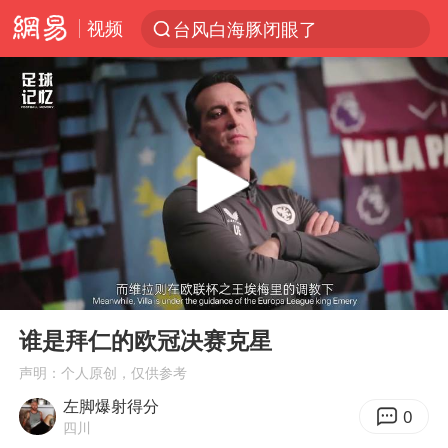
视频
台风白海豚闭眼了
“China Cool”火了，老外爱上中国避暑游
香港宏福苑火灾或由烟头引起
浙江台州《告全体市民书》
美拟年底前首次测试“金穹”反导系统
四川宜宾3.4级地震
网约车司机充电时猝死保险拒赔
00:00
02:59
陕西柞水泥石流已致2死 仍有1人失联
Play
Ent
full
泰国初中生饮弹自尽前开了26枪
谁是拜仁的欧冠决赛克星
多所高校取消艺考
声明：个人原创，仅供参考
左脚爆射得分
店主称换“青海拉面”招牌后生意更好
0
四川