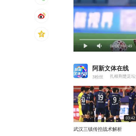
00:00
/
01:49
阿新文体在线
3粉丝
03:42
武汉三镇传控战术解析