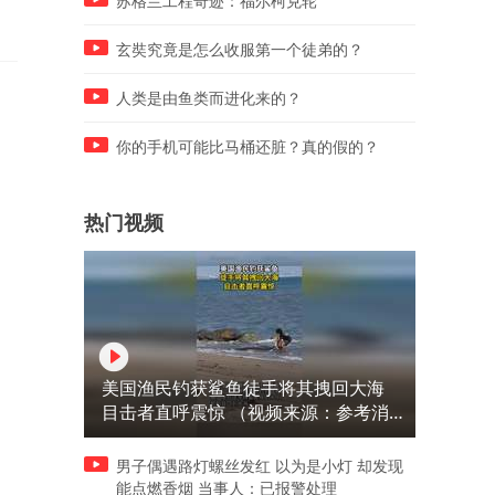
苏格兰工程奇迹：福尔柯克轮
战
玄奘究竟是怎么收服第一个徒弟的？
人类是由鱼类而进化来的？
你的手机可能比马桶还脏？真的假的？
热门视频
美国渔民钓获鲨鱼徒手将其拽回大海
目击者直呼震惊 （视频来源：参考消
息）
男子偶遇路灯螺丝发红 以为是小灯 却发现
能点燃香烟 当事人：已报警处理