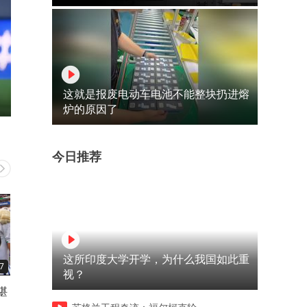
这就是报废电动车电池不能整块扔进熔
炉的原因了
今日推荐
这所印度大学开学，为什么我国如此重
7
05:11
01:31
视？
堪
武汉三镇半程征程掠影
5.30日赛前直击｜武汉三镇
员走出体育场，备战玉昆关