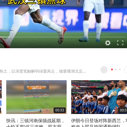
扎根荆楚足坛热土，以深度笔触解码绿茵风云，做最懂湖北足球的观察者
00:33
00:5
快讯：三镇河南保级战延期，
伊朗今日登场对阵新西兰，
十轮不胜VS三连败，双方获窗
称史上罕见跨国通勤球队