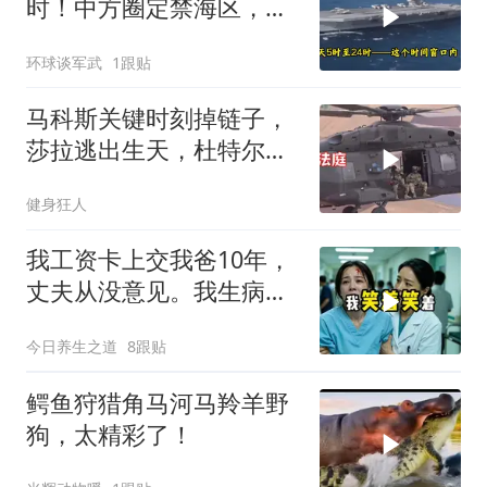
时！中方圈定禁海区，美
航母紧急后撤，黄岩岛主
环球谈军武
1跟贴
权已定
马科斯关键时刻掉链子，
莎拉逃出生天，杜特尔特
家族稳了
健身狂人
我工资卡上交我爸10年，
丈夫从没意见。我生病住
院急需手术费时
今日养生之道
8跟贴
鳄鱼狩猎角马河马羚羊野
狗，太精彩了！