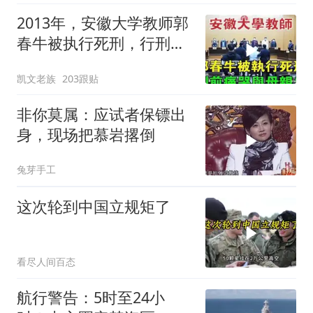
2013年，安徽大学教师郭
春牛被执行死刑，行刑前
痛哭与母亲告
凯文老族
203跟贴
非你莫属：应试者保镖出
身，现场把慕岩撂倒
兔芽手工
这次轮到中国立规矩了
看尽人间百态
航行警告：5时至24小