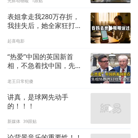
光辉动物暖
1跟贴
表姐拿走我280万存折，
我挂失后，她全家狂打
200个电话
起喜电影
“热爱”中国的英国新首
相，不急着找中国，先给
特朗普介绍大生意
老王日常犯傻
讲真，是球网先动手
的！！！
新媒体
39跟贴
论背景音乐的重要性！！