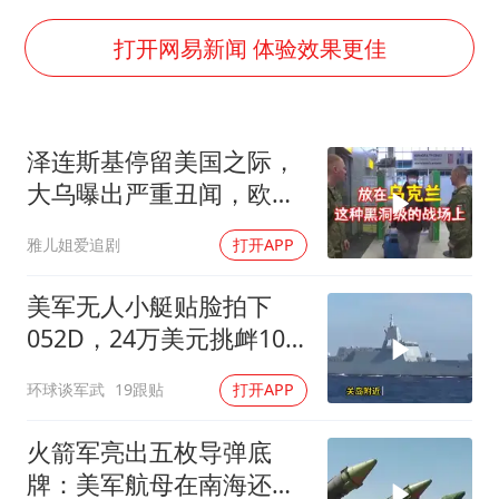
80后女柜员逆袭成4200亿银行副行长
27岁女子成组织卖淫集团主犯被通缉
打开网易新闻 体验效果更佳
吉林一“温度计大楼”读数爆表
女子利用漏洞0元薅走3000多件家电
泽连斯基停留美国之际，
24小时不关空调 电费会更低吗
大乌曝出严重丑闻，欧洲
东方甄选被判赔偿江小白30万元
或彻夜难眠
雅儿姐爱追剧
打开APP
奋进开新局 实干挑大梁
美军无人小艇贴脸拍下
052D，24万美元挑衅10
亿美元大驱，这是要搞新
环球谈军武
19跟贴
打开APP
战法？
火箭军亮出五枚导弹底
牌：美军航母在南海还有