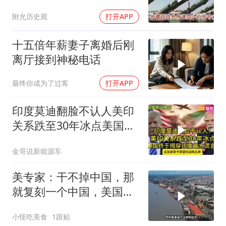
安全区吗？
附允历史观
打开APP
十五倍年薪妻子离婚后刚
离厅接到神秘电话
最终你成为了过客
打开APP
印度莫迪翻脸不认人美印
关系跌至30年冰点美国终
于揭穿印度zdsr
金哥说新能源车
美专家：干不掉中国，那
就复刻一个中国，美国看
上了这两个国家
小怪吃美食
1跟贴