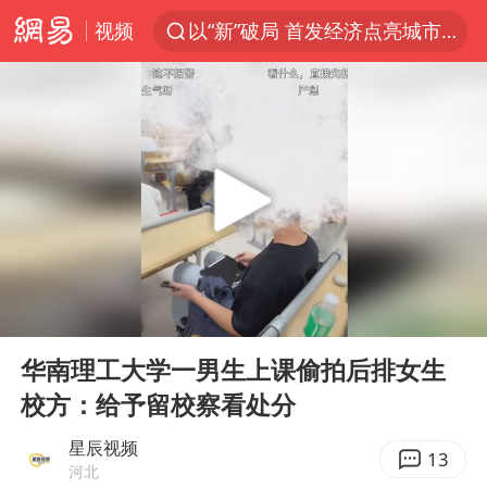
视频
以“新”破局 首发经济点亮城市消费活力
台风白海豚进入48小时警戒线
中方回应是否在太平洋海底开采稀土
台风白海豚影响中国已成定局
佛得角门将亮相智利俱乐部主场
U17国足1分钟轰2球
五粮液渠道价一箱上涨近百元
00:00
00:35
宇树科技发行价格150.80元/股
Play
Ent
full
法国将禁止“未经同意的电话营销”
华南理工大学一男生上课偷拍后排女生
校方：给予留校察看处分
宇树科技王兴兴身家有望超200亿元
泰国一女公务员妆容引争议 本人回应
星辰视频
13
河北