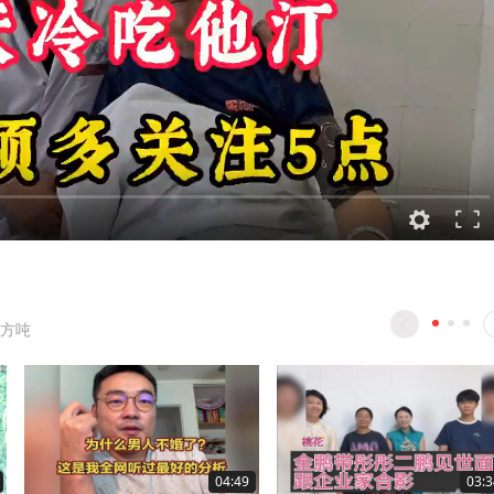
方吨
04:49
03:3