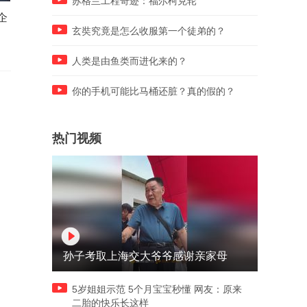
苏格兰工程奇迹：福尔柯克轮
企
丈夫代管花店，不懂花艺却意
夫妻两人总收入9100元，分
外爆单
一家4口的收支账单，看完头
玄奘究竟是怎么收服第一个徒弟的？
大了…
人类是由鱼类而进化来的？
你的手机可能比马桶还脏？真的假的？
热门视频
孙子考取上海交大爷爷感谢亲家母
5岁姐姐示范 5个月宝宝秒懂 网友：原来
二胎的快乐长这样