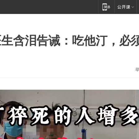
医生含泪告诫：吃他汀，必