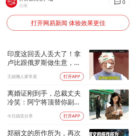
27岁女子成组织卖淫集团主犯被通缉
0
云南
“China Cool”成海外热词
打开网易新闻 体验效果更佳
房主任回应争议
把党建设得更加坚强有力
宇树科技王兴兴身家有望超200亿元
印度这回丢人丢大了！拿
中国养老床位“三连降”
卢比跟俄罗斯做生意，结
哪吒汽车南宁工厂设备降价20%拍卖
果人家嫌烂手里
王姐懒人家常菜
打开APP
奋进开新局 实干挑大梁
离婚证刚到手，总裁丈夫
冷笑：阿宁将顶替你副总
之位，我应好
今日搞笑分享
打开APP
郑丽文的所作所为，再次