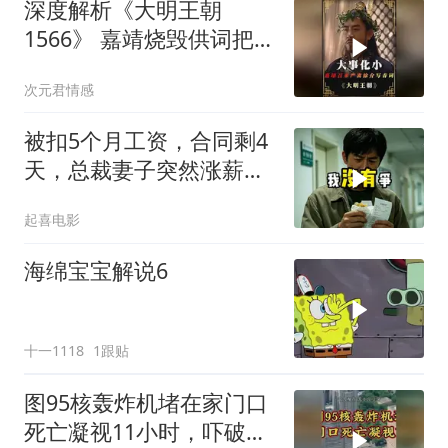
深度解析《大明王朝
1566》 嘉靖烧毁供词把浙
江案子压了下来
次元君情感
被扣5个月工资，合同剩4
天，总裁妻子突然涨薪续
签，我递辞呈她慌了
起喜电影
海绵宝宝解说6
十一1118
1跟贴
图95核轰炸机堵在家门口
死亡凝视11小时，吓破胆