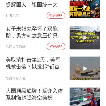
提醒国人：祖国统一大
业，终究得靠自己！
行者风范
打开APP
女子未婚先孕怀了双胞
胎，男方却故意压价只给
2万8彩礼
品读人生百味
打开APP
美取消打击第2天，美军
机被击落？以发起“斩首行
动”
侃侃世界之最
大国顶级底牌！反介入体
系制衡超强海空霸权