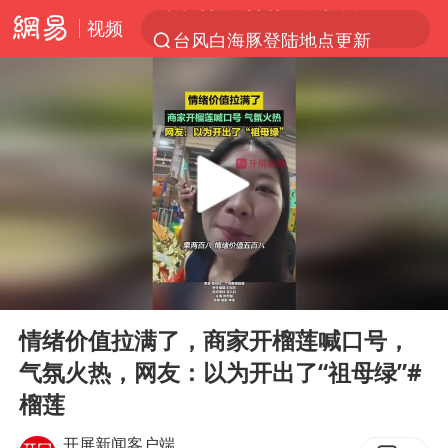
视频
台风白海豚登陆地点更新
以“新”破局 首发经济点亮城市消费活力
台风白海豚进入48小时警戒线
中方回应是否在太平洋海底开采稀土
台风白海豚影响中国已成定局
佛得角门将亮相智利俱乐部主场
看守所辅警收受10万获刑1年
00:00
00:12
陈熠叫医疗暂停被驳回 带伤遭逆转
Play
Ent
full
多地要求领导干部带头休假
情绪价值拉满了，商家开榴莲喊口号，
气氛火热，网友：以为开出了“祖母绿”#
U17国足1分钟轰2球
榴莲
今年已有4位周星驰电影配角去世
开屏新闻客户端