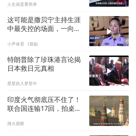
人生就是要简单
这可能是撒贝宁主持生涯
中最失控的场面，一向好
脾气的他竟当众怒怼选手
小尹体育
1跟贴
特朗普除了珍珠港言论揭
日本救日元真相
星星跌入梦里中
印度火气彻底压不住了！
联合国连输17回，拍桌子
把五常全数落一遍
烽火观察