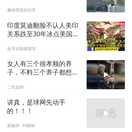
的日本多绝望？
趣味萌宠的日常
印度莫迪翻脸不认人美印
关系跌至30年冰点美国终
于揭穿印度zdsr
金哥说新能源车
女人有三个很孝顺的养
子，不料三个养子都想害
她！
二毛追剧
讲真，是球网先动手
的！！！
新媒体
39跟贴