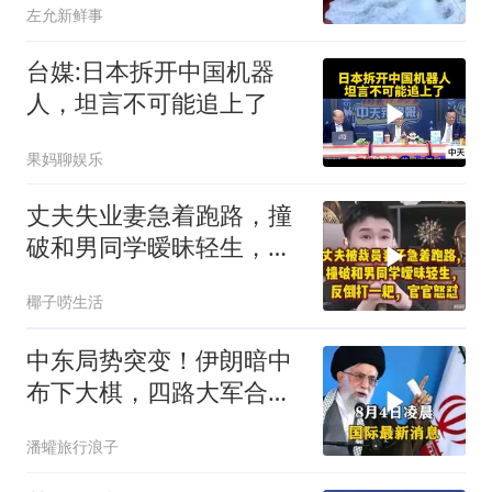
左允新鲜事
台媒:日本拆开中国机器
人，坦言不可能追上了
果妈聊娱乐
丈夫失业妻急着跑路，撞
破和男同学暧昧轻生，反
倒打一耙官官怒怼
椰子唠生活
中东局势突变！伊朗暗中
布下大棋，四路大军合
围，特朗普面临死局
潘蠸旅行浪子