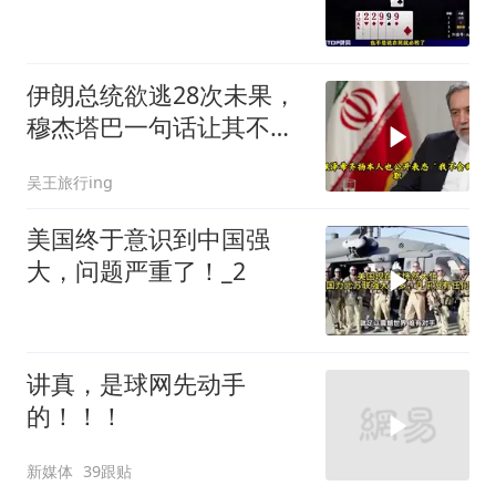
伊朗总统欲逃28次未果，
穆杰塔巴一句话让其不敢
再提
吴王旅行ing
美国终于意识到中国强
大，问题严重了！_2
讲真，是球网先动手
的！！！
新媒体
39跟贴