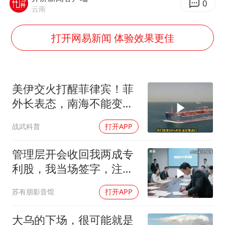
法国将禁止“未经同意的电话营销”
0
云南
80后女柜员逆袭成4200亿银行副行长
打开网易新闻 体验效果更佳
27岁女子成组织卖淫集团主犯被通缉
吉林一“温度计大楼”读数爆表
女子利用漏洞0元薅走3000多件家电
美伊交火打醒菲律宾！菲
贵州轮胎子公司获美国退税8136万
外长表态，南海不能变成
东方甄选被判赔偿江小白30万元
第二个霍尔木兹
战武科普
打开APP
奋进开新局 实干挑大梁
管理层开会收回我两成专
利股，我当场签字，注销
核心技术授权，全员慌了
苏有朋影音馆
打开APP
大乌的下场，很可能就是