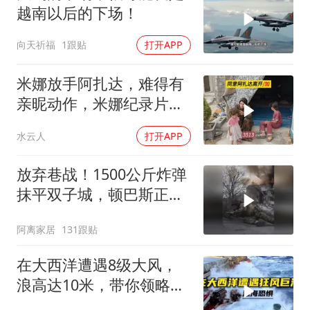
越南以后的下场！
向天祈福
1跟贴
打开APP
米娜放手阿扎达，难得有
亲昵动作，米娜纪录片
3513
水云人
打开APP
放弃巷战！1500公斤炸弹
抹平双子城，顿巴斯正变
成一场拆城游戏
阿离家居
131跟贴
在大西洋遭遇8级大风，
浪高达10米，带你领略最
真实的狂风巨浪！