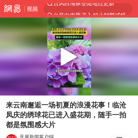
视频
台风白海豚进入48小时警戒线
以“新”破局 首发经济点亮城市消费活力
佛得角门将亮相智利俱乐部主场
中方回应是否在太平洋海底开采稀土
宇树科技发行价格150.80元/股
看守所辅警收受10万获刑1年
宇树科技王兴兴身家有望超200亿元
00:00
00:14
五粮液渠道价一箱上涨近百元
Play
Ent
full
CIA被曝已秘密设立古巴工作组
来云南邂逅一场初夏的浪漫花事！临沧
凤庆的绣球花已进入盛花期，随手一拍
U17国足1分钟轰2球
都是氛围感大片
泰国一女公务员妆容引争议 本人回应
开屏新闻客户端