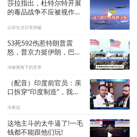
莎拉指出，杜特尔特开展
的毒品战争不应被视作反
人类罪，国际刑事法院风
记录生活日常阿蜴
波扩大
53死592伤惹特朗普震
怒，普京力挺伊朗，巴恐
被牵连
冷峻视角下的世界
（配音）印度前官员：亲
口拆穿“印度制造”，我们
只有组装能力，算不上真
冷夜说
正的工业制造
这地主斗的太牛逼了!一毛
钱都不能跟他们玩!