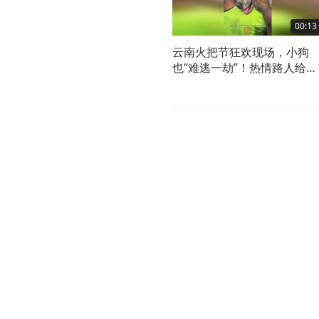
00:13
云南火把节狂欢现场，小狗
也“难逃一劫”！热情路人给小
狗送祝福，网友：看似摸狗
实则擦手#美好生活在云南#
南只打滇峰赛#云南又双叒火
了#云南火把节（来源