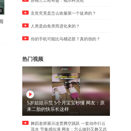
苏格兰工程奇迹：福尔柯克轮
0
01:33
03:50
玄奘究竟是怎么收服第一个徒弟的？
雨
循着火种，载着歌舞翻越哀牢
开屏理财｜存款利率下行，
人类是由鱼类而进化来的？
云海
了存款国债，还有哪些理财
品可以选择？
你的手机可能比马桶还脏？真的假的？
热门视频
5岁姐姐示范 5个月宝宝秒懂 网友：原
来二胎的快乐长这样
舞蹈老师展示连贯腾空跳跃 一套动作行云
流水 节奏感拉满 网友：怎么做到又舞又武