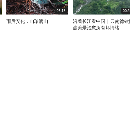
03:18
00:5
雨后安化，山珍满山
沿着长江看中国 | 云南德钦
崩美景治愈所有坏情绪
，
云