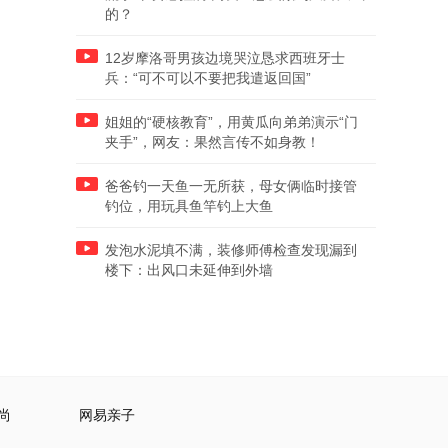
的？
12岁摩洛哥男孩边境哭泣恳求西班牙士
兵：“可不可以不要把我遣返回国”
姐姐的“硬核教育”，用黄瓜向弟弟演示“门
夹手”，网友：果然言传不如身教！
爸爸钓一天鱼一无所获，母女俩临时接管
钓位，用玩具鱼竿钓上大鱼
发泡水泥填不满，装修师傅检查发现漏到
楼下：出风口未延伸到外墙
尚
网易亲子