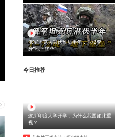
俄军坦克兵潜伏敌后半年，T-72变
身“地下堡垒”
今日推荐
这所印度大学开学，为什么我国如此重
视？