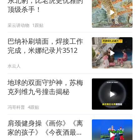
东北豹，比老虎更优雅的
顶级杀手！
采云讲动物
1跟贴
巴纳补刷墙面，焊接工作
完成，米娜纪录片3512
水云人
地球的双面守护神，苏梅
克列维九号撞击揭秘
冯哥科普
4跟贴
肩颈健身操《画你》《离
家的孩子》《今夜酒最