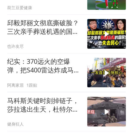
浓》
荷兰豆爱健康
邱毅郑丽文彻底撕破脸？
三次亲手葬送机遇的国民
党，恐失去民心
也许友尽
纪实：370远火的空爆
弹，把S400雷达炸成马蜂
窝，靶标惨状让台军急眼
阿离家居
1跟贴
了
马科斯关键时刻掉链子，
莎拉逃出生天，杜特尔特
家族稳了
健身狂人