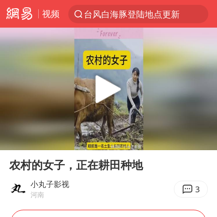
视频
台风白海豚登陆地点更新
以“新”破局 首发经济点亮城市消费活力
台风白海豚进入48小时警戒线
中方回应是否在太平洋海底开采稀土
台风白海豚影响中国已成定局
佛得角门将亮相智利俱乐部主场
看守所辅警收受10万获刑1年
00:00
00:16
多地要求领导干部带头休假
Play
Ent
full
U17国足1分钟轰2球
农村的女子，正在耕田种地
宇树科技发行价格150.80元/股
小丸子影视
3
河南
今年已有4位周星驰电影配角去世