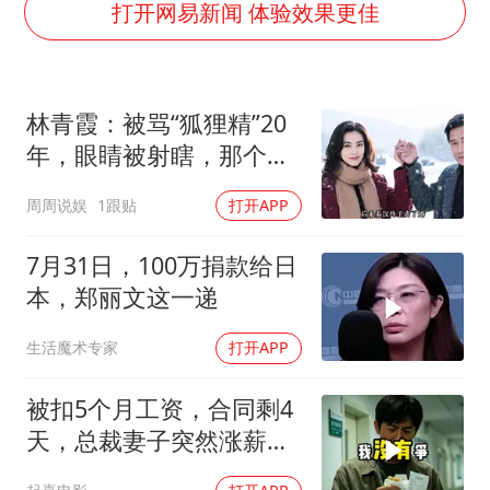
哪吒汽车南宁工厂设备降价20%拍卖
打开网易新闻 体验效果更佳
五粮液渠道价一箱上涨近百元
法国下周开始禁止未经同意的电话营销
林青霞：被骂“狐狸精”20
泰国一女公务员妆容引争议 本人回应
年，眼睛被射瞎，那个男
80后女柜员逆袭成4200亿银行副行长
人只问了一句“谁来出机票
周周说娱
1跟贴
打开APP
女子利用漏洞0元薅走3000多件家电
钱？”
24小时不关空调 电费会更低吗
7月31日，100万捐款给日
奋进开新局 实干挑大梁
本，郑丽文这一递
生活魔术专家
打开APP
被扣5个月工资，合同剩4
天，总裁妻子突然涨薪续
签，我递辞呈她慌了