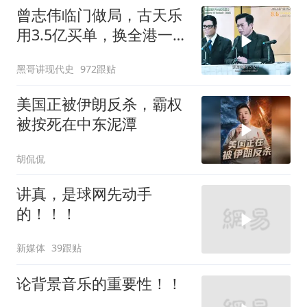
曾志伟临门做局，古天乐
用3.5亿买单，换全港一声
佩服！
黑哥讲现代史
972跟贴
美国正被伊朗反杀，霸权
被按死在中东泥潭
胡侃侃
讲真，是球网先动手
的！！！
新媒体
39跟贴
论背景音乐的重要性！！