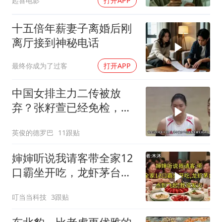
起喜电影
打开APP
十五倍年薪妻子离婚后刚
离厅接到神秘电话
最终你成为了过客
打开APP
中国女排主力二传被放
弃？张籽萱已经免检，赵
勇为她选替补
英俊的德罗巴
11跟贴
婶婶听说我请客带全家12
口霸坐开吃，龙虾茅台点
到飞起，我没发
叮当当科技
3跟贴