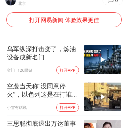
我国外贸延续良好增长态势
0
北京
夯实基础开新局
打开网易新闻 体验效果更佳
乌军纵深打击变了，炼油
设备成新名门
窄门
126跟贴
打开APP
空袭当天称“没同意停
火”，以色列这是在打谁的
脸
小雪有话说
打开APP
王思聪彻底退出万达董事