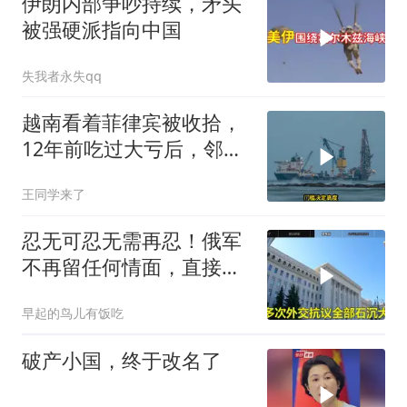
伊朗内部争吵持续，矛头
被强硬派指向中国
失我者永失qq
越南看着菲律宾被收拾，
12年前吃过大亏后，邻国
早明白了一个道理
王同学来了
忍无可忍无需再忍！俄军
不再留任何情面，直接炸
平基辅美国军工厂
早起的鸟儿有饭吃
破产小国，终于改名了