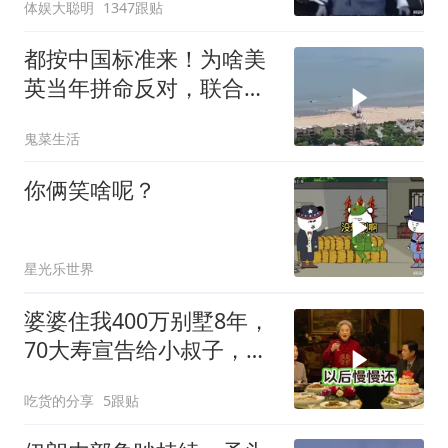
体娱大聪明
1347跟贴
都按中国标准来！为啥美
英当年拼命反对，联合国
反而全盘接受？
鬼菜生活
你俩笑啥呢？
星光乐世界
婆婆住我400万别墅8年，
70大寿宣告给小叔子，
我：天没黑你做梦呢？
吃货的分享
5跟贴