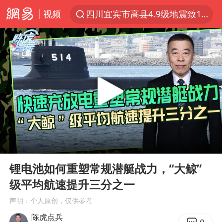
视频
四川宜宾市高县4.9级地震致1人死亡
上海：台风白海豚或将带来龙卷风
名创优品回应女子吐槽内裤质量差
出口禁令驱动有色板块大涨
胜宏科技：股票交易异常波动
38岁演员求职万岁山NPC成功
U17国足点球大战淘汰河床晋级决赛
00:00
04:18
东航：国内客票提前14天免费退改
Play
Ent
full
胡彦斌韩磊 谁帮谁
锂电池如何重塑常规潜艇战力，“大鲸”
级平均航速提升三分之一
胡彦斌获《歌手2026》歌王
声明：个人原创，仅供参考
日本试射“战斧”导弹，国防部回应
陈虎点兵