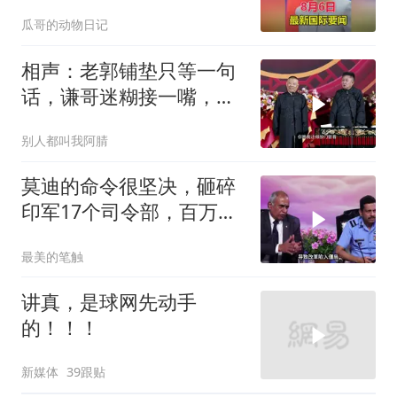
瓜哥的动物日记
相声：老郭铺垫只等一句
话，谦哥迷糊接一嘴，包
袱瞬间完成升华
别人都叫我阿腈
莫迪的命令很坚决，砸碎
印军17个司令部，百万印
军知道要变天了
最美的笔触
讲真，是球网先动手
的！！！
新媒体
39跟贴