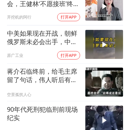
会，王健林‘不愿接班’终究
成真
开挖机的阿行
打开APP
中美如果现在开战，朝鲜
俄罗斯未必会出手，中国
只能靠这四支力量
原广工业
打开APP
蒋介石临终前，给毛主席
留了句话，伟人听后有什
么样的反应？
空景孤扰人心
90年代死刑犯临刑前现场
纪实