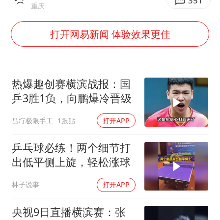
351
《龙餐馆》 冲奖
重庆
蒯曼挺进WTT横滨冠军赛女单四强
打开网易新闻 体验效果更佳
以军士兵把枪口对准中国记者
笔试第一被劝弃考涉事副校长被撤职
白海豚5次眼壁置换
热爆趣创赛横滨战报：国
构建更高水平的全民健身公共服务体系
乒3胜1负，向鹏爆冷晋级
吕坾极限手工
1跟贴
打开APP
乒乓球必练！两个细节打
出低平侧上旋，轻松涨球
林子说事
打开APP
央视9日直播横滨赛：张