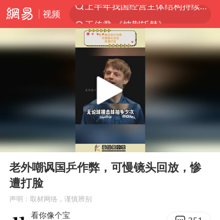
视频
王传君 《披荆斩棘》
上海：5号线16号线浦江线全线停运
白海豚预计将在浙江苍南到三门一带登陆
今日15时起福州地铁高架区段停运
国足U17与阿森纳决赛取消 并列冠军
王艺迪2-4不敌张本美和止步4强
上门女婿出轨女邻居多年被判重婚罪
00:00
00:40
2025年小学教师减少13.19万
Play
Ent
full
王艺迪无缘横滨赛决赛
老外嘲讽国乒作弊，可慢镜头回放，惨
遭打脸
泰国：高度重视中国游客旅游体验
声明：取材网络，谨慎辨别
上海大部迎大暴雨
看你像个宝