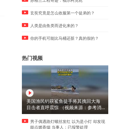
苏格兰工程奇迹：福尔柯克轮
玄奘究竟是怎么收服第一个徒弟的？
人类是由鱼类而进化来的？
你的手机可能比马桶还脏？真的假的？
热门视频
美国渔民钓获鲨鱼徒手将其拽回大海
目击者直呼震惊 （视频来源：参考消
息）
男子偶遇路灯螺丝发红 以为是小灯 却发现
能点燃香烟 当事人：已报警处理