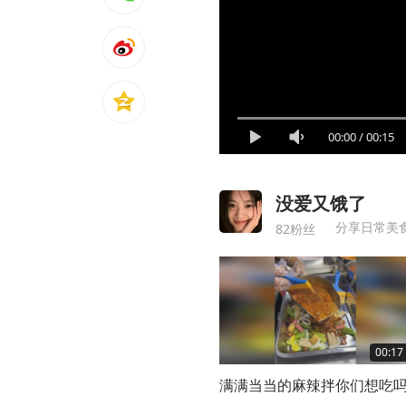
00:00
/
00:15
没爱又饿了
分享日常美
82粉丝
00:17
满满当当的麻辣拌你们想吃