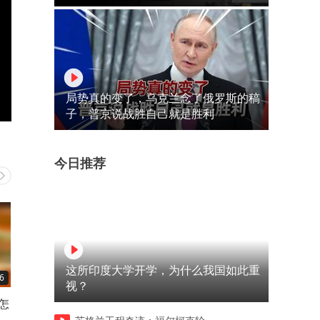
局势真的变了，乌克兰念了俄罗斯的稿
子，普京说战胜自己就是胜利
今日推荐
这所印度大学开学，为什么我国如此重
6
00:15
00:22
视？
怎
开封的特色早餐荆芥托
河南县城街头7块钱一份的特
色焖面