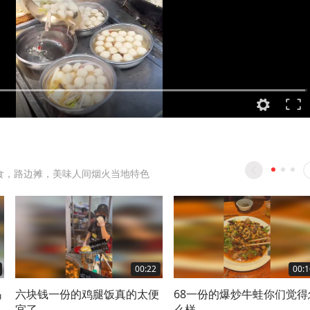
食，路边摊，美味人间烟火当地特色
00:22
00:1
吗
六块钱一份的鸡腿饭真的太便
68一份的爆炒牛蛙你们觉得
宜了
么样