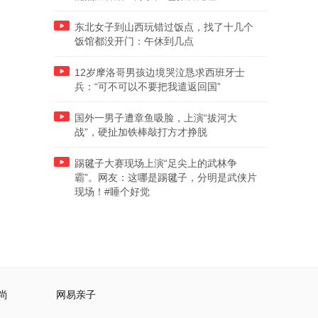
东北女子到山西玩错过饭点，找了十几个
饭馆都没开门：午休到几点
12岁摩洛哥男孩边境哭泣恳求西班牙士
兵：“可不可以不要把我遣返回国”
国外一男子遭章鱼吸脸，上演“拔河大
战”，硬扯加铁棒敲打方才挣脱
踢毽子大赛现场上演“足尖上的武林争
霸”。网友：这哪是踢毽子，分明是武侠片
现场！#睡个好觉
尚
网易亲子