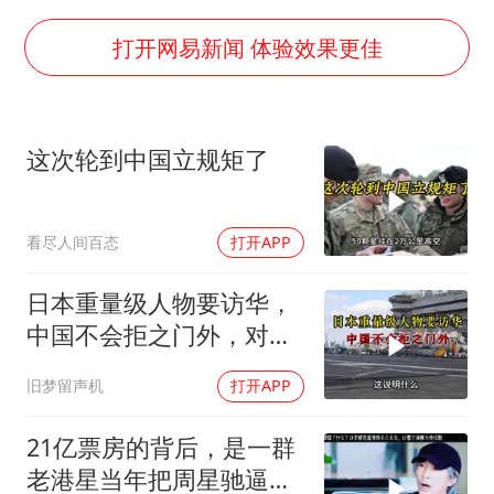
A股创业板指低开1.78%
蜜雪冰城员工抽烟收银 门店现已停业
打开网易新闻 体验效果更佳
陕西柞水遭遇暴雨五千余户群众转移
汕头市政府被约谈
这次轮到中国立规矩了
嘲讽周星驰无儿女没朋友 李修贤道歉
董路致歉：泰国10岁黑人父母是伪造的
看尽人间百态
打开APP
外交部回应日本将中国列为最大挑战
坚持党全面领导和党中央集中统一领导
日本重量级人物要访华，
中国不会拒之门外，对日
本公事公办就够了
旧梦留声机
打开APP
21亿票房的背后，是一群
老港星当年把周星驰逼出