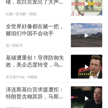
绪，在白宫发出了大声咒
骂
红颜一笑为醉
1跟贴
全世界好像都在赌一把，
赌咱们中国不会动手
温一壶皎月
基辅遭重创！导弹防御失
效，美企态度转变，乌处
境艰难
吴王旅行ing
14跟贴
泽连斯基白宫求援遭拒：
特朗普含糊其辞，马斯克
连面都不见