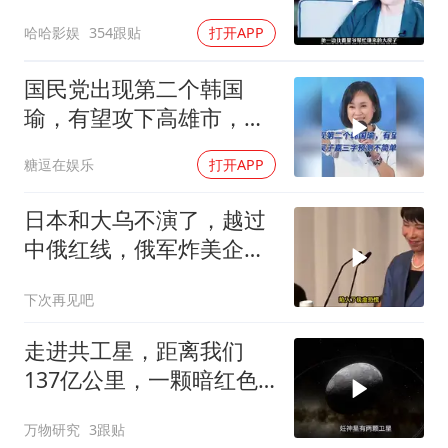
香港的残酷真相
哈哈影娱
354跟贴
打开APP
国民党出现第二个韩国
瑜，有望攻下高雄市，吴
子嘉三字预测不简单
糖逗在娱乐
打开APP
日本和大乌不演了，越过
中俄红线，俄军炸美企就
是一次警告
下次再见吧
走进共工星，距离我们
137亿公里，一颗暗红色
的矮行星！
万物研究
3跟贴