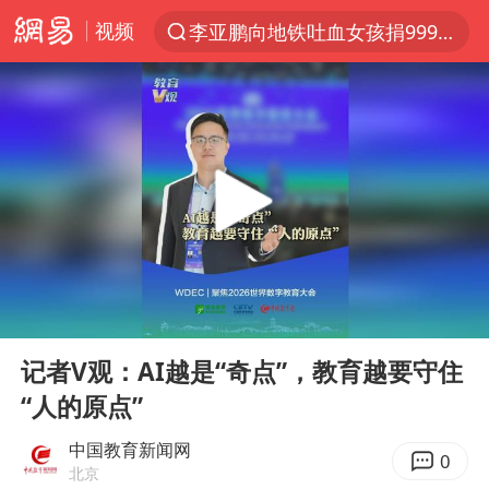
视频
李亚鹏向地铁吐血女孩捐99999元
服务提质，内需扩容有保障
周杰伦方辟谣“私生子”传闻
逃犯看演唱会 刚出地铁就被逮住
台风白海豚可能在浙江登陆
因凡蒂诺首次公开道歉
41岁女子为鼓励女儿考上985研究生
00:00
05:14
38岁山东财大教授刘海明逝世
Play
Ent
full
《Monica》填词人黎彼得去世
记者V观：AI越是“奇点”，教育越要守住
“人的原点”
人贩子“梅姨”真名谢家梅
“银行午休1.5小时”留个窗口行不行
中国教育新闻网
0
北京