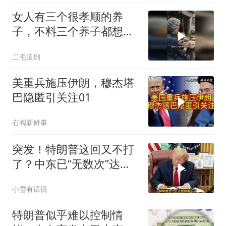
女人有三个很孝顺的养
子，不料三个养子都想害
她！
二毛追剧
美重兵施压伊朗，穆杰塔
巴隐匿引关注01
右阀新鲜事
突发！特朗普这回又不打
了？中东已“无数次”达成
停火协议
小雪有话说
特朗普似乎难以控制情