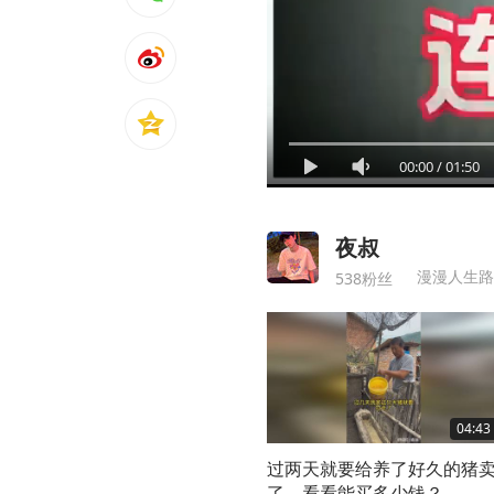
00:00
/
01:50
夜叔
漫漫人生路
538粉丝
04:43
过两天就要给养了好久的猪
了，看看能买多少钱？