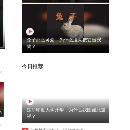
兔子那么可爱，为什么没人把它当宠
物？
今日推荐
这所印度大学开学，为什么我国如此重
3
03:23
02:00
视？
，
老板简直深明大义，人不能忘
苏军士兵孤身一人团灭九名
记初心要记得自己来时路！
军