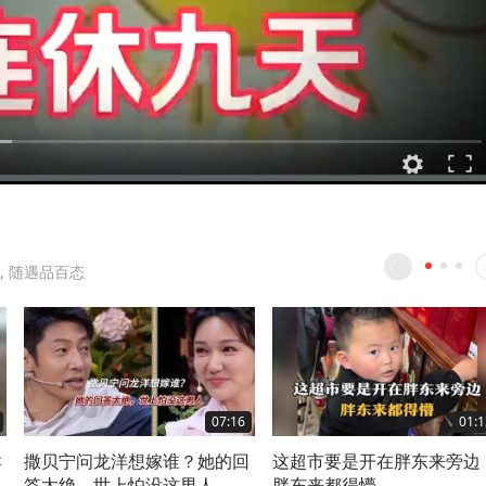
, 随遇品百态
07:16
01:1
卖
撒贝宁问龙洋想嫁谁？她的回
这超市要是开在胖东来旁边
答太绝，世上怕没这男人。
胖东来都得懵……