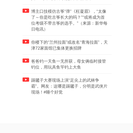
博主口技模仿古筝“弹”《枉凝眉》，“太像
了～你是吃古筝长大的吗？”“或将成为首
位考级不带古筝的选手。”（来源：新华每
日电讯）
你楼下的“兰州拉面”或改名“青海拉面”，天
津72家面馆已集体更换招牌
爸爸钓一天鱼一无所获，母女俩临时接管
钓位，用玩具鱼竿钓上大鱼
踢毽子大赛现场上演“足尖上的武林争
霸”。网友：这哪是踢毽子，分明是武侠片
现场！#睡个好觉