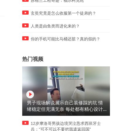
苏格兰工程奇迹：福尔柯克轮
玄奘究竟是怎么收服第一个徒弟的？
人类是由鱼类而进化来的？
你的手机可能比马桶还脏？真的假的？
热门视频
男子现场解说展示自己装修踩的坑 情
绪稳定但充满无奈 每处都有精心设计
但每处都有瑕疵 网友：一开始我没笑
但看到洗手盆我没绷住
12岁摩洛哥男孩边境哭泣恳求西班牙士
兵：“可不可以不要把我遣返回国”