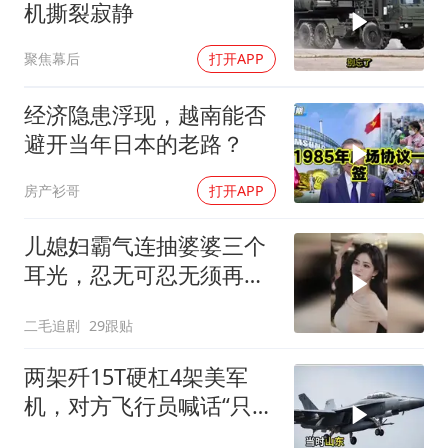
机撕裂寂静
聚焦幕后
打开APP
经济隐患浮现，越南能否
避开当年日本的老路？
房产衫哥
打开APP
儿媳妇霸气连抽婆婆三个
耳光，忍无可忍无须再
忍，太解气了！
二毛追剧
29跟贴
两架歼15T硬杠4架美军
机，对方飞行员喊话“只想
回家”，被一句话怼到沉默