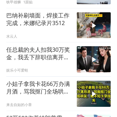
铁甲雄狮
1跟贴
巴纳补刷墙面，焊接工作
完成，米娜纪录片3512
水云人
任总裁的夫人扣我30万奖
金，我丢下辞职信离开，
当晚她慌忙问：甲方只和
娱乐小可爱蛙
你签约
小姑子拿我卡花66万办满
月酒，骂我抠门全场哄
笑，她不知卡早挂失
来去自如的小章