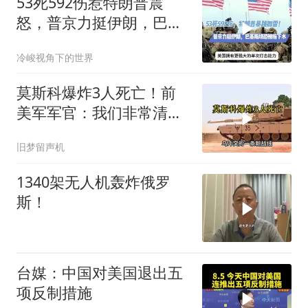
53死592伤惹特朗普震
怒，普京力挺伊朗，巴恐
被牵连
冷峻视角下的世界
莫斯科爆炸3人死亡！前
美军军官：我们非常清
楚，幕后黑手是谁！
旧梦留声机
1340架无人机轰炸俄罗
斯！
台媒：中国对美国退出五
项反制措施