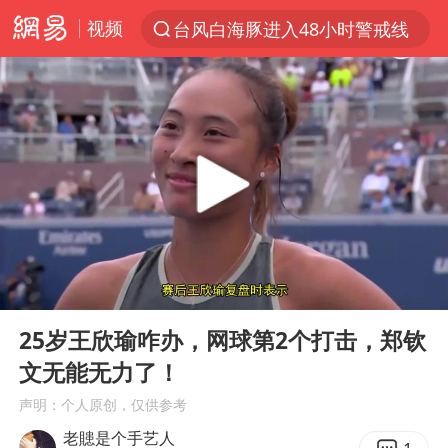
视频
台风白海豚进入48小时警戒线
以“新”破局 首发经济点亮城市消费活力
佛得角门将亮相智利俱乐部主场
中方回应是否在太平洋海底开采稀土
宇树科技发行价格150.80元/股
看守所辅警收受10万获刑1年
宇树科技王兴兴身家有望超200亿元
00:00
01:59
五粮液渠道价一箱上涨近百元
Play
Ent
full
CIA被曝已秘密设立古巴工作组
25岁王欣瑜咋办，网球第2个打击，郑钦
文无能无力了！
U17国足1分钟轰2球
声明：个人原创，仅供参考
泰国一女公务员妆容引争议 本人回应
老贃是个手艺人