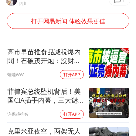
法国将禁止“未经同意的电话营销”
1
四川
80后女柜员逆袭成4200亿银行副行长
打开网易新闻 体验效果更佳
27岁女子成组织卖淫集团主犯被通缉
吉林一“温度计大楼”读数爆表
女子利用漏洞0元薅走3000多件家电
高市早苗推食品减稅爆內
贵州轮胎子公司获美国退税8136万
鬨！石破茂开炮：沒财源
极不负责｜郭正亮.帅化
东方甄选被判赔偿江小白30万元
蛙哇WW
打开APP
民.孙大千｜辣晚报
奋进开新局 实干挑大梁
20260804
菲律宾总统坠机背后！美
国CIA插手内幕，三大谜
团至今未解？
许侶很机智
打开APP
克里米亚夜空，两架无人