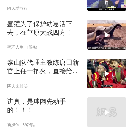
阿天爱旅行
蜜獾为了保护幼崽活下
去，在草原大战四方！
蜜环人生
1跟贴
泰山队代理主教练唐田新
官上任一把火，直接给所
有球员立下规矩
匹夫来搞笑
讲真，是球网先动手
的！！！
新媒体
39跟贴