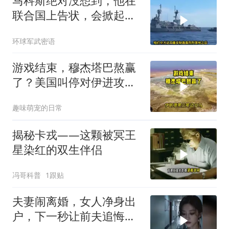
马科斯绝对没想到，他在
联合国上告状，会掀起中
方的4重反制
环球军武密语
游戏结束，穆杰塔巴熬赢
了？美国叫停对伊进攻，
让中俄擦了把汗水
趣味萌宠的日常
揭秘卡戎——这颗被冥王
星染红的双生伴侣
冯哥科普
1跟贴
夫妻闹离婚，女人净身出
户，下一秒让前夫追悔莫