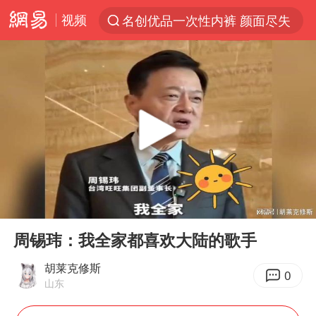
视频
名创优品一次性内裤 颜面尽失
解锁各地夏日限定体验
视频丨中国东方电气集团原党组副书记、董事宋致远被查
台风白海豚闭眼浙江上海处于危险半圆
香港宏福苑火灾或由烟头引起
网约车司机充电时猝死保险拒赔
中国父女泰国骑摩托车坠崖1死1伤
00:00
00:34
白海豚将正面袭击贯穿浙江
Play
Ent
full
周末打虎 宋致远被查
周锡玮：我全家都喜欢大陆的歌手
温州发布告全体市民书：非必要不外出
胡莱克修斯
0
山东
刘浩存百花奖开幕式红裙起舞