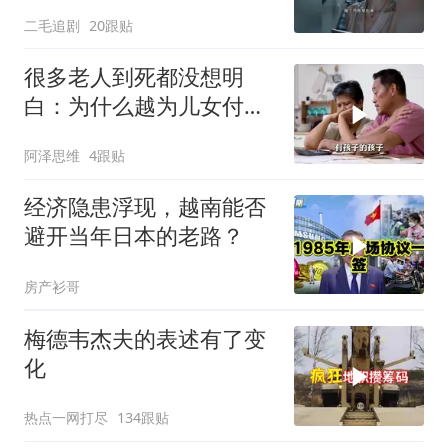
及！
二毛追剧
20跟贴
很多老人到死都没想明
白：为什么越为儿女付
出，晚年越煎熬？
阿泽思维
4跟贴
经济隐患浮现，越南能否
避开当年日本的老路？
房产衫哥
梅德韦杰夫的表述有了变
化
热点一网打尽
134跟贴