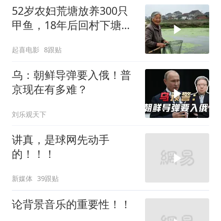
52岁农妇荒塘放养300只
甲鱼，18年后回村下塘瞬
间傻眼
起喜电影
8跟贴
乌：朝鲜导弹要入俄！普
京现在有多难？
刘乐观天下
讲真，是球网先动手
的！！！
新媒体
39跟贴
论背景音乐的重要性！！