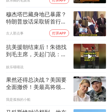
娱乐圈的笔娱君
打开APP
穆杰塔巴藏身地已暴露？
特朗普放话采取斩首行
动，美军机又被击落
古人那点事
打开APP
抗美援朝结束后！朱德找
到毛主席，关起门说：我
们该清理门户了
娱乐喵喵说
果然还得总决战？美国要
全面撤侨！美最高将领：
决战伊朗随时能打
我是孤独的小船