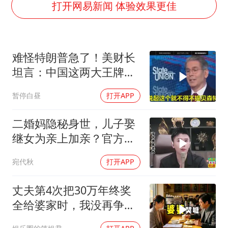
郑丽文：台湾从来没有“独立”过
打开网易新闻 体验效果更佳
万岁山接盘烂尾恒大文旅城
泰国初中生饮弹自尽前开了26枪
难怪特朗普急了！美财长
多个明星演唱会取消
坦言：中国这两大王牌，
店主称换“青海拉面”招牌后生意更好
彻底锁死美国咽喉
暂停白昼
打开APP
女儿为争财产堵门阻挠父亲出殡
Kimi K3也失控了
二婚妈隐秘身世，儿子娶
习近平心系体育强国建设
继女为亲上加亲？官方怒
批！
宛代秋
打开APP
丈夫第4次把30万年终奖
全给婆家时，我没再争
吵，申请驻外5年