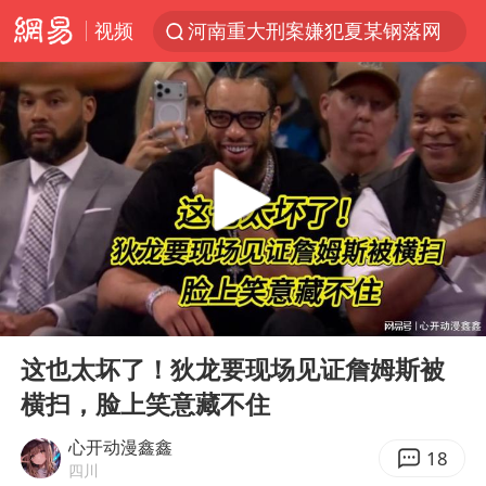
河南重大刑案嫌犯夏某钢落网
视频
国乒女单三将晋级四强
光影经济撬动暑期消费新蓝海
浙江上海等地有大雨或暴雨
新疆优化调整景区内自驾服务费
微信又有新功能，你可以“撤回”你的撤回了！
“新疆的交警怎么个个像我妈”
情侣平潭拍日出坠崖1死1伤
00:00
00:39
Play
Ent
上四休三，但降薪1000元，你接受吗？
full
这也太坏了！狄龙要现场见证詹姆斯被
西湖突现狂风暴雨 游客瞬间被浇透
横扫，脸上笑意藏不住
台当局重金为“台独”织“皇帝新衣”
心开动漫鑫鑫
18
白海豚将正面袭击贯穿浙江
四川