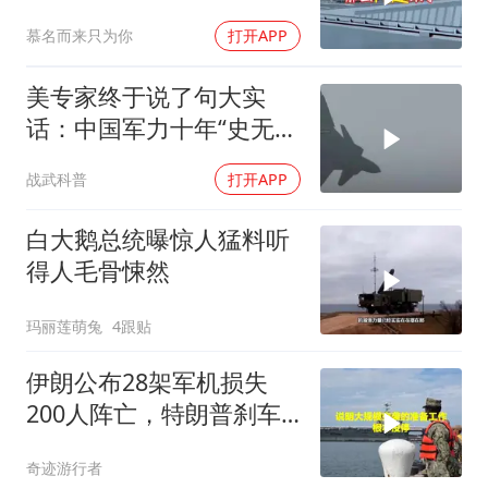
前线
慕名而来只为你
打开APP
美专家终于说了句大实
话：中国军力十年“史无前
例”狂飙，美国这次真坐不
战武科普
打开APP
住了
白大鹅总统曝惊人猛料听
得人毛骨悚然
玛丽莲萌兔
4跟贴
伊朗公布28架军机损失
200人阵亡，特朗普刹车
真相曝光
奇迹游行者