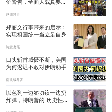
侨警告，全面大战真要来
了？
感谢过往
郑丽文行事带来的启示：
实现祖国统一当立足自身
诗意鸢尾
口头斩首威慑不断，美国
为何迟迟不敢对伊朗动手
南北饭斗罗
以色列一边签协议一边扔
炸弹，特朗普的“历史性协
议”到底算不算数