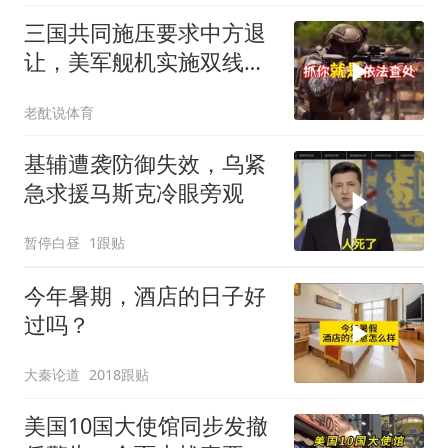
三国共同施压要求中方退
让，美军舰机实施双线抵
近，南海被划为禁区，
老酖说体育
轰-6K已挂弹
基辅遭袭防御失效，乌紧
急求援马斯克冷眼旁观
暂停白昼
1跟贴
今年暑期，酒店的日子好
过吗？
大秦论道
2018跟贴
美国10国大使馆同步发撤