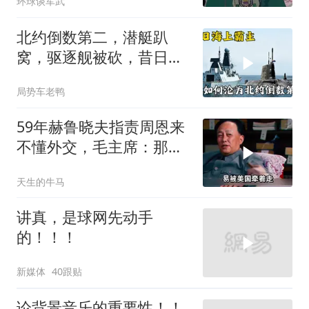
环球谈军武
北约倒数第二，潜艇趴
窝，驱逐舰被砍，昔日的
皇家海军怎么了？
局势车老鸭
59年赫鲁晓夫指责周恩来
不懂外交，毛主席：那我
也送你一顶帽子
天生的牛马
讲真，是球网先动手
的！！！
新媒体
40跟贴
论背景音乐的重要性！！