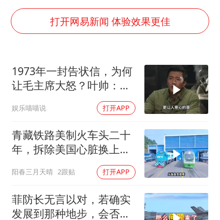
《欢迎来龙餐馆》口碑
打开网易新闻 体验效果更佳
郑丽文：台湾从来没有“独立”过
几元成本的AI广告导致千万市值蒸发
茅台部分直营店飞天茅台提价
1973年一封告状信，为何
让毛主席大怒？叶帅：杀
酒店回应车内过夜被收150元
一儆百！
商场现钱学森巨幅海报 负责人回应
娱乐喵喵说
打开APP
杭州全市有序停课
青藏铁路美制火车头二十
乐享全民健身 共筑健康中国
年，拆除美国心脏换上绿
色电力
阳春三月天晴
2跟贴
打开APP
菲防长无言以对，若确实
发展到那种地步，会否上