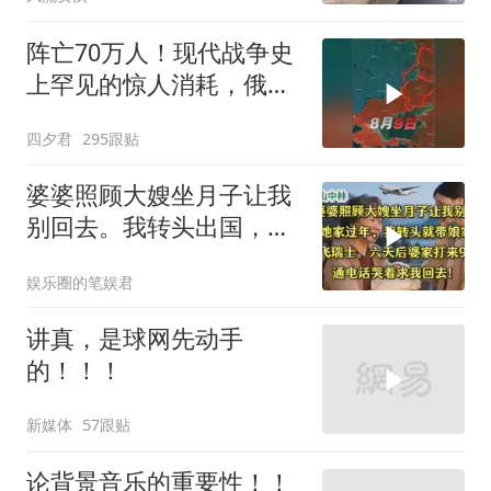
阵亡70万人！现代战争史
上罕见的惊人消耗，俄军
全线攻势为何停
四夕君
295跟贴
婆婆照顾大嫂坐月子让我
别回去。我转头出国，婆
婆哭着求我回去
娱乐圈的笔娱君
讲真，是球网先动手
的！！！
新媒体
57跟贴
论背景音乐的重要性！！