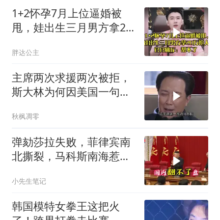
1+2怀孕7月上位逼婚被
甩，娃出生三月男方拿20
万抢人，官官痛斥
胖达公主
主席两次求援两次被拒，
斯大林为何因美国一句话
态度大转弯？
秋枫凋零
弹劾莎拉失败，菲律宾南
北撕裂，马科斯南海惹
火，中方水炮教做人
小先生笔记
韩国模特女拳王这把火