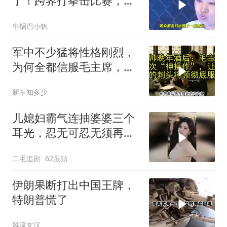
了！跨界打拳击比赛，低
头一看内衣被打掉
牛锅巴小钒
军中不少猛将性格刚烈，
为何全都信服毛主席，这
份大智慧值得感悟
新车知多少
儿媳妇霸气连抽婆婆三个
耳光，忍无可忍无须再
忍，太解气了！
二毛追剧
62跟贴
伊朗果断打出中国王牌，
特朗普慌了
风流女汉