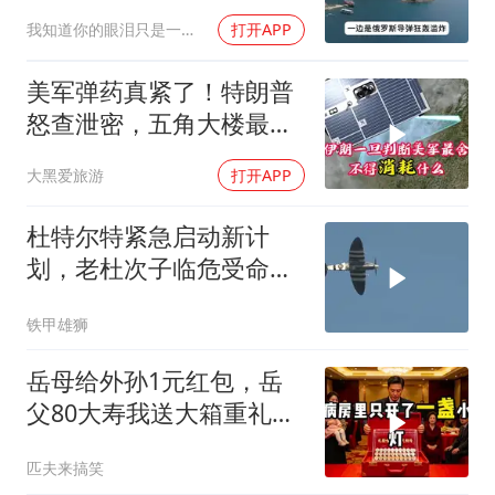
我知道你的眼泪只是一种无奈
打开APP
美军弹药真紧了！特朗普
怒查泄密，五角大楼最怕
什么？
大黑爱旅游
打开APP
杜特尔特紧急启动新计
划，老杜次子临危受命，
对总统大位势在必得
铁甲雄狮
岳母给外孙1元红包，岳
父80大寿我送大箱重礼，
她当场晕倒
匹夫来搞笑