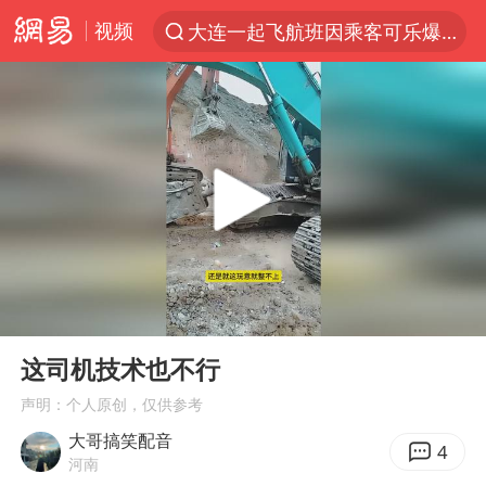
视频
大连一起飞航班因乘客可乐爆瓶折返
新能源汽车产业链提速
SK海力士回应“或出售重庆工厂”传闻
辽宁28名务农人员中暑死亡？官方辟谣
费大厨不自称“大王”了
中央气象台继续发布暴雨橙警
独闯南太行失联女子遗体已找到
00:00
00:15
血指纹匹配成功，20年悬案告破！凶手被执行死刑
Play
Ent
full
相声演员李晓龙因病去世 年仅38岁
这司机技术也不行
演员秦焰去世 曾出演《狂飙》
声明：个人原创，仅供参考
大哥搞笑配音
“还不如不放假”
4
河南