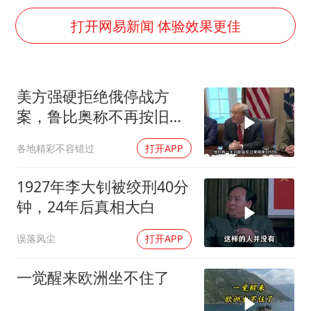
医疗垃圾做手机壳 这也是谋财害命
打开网易新闻 体验效果更佳
武契奇：欧洲已处于大战边缘
经销商证实雪佛兰已暂停在华新车销售
7月CPI同比上涨0.5% 经济内生增长动力持续增强
美方强硬拒绝俄停战方
部分银行上调存款利率
案，鲁比奥称不再按旧路
货车高速制动失灵 交警护航化险为夷
线谈判
各地精彩不容错过
打开APP
白海豚突然大拐弯 走出罕见路线
1927年李大钊被绞刑40分
下党之路
钟，24年后真相大白
误落风尘
打开APP
一觉醒来欧洲坐不住了