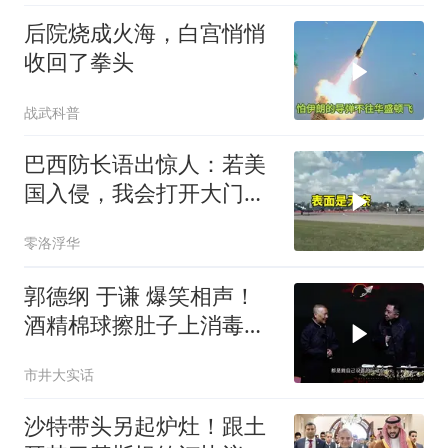
后院烧成火海，白宫悄悄
收回了拳头
战武科普
巴西防长语出惊人：若美
国入侵，我会打开大门，
因为没钱修门
零洛浮华
郭德纲 于谦 爆笑相声！
酒精棉球擦肚子上消毒，
拿云南白药擦刀，是不是
市井大实话
擦反了？
沙特带头另起炉灶！跟土