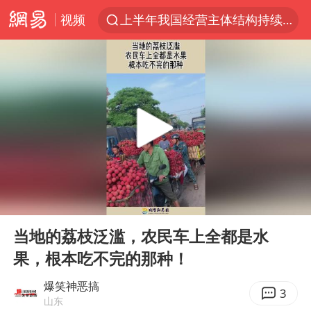
视频
上半年我国经营主体结构持续优化
白海豚将给京津冀带来大暴雨
《披荆斩棘2026》阵容官宣
国足U17与阿森纳决赛取消 并列冠军
女子发现前夫婚内与第三者育子
王艺迪无缘横滨赛决赛
2025年小学教师减少13.19万
00:00
00:13
王艺迪2-4不敌张本美和止步4强
Play
Ent
full
以军士兵把枪口对准中国记者
当地的荔枝泛滥，农民车上全都是水
果，根本吃不完的那种！
上门女婿出轨女邻居多年被判重婚罪
韩军前线部队连曝丑闻
爆笑神恶搞
3
山东