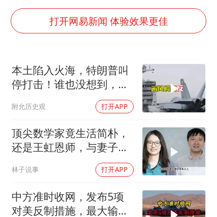
《龙餐馆》 冲奖
笔试第一被劝弃考涉事副校长被撤职
打开网易新闻 体验效果更佳
构建更高水平的全民健身公共服务体系
挡“张雪机车”民进党当局怕什么
本土陷入火海，特朗普叫
灌溉水坝被隔成鱼塘 村民投诉20余年
停打击！谁也没想到，中
萌娃帮爷爷脱玉米 卖力干活超可爱
方已完成南海布局
附允历史观
打开APP
奋力开创中国式现代化建设新局面
顶尖数学家竟生活简朴，
还是王虹恩师，与妻子合
照慈眉善目
林子说事
打开APP
中方准时收网，发布5项
对美反制措施，最大输家