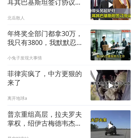
耳其巴基斯坦签订协议，
狠扇了老美一巴掌
北岳散人
年终奖全部门都拿30万，
我只有3800，我默默忍
受，七天后合同到期我离
小兔子发现大事情
职
菲律宾疯了，中方更狠的
来了
离开地球a
普京重组高层，拉夫罗夫
掌权，绍伊古梅德韦杰夫
去向成谜