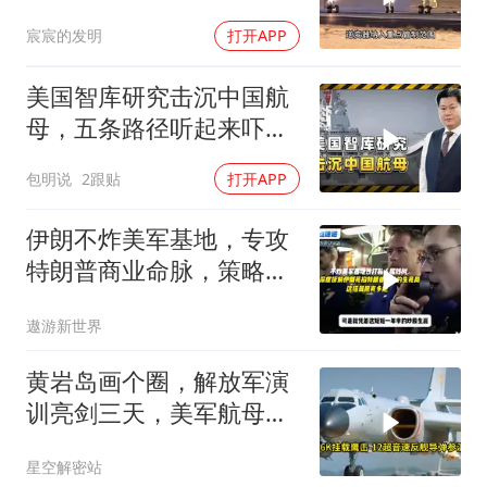
已浮现
宸宸的发明
打开APP
美国智库研究击沉中国航
母，五条路径听起来吓
人，实则凑数的多
包明说
2跟贴
打开APP
伊朗不炸美军基地，专攻
特朗普商业命脉，策略高
明
遨游新世界
黄岩岛画个圈，解放军演
训亮剑三天，美军航母从
南海跑了
星空解密站