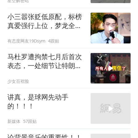
星空解密站
小三嚣张贬低原配，标榜
真爱强行上位，梦龙全程
怒斥句句戳破谎言
有态度网友19Dsym
4跟贴
马杜罗遭拘禁七月后首次
表态，一处细节让特朗普
陷于被动
少女百褶脸
讲真，是球网先动手
的！！！
新媒体
57跟贴
论背景音乐的重要性！！