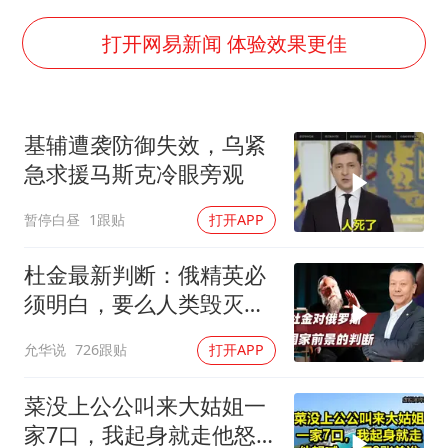
今年4位周星驰电影配角去世
号召领导带头休假 是大家不想休吗
打开网易新闻 体验效果更佳
中国五箭齐发反制美国
律师称“梅姨”若满75岁或不适用死刑
基辅遭袭防御失效，乌紧
《歌手》歌王之战帮唱嘉宾官宣
急求援马斯克冷眼旁观
要给全体职工“应休尽休”的底气
暂停白昼
1跟贴
打开APP
空调发明出来竟然不是为了给人降温
中国经济展现强大韧性和活力
杜金最新判断：俄精英必
须明白，要么人类毁灭，
要么俄毁灭
允华说
726跟贴
打开APP
菜没上公公叫来大姑姐一
家7口，我起身就走他怒