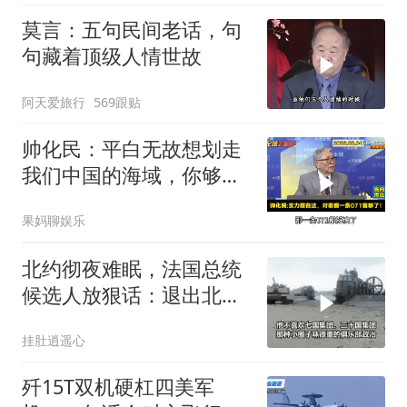
莫言：五句民间老话，句
句藏着顶级人情世故
阿天爱旅行
569跟贴
帅化民：平白无故想划走
我们中国的海域，你够格
吗？
果妈聊娱乐
北约彻夜难眠，法国总统
候选人放狠话：退出北
约，和中国合作
挂肚逍遥心
歼15T双机硬杠四美军