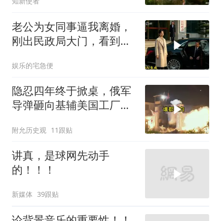
知新使者
老公为女同事逼我离婚，
刚出民政局大门，看到我
上了省长爸爸的专车
娱乐的宅急便
隐忍四年终于掀桌，俄军
导弹砸向基辅美国工厂，
背后这步棋太狠了
附允历史观
11跟贴
讲真，是球网先动手
的！！！
新媒体
39跟贴
论背景音乐的重要性！！