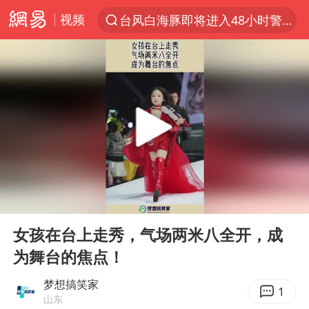
视频
台风白海豚即将进入48小时警戒线
聚“绿”成势，结构转型活力足
80后女柜员逆袭成4200亿银行副行长
郑国霖回应去景区上班被保安拦下
金饰克价大幅跳涨
台风白海豚可能在浙闽沿海登陆
多地要求领导干部带头休假
00:00
00:15
24小时不关空调 电费会更低吗
Play
Ent
full
龚宝冬烈士安葬仪式举行
女孩在台上走秀，气场两米八全开，成
为舞台的焦点！
女子利用漏洞0元买了3千台电器
浙江舟山21条水上客运航线停航
梦想搞笑家
1
山东