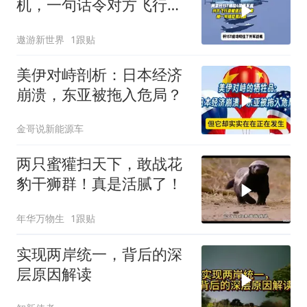
机，一句话令对方飞行员
无言以对
遨游新世界
1跟贴
美伊对峙剖析：日本经济
崩溃，东亚被拖入危局？
金哥说新能源车
两只蜜獾扫天下，敢战花
豹干狮群！真是活腻了！
年华万物生
1跟贴
实现两岸统一，背后的深
层原因解读