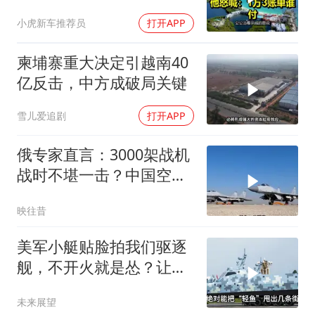
喊：1万3账单谁付
小虎新车推荐员
打开APP
柬埔寨重大决定引越南40
亿反击，中方成破局关键
雪儿爱追剧
打开APP
俄专家直言：3000架战机
战时不堪一击？中国空军
已非纸老虎
映往昔
美军小艇贴脸拍我们驱逐
舰，不开火就是怂？让印
度来教你怎么丢人
未来展望