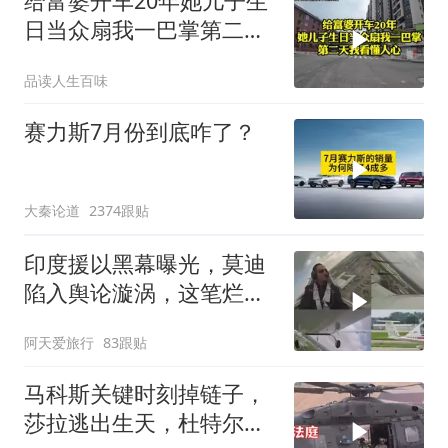
给富婆开车20年她儿子生
日当众扇我一巴掌第二天
我看懂人心
品读人生百味
赛力斯7月份到底咋了？
大秦论道
2374跟贴
印度援以黑幕曝光，莫迪
陷入舆论漩涡，这笔烂账
如何收场
阿天爱旅行
83跟贴
马科斯关键时刻掉链子，
莎拉逃出生天，杜特尔特