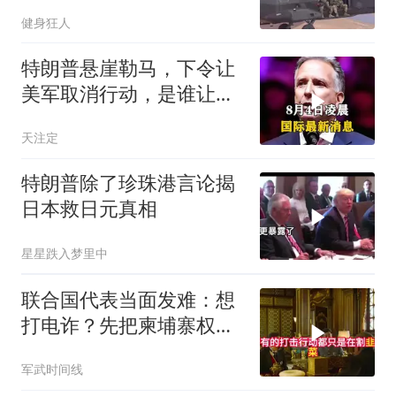
家族稳了
健身狂人
特朗普悬崖勒马，下令让
美军取消行动，是谁让他
突然改变主意？
天注定
特朗普除了珍珠港言论揭
日本救日元真相
星星跌入梦里中
联合国代表当面发难：想
打电诈？先把柬埔寨权贵
的底裤扒了！
军武时间线