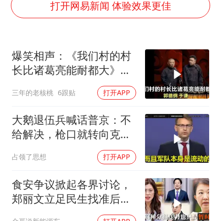
男子杀人后逃进深山21年活得像野人
打开网易新闻 体验效果更佳
985博士后被曝在妻子孕期出轨后续
公司“上四休三”但要降薪1000元
爆笑相声：《我们村的村
OpenAI为免费用户升级GPT-5.6 Luna
长比诸葛亮能耐都大》郭
47岁妈妈突然产女 26岁女儿：很震惊
德纲 于谦
三年的老核桃
6跟贴
打开APP
97岁英国奶奶飞上天再破吉尼斯纪录
“中国蔬菜之乡”最高温达41.8℃
大鹅退伍兵喊话普京：不
如何把百年大党建设得更加坚强有力？
给解决，枪口就转向克里
姆林宫！
占领了思想
打开APP
食安争议掀起各界讨论，
郑丽文立足民生找准后续
行动方向