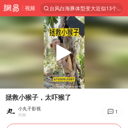
视频
台风白海豚体型变大近似13个浙江面积
夜幕落下 运动上场
泰交通部副部长回应中国人遭歧视手势
改名后的“青海拉面”店
段绚竞因公牺牲 年仅44岁
1岁宝宝碰坏纸巾盒 宝妈被索赔924元
女子开一天一夜空调后二氧化碳中毒
00:00
00:17
男子结婚8年3个女儿均非亲生
Play
Ent
full
“空调24小时开着更省电”不实
拯救小猴子，太吓猴了
“不建议大家买深色蛋糕”
小丸子影视
1
河南
台风白海豚逼近 暴雨大暴雨来袭