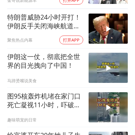
金哥说新能源车
打开APP
特朗普威胁24小时开打！
伊朗反手关闭海峡航道，
美伊谁在说谎？
聚焦热点内幕
打开APP
伊朗这一仗，彻底把全世
界的目光拽向了中国！
马蹄烫嘴说美食
图95核轰炸机堵在家门口
死亡凝视11小时，吓破胆
的日本多绝望？
趣味萌宠的日常