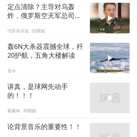
定点清除？主导对乌轰
炸，俄罗斯空天军总司令
疑在莫斯科最贵餐厅被炸
汽车乐乐说
32跟贴
身亡！
轰6N大杀器震撼全球，歼
20护航，五角大楼解读
至今
讲真，是球网先动手
的！！！
新媒体
39跟贴
论背景音乐的重要性！！