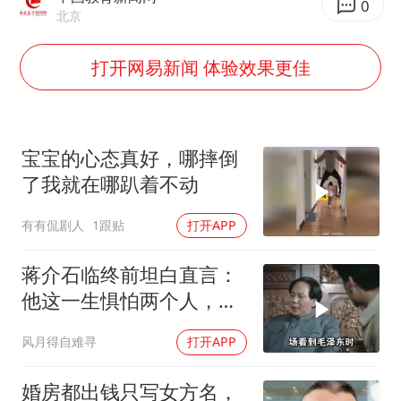
伊斯兰版北约来了吗
0
北京
上半年国内居民出游人次34.63亿
打开网易新闻 体验效果更佳
22岁女生独闯南太行失联12天
薛之谦杭州站演唱会取消
张本智和：零封向鹏不意外
宝宝的心态真好，哪摔倒
今年第二强台风将带来多大影响
了我就在哪趴着不动
“准2万亿”之城点名支持三所大学
有有侃剧人
1跟贴
打开APP
习近平心系体育强国建设
蒋介石临终前坦白直言：
他这一生惧怕两个人，却
只敬佩一个人！
风月得自难寻
打开APP
婚房都出钱只写女方名，