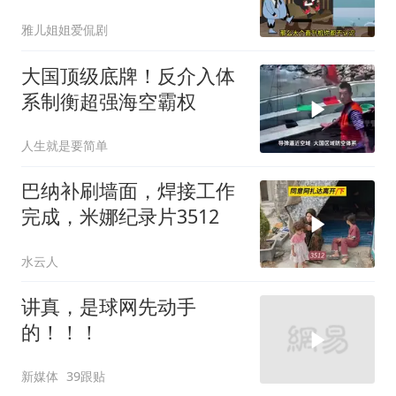
雅儿姐姐爱侃剧
大国顶级底牌！反介入体
系制衡超强海空霸权
人生就是要简单
巴纳补刷墙面，焊接工作
完成，米娜纪录片3512
水云人
讲真，是球网先动手
的！！！
新媒体
39跟贴