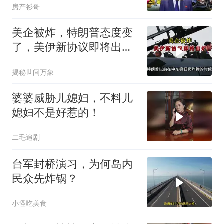
房产衫哥
美企被炸，特朗普态度变
了，美伊新协议即将出
炉？又被中方说中了
揭秘世间万象
婆婆威胁儿媳妇，不料儿
媳妇不是好惹的！
二毛追剧
台军封桥演习，为何岛内
民众先炸锅？
小怪吃美食