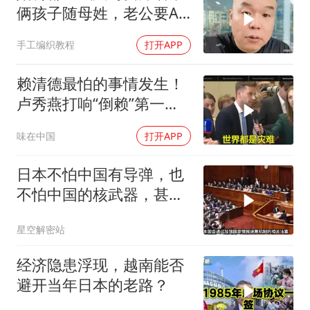
俩孩子随母姓，老公要AA
制？七公句句扎心
手工编织教程
打开APP
赖清德最怕的事情发生！
卢秀燕打响“倒赖”第一
枪，美国趁火打劫
味在中国
打开APP
日本不怕中国有导弹，也
不怕中国的核武器，甚至
不怕中国的稀土制裁
星空解密站
经济隐患浮现，越南能否
避开当年日本的老路？