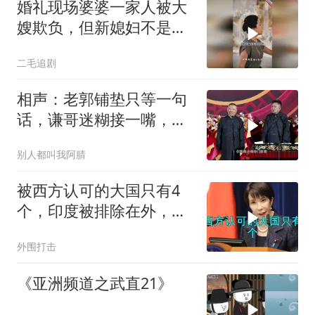
婚礼现场婆婆一家人被大
嫂欺负，但新媳妇不是好
惹的！
二毛追剧
相声：老郭铺垫只等一句
话，谦哥迷糊接一嘴，包
袱瞬间完成升华
别人都叫我阿腈
被西方认可的大国只有4
个，印度被排除在外，为
何只能算准大国？
外围打击
《亚洲频道之武直21》