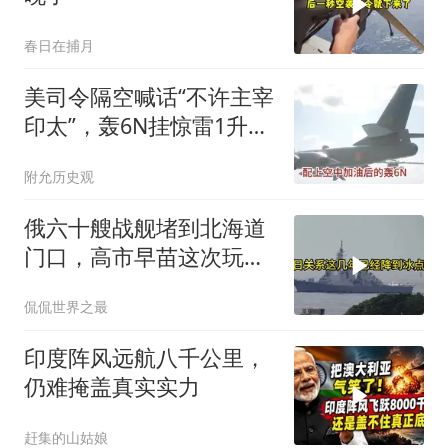
春日在捕月
美司令隔空喊话“不许主宰
印太”，轰6N挂惊雷1升
空，南海的回应干脆利落
附允历史观
俄六十艘战舰堵到北海道
门口，高市早苗这次玩过
火了
侃侃世界之最
印度阵风远航八千公里，
仍难掩盖真实实力
赶集的山姑娘