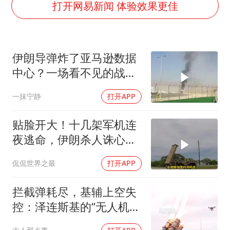
打开网易新闻 体验效果更佳
韩军前线部队连曝丑闻
《龙餐馆》 冲奖
笔试第一被劝弃考涉事副校长被撤职
伊朗导弹炸了亚马逊数据
构建更高水平的全民健身公共服务体系
中心？一场看不见的战争
奋力开创中国式现代化建设新局面
正在改写规则
一抹宁静
打开APP
贴脸开大！十几架军机连
夜逃命，伊朗杀人诛心，
老底被当地人掀翻
侃侃世界之最
打开APP
拦截弹耗尽，基辅上空失
控：泽连斯基的“无人机神
话”为何突然没人提了