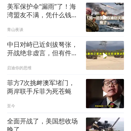
美军保护伞“漏雨”了！海
湾盟友不满，凭什么钱都
让美国赚走了？
青山夜谈
中日对峙已近剑拔弩张，
开战绝非虚言，但有件事
中国必须看清
启迪你的思维
菲方7次挑衅澳军堵门，
两岸联手斥菲为死苍蝇
至今
全面开战了，美国想收场
晚了