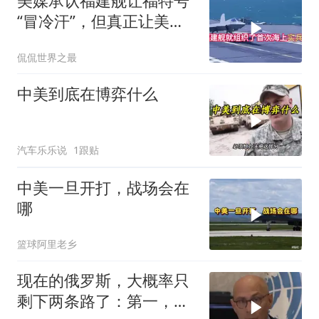
美媒承认福建舰让福特号
“冒冷汗”，但真正让美国
紧张的根本不是航母本身
侃侃世界之最
中美到底在博弈什么
汽车乐乐说
1跟贴
中美一旦开打，战场会在
哪
篮球阿里老乡
现在的俄罗斯，大概率只
剩下两条路了：第一，把