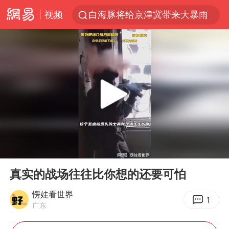
白海豚将给京津冀带来大暴雨
视频
刘嘉玲晒与周星驰合照
《披荆斩棘2026》阵容官宣
上海有出现龙卷潜势
国足U17与阿森纳决赛取消 并列冠军
香港高温刷新历史纪录
女子发现前夫婚内与第三者育子
王艺迪无缘横滨赛决赛
00:00
00:46
2025年小学教师减少13.19万
Play
Ent
full
真实的战场往往比你想的还要可怕
王艺迪2-4不敌张本美和止步4强
愣娃看世界
以军士兵把枪口对准中国记者
1
广东
上门女婿出轨女邻居多年被判重婚罪