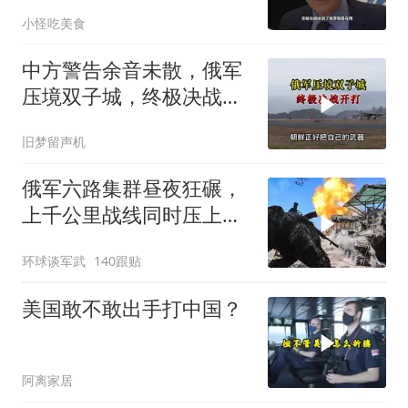
吞进去的地盘全部吐出来
小怪吃美食
中方警告余音未散，俄军
压境双子城，终极决战开
打，俄向亚洲借兵
旧梦留声机
俄军六路集群昼夜狂碾，
上千公里战线同时压上，
苏梅方向乌军精锐被成建
环球谈军武
140跟贴
制打残
美国敢不敢出手打中国？
阿离家居