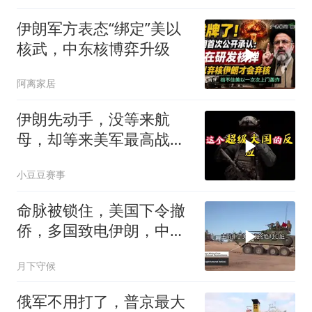
伊朗军方表态“绑定”美以
核武，中东核博弈升级
阿离家居
伊朗先动手，没等来航
母，却等来美军最高战
备！
小豆豆赛事
命脉被锁住，美国下令撤
侨，多国致电伊朗，中国
两大判断全部成真
月下守候
俄军不用打了，普京最大