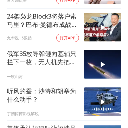
古人那点事
打开APP
24架枭龙Block3将落户索
马里？巴布·曼德布成战略
支点
允华说
5跟贴
打开APP
俄军35枚导弹砸向基辅只
拦下一枚，无人机先把爱
国者耗干了，泽连斯基的
一饮山河
秋天反攻成了笑话
听风的蚕：沙特和胡塞为
什么动手？
丁懰惊悚影视解说