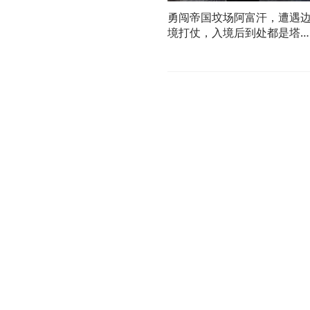
勇闯帝国坟场阿富汗，遭遇
境打仗，入境后到处都是塔
班