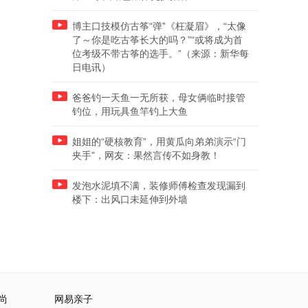
博主口技模仿古筝“弹”《枉凝眉》，“太像
了～你是吃古筝长大的吗？”“或将成为首
位考级不带古筝的选手。”（来源：新华每
日电讯）
爸爸钓一天鱼一无所获，母女俩临时接管
钓位，用玩具鱼竿钓上大鱼
姐姐的“硬核教育”，用黄瓜向弟弟演示“门
夹手”，网友：果然言传不如身教！
发泡水泥填不满，装修师傅检查发现漏到
楼下：出风口未延伸到外墙
尚
网易亲子