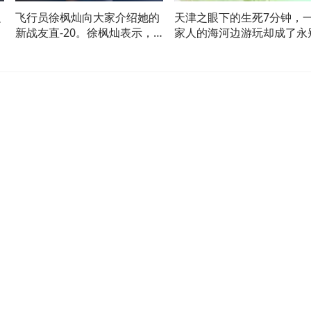
边
飞行员徐枫灿向大家介绍她的
天津之眼下的生死7分钟，
利
新战友直-20。徐枫灿表示，
家人的海河边游玩却成了永
她有信心克服遇到的困难和挑
战，争取早日成为祖国蓝天的
巾帼卫士！