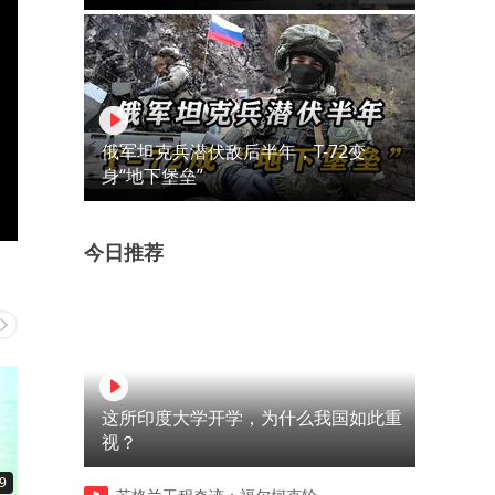
俄军坦克兵潜伏敌后半年，T-72变
身“地下堡垒”
今日推荐
这所印度大学开学，为什么我国如此重
视？
9
00:56
03:38