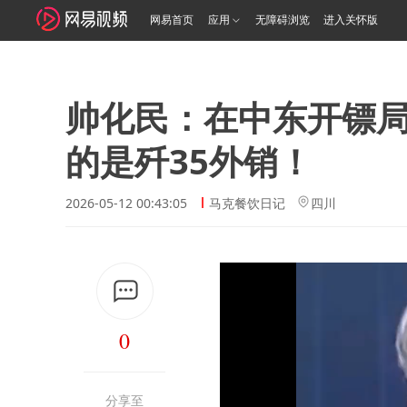
网易首页
应用
无障碍浏览
进入关怀版
帅化民：在中东开镖
的是歼35外销！
2026-05-12 00:43:05
马克餐饮日记
四川
0
分享至