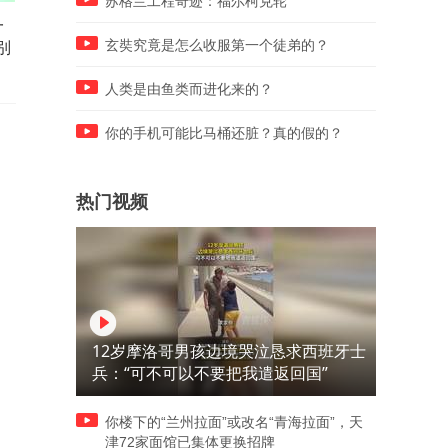
苏格兰工程奇迹：福尔柯克轮
一
20岁提帮功王子牵手日本女孩
于文华演唱《雁南飞》，歌
别
逛曼谷，跟路人解释“正在追
悠扬，韵味无穷，超级好听
玄奘究竟是怎么收服第一个徒弟的？
求中”
人类是由鱼类而进化来的？
你的手机可能比马桶还脏？真的假的？
热门视频
12岁摩洛哥男孩边境哭泣恳求西班牙士
兵：“可不可以不要把我遣返回国”
你楼下的“兰州拉面”或改名“青海拉面”，天
津72家面馆已集体更换招牌