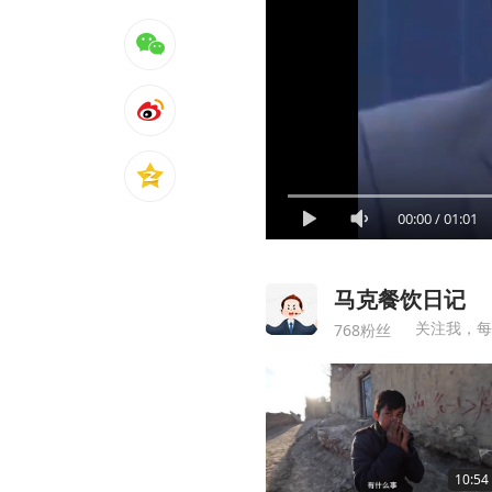
00:00
/
01:01
马克餐饮日记
关注我，每
768粉丝
10:54